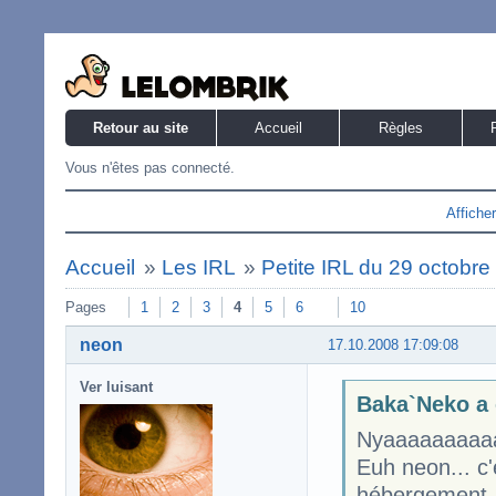
Retour au site
Accueil
Règles
Vous n'êtes pas connecté.
Affiche
Accueil
»
Les IRL
»
Petite IRL du 29 octobr
Pages
1
2
3
4
5
6
10
neon
17.10.2008 17:09:08
Ver luisant
Baka`Neko a 
Nyaaaaaaaaaa
Euh neon... c'
hébergement,