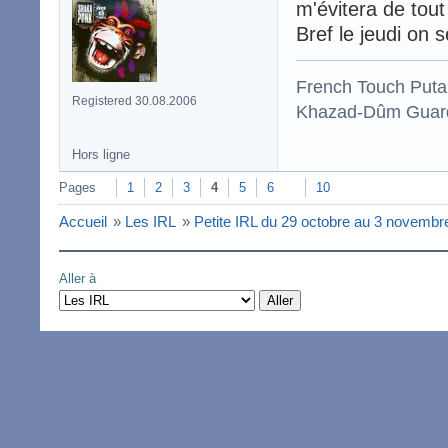
m'évitera de tou
Bref le jeudi on 
French Touch Put
Registered 30.08.2006
Khazad-Dûm Guardi
Hors ligne
Pages
1
2
3
4
5
6
10
Accueil
»
Les IRL
»
Petite IRL du 29 octobre au 3 novembr
Aller à