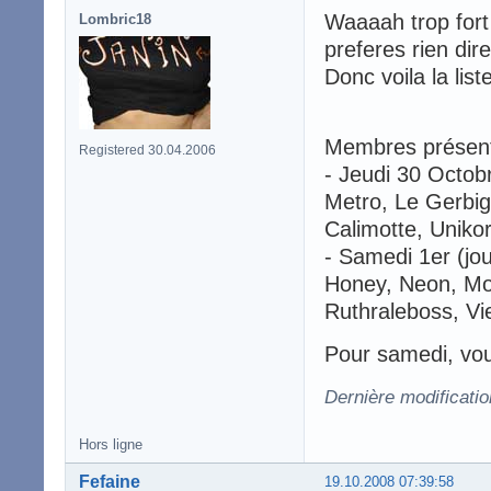
Waaaah trop fort c
Lombric18
preferes rien dir
Donc voila la lis
Membres présen
Registered 30.04.2006
- Jeudi 30 Octobr
Metro, Le Gerbig
Calimotte, Unikor
- Samedi 1er (jo
Honey, Neon, Moi
Ruthraleboss, Vie
Pour samedi, vou
Dernière modificati
Hors ligne
Fefaine
19.10.2008 07:39:58