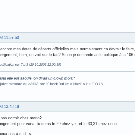
08 11:57:50
 encore mes dates de départs officielles mais normalement ca devrait le faire,
bergement, hum, on voit sur le tas? Sinon je demande asile politique à la 106 
dification par Tyn3 (20.10.2008 12:00:39)
and elle est saoule, on dirait un clown mort."
 juive membre du cÃ©lÃ¨bre "Check 0ut I'm a Nazi" a.k.a C.O.I.N
08 13:48:18
 pas dormir chez mario?
ngement pour vana, tu seras le 29 chez yel, et le 30,31 chez neon.
 peux pas à midi :s