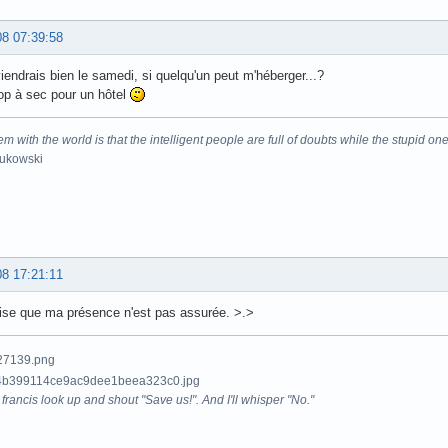
08 07:39:58
viendrais bien le samedi, si quelqu'un peut m'héberger...?
rop à sec pour un hôtel
m with the world is that the intelligent people are full of doubts while the stupid one
Bukowski
08 17:21:11
ise que ma présence n'est pas assurée. >.>
francis look up and shout "Save us!". And I'll whisper "No."