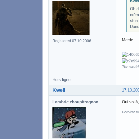
Kwell
Oh di
créma
stun 
Donc 
Merde.
Registered 07.10.2006
The world 
Hors ligne
Kwell
17.10.20
Lombric choupitrognon
Oui voilà,
Dernière mo