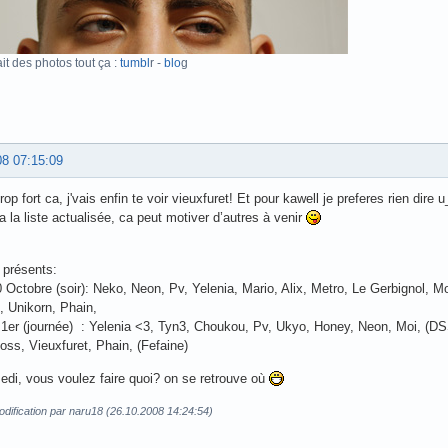
ait des photos tout ça :
tumbl
r -
blo
g
08 07:15:09
p fort ca, j'vais enfin te voir vieuxfuret! Et pour kawell je preferes rien dire 
a la liste actualisée, ca peut motiver d’autres à venir
présents:
0 Octobre (soir): Neko, Neon, Pv, Yelenia, Mario, Alix, Metro, Le Gerbignol, 
, Unikorn, Phain,
1er (journée) : Yelenia <3, Tyn3, Choukou, Pv, Ukyo, Honey, Neon, Moi, (DSS
oss, Vieuxfuret, Phain, (Fefaine)
di, vous voulez faire quoi? on se retrouve où
dification par naru18 (26.10.2008 14:24:54)