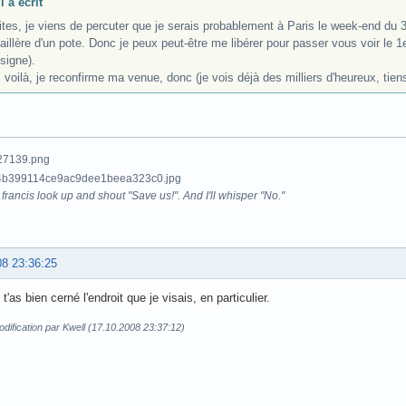
 a écrit
tes, je viens de percuter que je serais probablement à Paris le week-end du 3
illère d'un pote. Donc je peux peut-être me libérer pour passer vous voir le 1e
signe).
voilà, je reconfirme ma venue, donc (je vois déjà des milliers d'heureux, tiens
francis look up and shout "Save us!". And I'll whisper "No."
08 23:36:25
 t'as bien cerné l'endroit que je visais, en particulier.
dification par Kwell (17.10.2008 23:37:12)