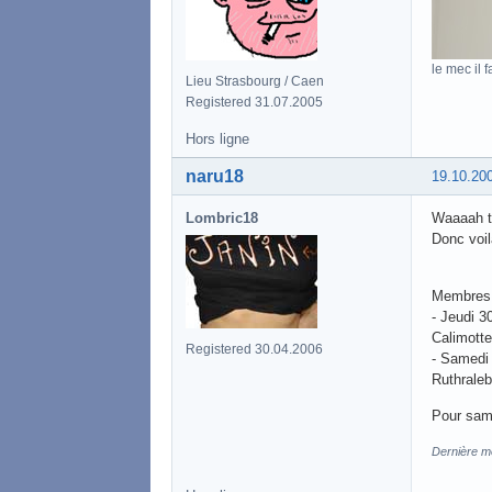
le mec il f
Lieu Strasbourg / Caen
Registered 31.07.2005
Hors ligne
naru18
19.10.20
Lombric18
Waaaah tro
Donc voil
Membres 
- Jeudi 3
Calimotte
Registered 30.04.2006
- Samedi 
Ruthraleb
Pour same
Dernière mo