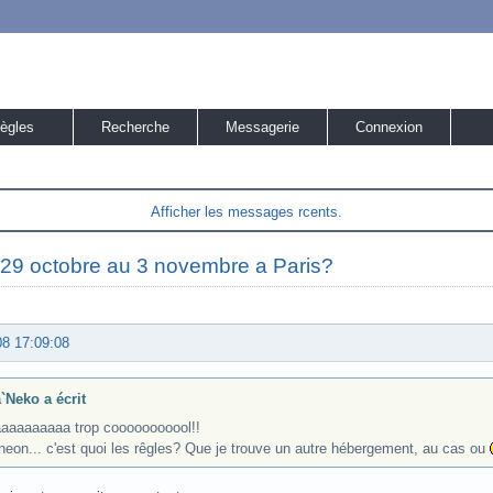
ègles
Recherche
Messagerie
Connexion
Afficher les messages rcents.
u 29 octobre au 3 novembre a Paris?
08 17:09:08
`Neko a écrit
aaaaaaaaa trop cooooooooool!!
neon... c'est quoi les rêgles? Que je trouve un autre hébergement, au cas ou