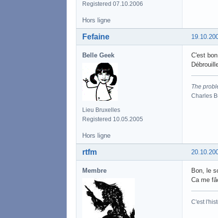
Registered 07.10.2006
Hors ligne
Fefaine
19.10.20
Belle Geek
C'est bon,
Débrouill
The proble
Charles 
Lieu Bruxelles
Registered 10.05.2005
Hors ligne
rtfm
20.10.20
Membre
Bon, le s
Ca me fâc
C'est l'his