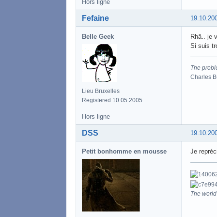
Hors ligne
Fefaine
19.10.20
Belle Geek
Rhâ.. je 
Si suis t
The proble
Charles 
Lieu Bruxelles
Registered 10.05.2005
Hors ligne
DSS
19.10.20
Petit bonhomme en mousse
Je repréc
The world 