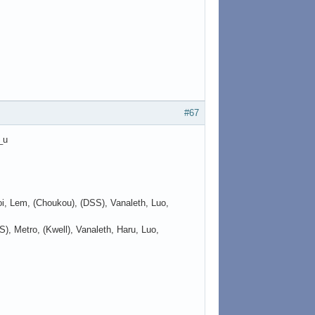
#67
u_u
Moi, Lem, (Choukou), (DSS), Vanaleth, Luo,
), Metro, (Kwell), Vanaleth, Haru, Luo,