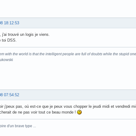
08 18:12:53
 j'ai trouvé un logis je viens.
e toi DSS.
m with the world is that the intelligent people are full of doubts while the stupid one
Bukowski
08 07:54:52
oir j'peux pas, où est-ce que je peux vous chopper le jeudi midi et vendredi mi
herait de ne pas voir tout ce beau monde !
toire d'un brave type ...