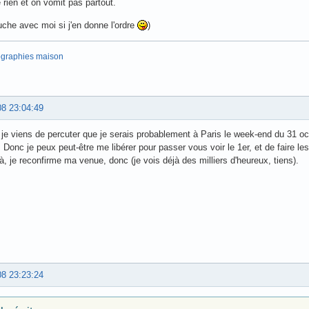
rien et on vomit pas partout.
uche avec moi si j'en donne l'ordre
)
ographies maison
08 23:04:49
 je viens de percuter que je serais probablement à Paris le week-end du 31 oct
. Donc je peux peut-être me libérer pour passer vous voir le 1er, et de faire l
à, je reconfirme ma venue, donc (je vois déjà des milliers d'heureux, tiens).
08 23:23:24