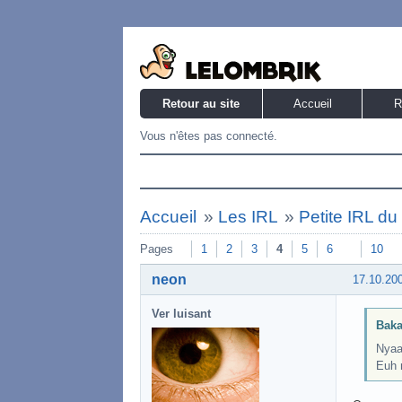
Retour au site
Accueil
R
Vous n'êtes pas connecté.
Accueil
»
Les IRL
»
Petite IRL d
Pages
1
2
3
4
5
6
10
neon
17.10.20
Ver luisant
Baka
Nyaa
Euh 