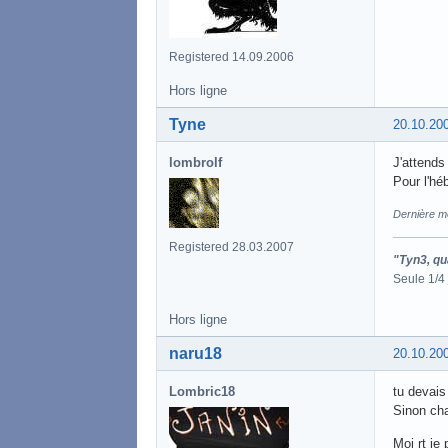
Registered 14.09.2006
Hors ligne
Tyne
20.10.20
lombrolf
J'attends
Pour l'hé
Dernière mo
Registered 28.03.2007
"Tyn3, qu
Seule 1/4
Hors ligne
naru18
20.10.20
Lombric18
tu devais
Sinon cha
Moi rt je