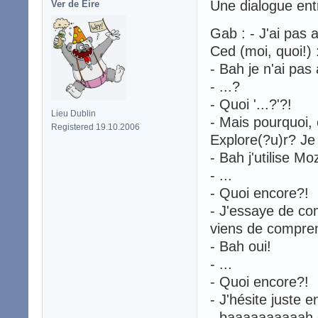
Une dialogue ent
Ver de Éire
Gab : - J'ai pas 
Ced (moi, quoi!) 
- Bah je n'ai pas
- ...?
- Quoi '...?'?!
Lieu Dublin
- Mais pourquoi, 
Registered 19.10.2006
Explore(?u)r? Je t
- Bah j'utilise Mo
- ...
- Quoi encore?!
- J'essaye de co
viens de comprend
- Bah oui!
- ...
- Quoi encore?!
- J'hésite juste 
- baaaaaaaaaah 