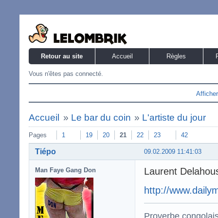
Retour au site
Accueil
Règles
Vous n'êtes pas connecté.
Affiche
Accueil
»
Le bar du coin
»
L'artiste du jour
Pages
1
19
20
21
22
23
42
Tiépo
09.02.2009 11:41:03
Laurent Delahous
Man Faye Gang Don
http://www.dail
Proverbe congolai