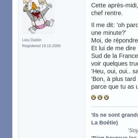
Cette après-midi
chef rentre.
Il me dit: 'oh par
une minute?'
Moi, de répondre 
Lieu Dublin
Registered 19.10.2006
Et lui de me dire
Sud de la France s
voir quelques tru
'Heu, oui, oui.. 
'Bon, à plus tard 
parce que tu as u
'Ils ne sont gran
La Boétie)
'
Soy
'Bien heureux les