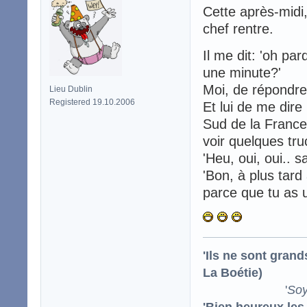
Cette après-midi
chef rentre.
Il me dit: 'oh par
une minute?'
Moi, de répondre 
Lieu Dublin
Registered 19.10.2006
Et lui de me dire
Sud de la France s
voir quelques tru
'Heu, oui, oui.. 
'Bon, à plus tard 
parce que tu as u
'Ils ne sont gran
La Boétie)
'
Soy
'Bien heureux les