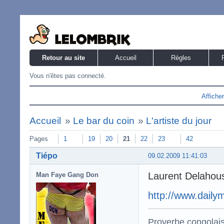
Retour au site
Accueil
Règles
Vous n'êtes pas connecté.
Affiche
Accueil
»
Le bar du coin
»
L'artiste du jour
Pages
1
19
20
21
22
23
42
Tiépo
09.02.2009 11:41:03
Laurent Delahous
Man Faye Gang Don
http://www.dail
Proverbe congolai