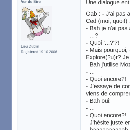
Une dialogue ent
Ver de Éire
Gab : - J'ai pas 
Ced (moi, quoi!) 
- Bah je n'ai pas
- ...?
- Quoi '...?'?!
Lieu Dublin
- Mais pourquoi, 
Registered 19.10.2006
Explore(?u)r? Je t
- Bah j'utilise Mo
- ...
- Quoi encore?!
- J'essaye de co
viens de comprend
- Bah oui!
- ...
- Quoi encore?!
- J'hésite juste 
- baaaaaaaaaah 