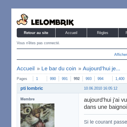
Retour au site
Accueil
Règles
Vous n'êtes pas connecté.
Affiche
Accueil
»
Le bar du coin
»
Aujourd'hui je...
Pages
1
990
991
992
993
994
1,400
pti lombric
10.06.2010 16:05:12
aujourd'hui j'ai 
Membre
dans une baignoir
Si le courant passe