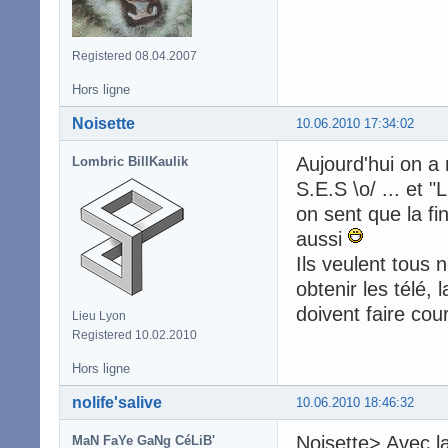
Registered 08.04.2007
Hors ligne
Noisette
10.06.2010 17:34:02
Aujourd'hui on a
Lombric BillKaulik
S.E.S \o/ ... et "
on sent que la fi
aussi
Ils veulent tous 
obtenir les télé,
doivent faire cou
Lieu Lyon
Registered 10.02.2010
Hors ligne
nolife'salive
10.06.2010 18:46:32
Noisette> Avec la
MaN FaYe GaNg CéLiB'