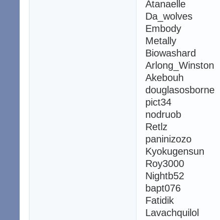
Atanaelle
Da_wolves
Embody
Metally
Biowashard
Arlong_Winston
Akebouh
douglasosborne
pict34
nodruob
Retlz
paninizozo
Kyokugensun
Roy3000
Nightb52
bapt076
Fatidik
Lavachquilol