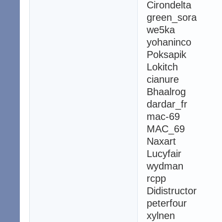
Cirondelta
green_sora
we5ka
yohaninco
Poksapik
Lokitch
cianure
Bhaalrog
dardar_fr
mac-69
MAC_69
Naxart
Lucyfair
wydman
rcpp
Didistructor
peterfour
xylnen