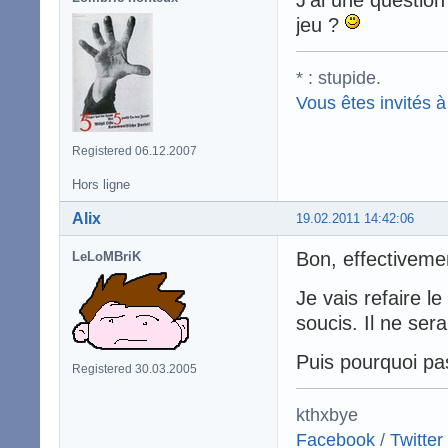
J'ai une questio
jeu ?
* : stupide.
Vous êtes invités à 
Registered 06.12.2007
Hors ligne
Alix
19.02.2011 14:42:06
Bon, effectiveme
LeLoMBriK
Je vais refaire l
soucis. Il ne se
Puis pourquoi pa
Registered 30.03.2005
kthxbye
Facebook
/
Twitter