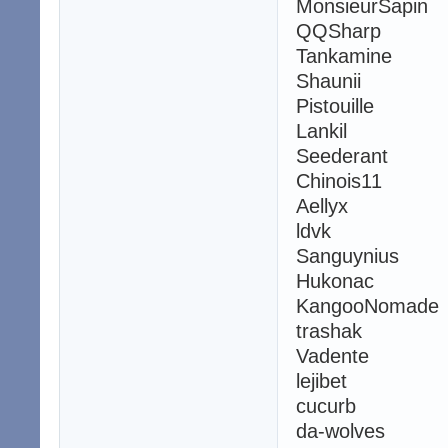
MonsieurSapin
QQSharp
Tankamine
Shaunii
Pistouille
Lankil
Seederant
Chinois11
Aellyx
ldvk
Sanguynius
Hukonac
KangooNomade
trashak
Vadente
lejibet
cucurb
da-wolves