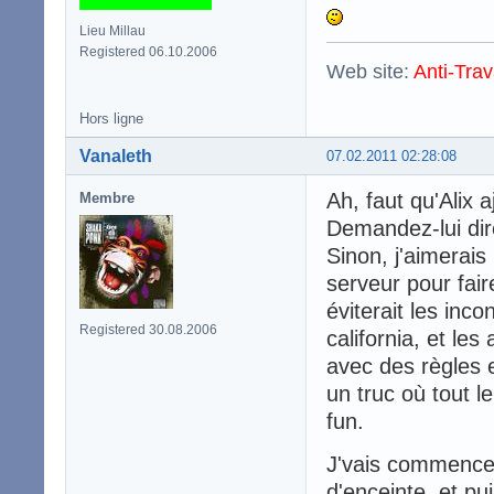
Lieu Millau
Registered 06.10.2006
Web site:
Anti-Trav
Hors ligne
Vanaleth
07.02.2011 02:28:08
Ah, faut qu'Alix a
Membre
Demandez-lui di
Sinon, j'aimerais
serveur pour faire
éviterait les inc
Registered 30.08.2006
california, et le
avec des règles 
un truc où tout l
fun.
J'vais commence
d'enceinte, et pui