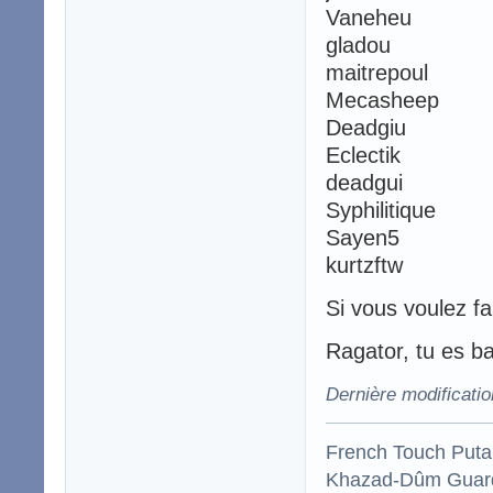
Vaneheu
gladou
maitrepoul
Mecasheep
Deadgiu
Eclectik
deadgui
Syphilitique
Sayen5
kurtzftw
Si vous voulez fai
Ragator, tu es ba
Dernière modificatio
French Touch Put
Khazad-Dûm Guardi