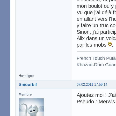
mon boulot ou y p
Vu que j'ai déjà 
en allant vers l'h
y faire un truc co
Sinon, j'ai parti
Alix dans un volc
par les mobs
.
French Touch Put
Khazad-Dûm Guardi
Hors ligne
Smourbif
07.02.2011 17:59:14
Ajoutez moi ! J'ai
Membre
Pseudo : Merwis