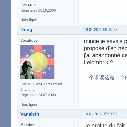
Lieu Millau
Registered 06.10.2006
Hors ligne
Doug
19.01.2011 09:18:37
mince je savais p
Vocabuver
proposé d'en héb
j'ai abandonné c
Lelombrik ?
一个谁读这是一个
Lieu VCG ex-Représentant
Shanghai
Registered 24.07.2008
Hors ligne
Vanaleth
19.01.2011 15:51:02
Je profite du fai
Membre