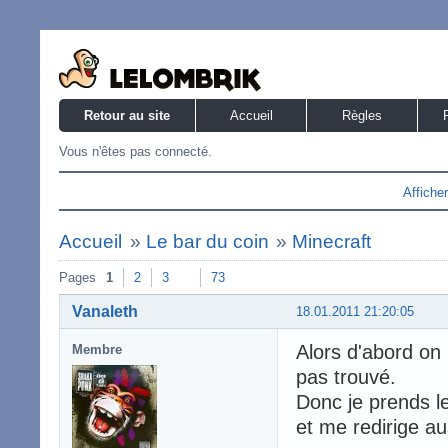
Retour au site
Accueil
Règles
Vous n'êtes pas connecté.
Affiche
Accueil
»
Le bar du coin
»
Minecraft
Pages
1
2
3
73
Vanaleth
18.01.2011 21:20:05
Alors d'abord on m
Membre
pas trouvé.
Donc je prends l
et me redirige au