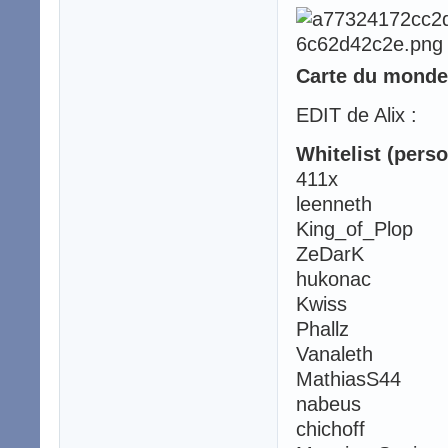
Carte du monde
EDIT de Alix :
Whitelist (pers
411x
leenneth
King_of_Plop
ZeDarK
hukonac
Kwiss
Phallz
Vanaleth
MathiasS44
nabeus
chichoff