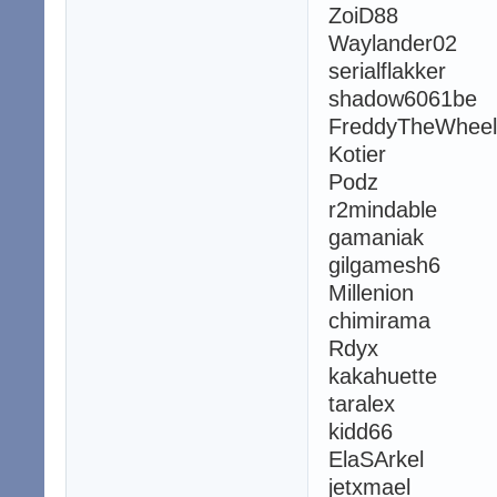
ZoiD88
Waylander02
serialflakker
shadow6061be
FreddyTheWheel
Kotier
Podz
r2mindable
gamaniak
gilgamesh6
Millenion
chimirama
Rdyx
kakahuette
taralex
kidd66
ElaSArkel
jetxmael