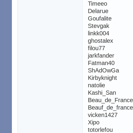
Timeeo
Delarue
Goufalite
Stevgak
linkk004
ghostalex
filou77
jarkfander
Fatman40
ShAdOwGa
Kirbyknight
natolie
Kashi_San
Beau_de_France
Beauf_de_france
vicken1427
Xipo
totorlefou