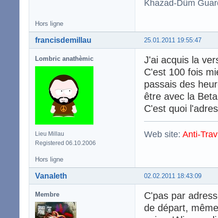
Khazad-Dûm Guardi
Hors ligne
francisdemillau
25.01.2011 19:55:47
J'ai acquis la ve
Lombric anathèmic
C'est 100 fois mi
passais des heur
être avec la Beta
C'est quoi l'adre
Web site:
Anti-Trav
Lieu Millau
Registered 06.10.2006
Hors ligne
Vanaleth
02.02.2011 18:43:09
C'pas par adresse
Membre
de départ, même s