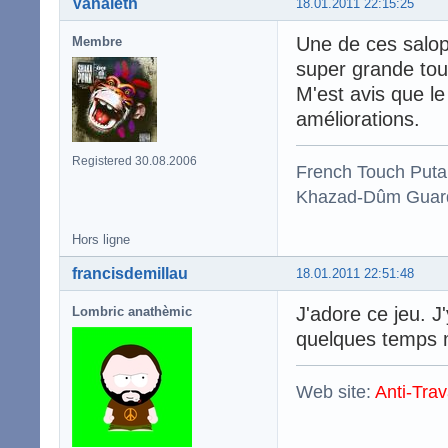
Vanaleth
18.01.2011 22:15:25
Une de ces saloper
Membre
super grande tour
M'est avis que l
améliorations.
Registered 30.08.2006
French Touch Put
Khazad-Dûm Guardi
Hors ligne
francisdemillau
18.01.2011 22:51:48
J'adore ce jeu. J
Lombric anathèmic
quelques temps m
Web site:
Anti-Trav