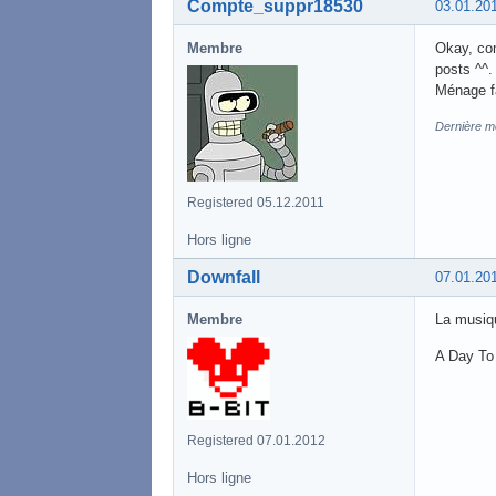
Compte_suppr18530
03.01.20
Membre
Okay, com
posts ^^.
Ménage fa
Dernière mo
Registered 05.12.2011
Hors ligne
Downfall
07.01.20
Membre
La musique
A Day To 
Registered 07.01.2012
Hors ligne