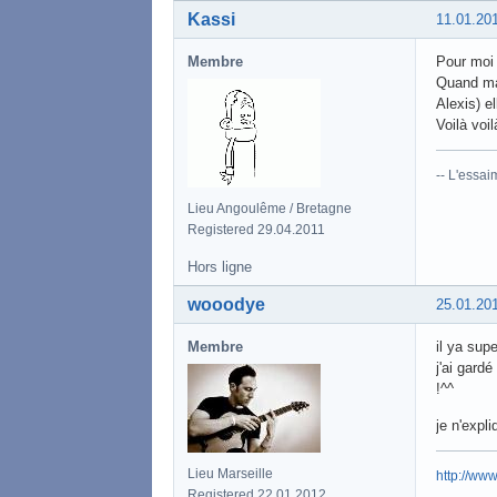
Kassi
11.01.20
Membre
Pour moi l
Quand ma 
Alexis) e
Voilà voil
-- L'essa
Lieu Angoulême / Bretagne
Registered 29.04.2011
Hors ligne
wooodye
25.01.20
Membre
il ya sup
j'ai gard
!^^
je n'expl
Lieu Marseille
http://ww
Registered 22.01.2012