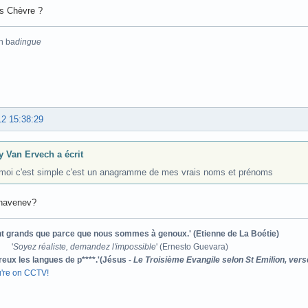
s Chèvre ?
n ba
dingue
12 15:38:29
y Van Ervech a écrit
moi c'est simple c'est un anagramme de mes vrais noms et prénoms
havenev?
ont grands que parce que nous sommes à genoux.' (Etienne de La Boétie)
'
Soyez réaliste, demandez l'impossible
' (Ernesto Guevara)
reux les langues de p****.'(Jésus -
Le Troisième Evangile selon St Emilion, vers
u're on CCTV!