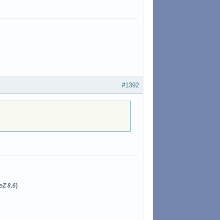
#1392
eZ 8.6
)