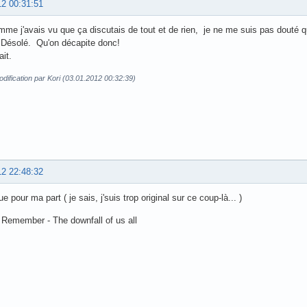
12 00:31:51
me j'avais vu que ça discutais de tout et de rien, je ne me suis pas douté qu
 Désolé. Qu'on décapite donc!
it.
dification par Kori (03.01.2012 00:32:39)
12 22:48:32
 pour ma part ( je sais, j'suis trop original sur ce coup-là... )
Remember - The downfall of us all