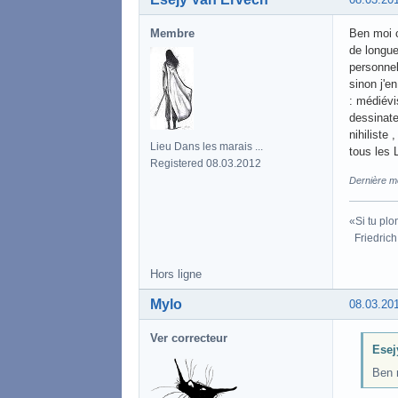
Membre
Ben moi c
de longu
personnel
sinon j'e
: médiévi
dessinate
nihiliste
Lieu Dans les marais ...
tous les 
Registered 08.03.2012
Dernière m
«Si tu plo
Friedrich
Hors ligne
Mylo
08.03.20
Ver correcteur
Esej
Ben 