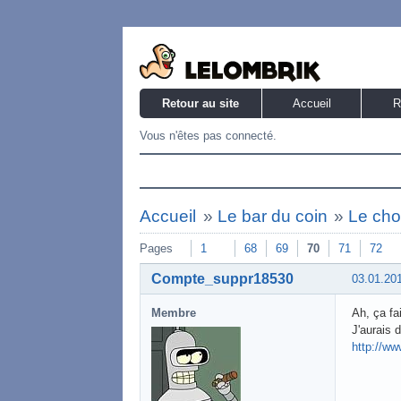
Retour au site
Accueil
R
Vous n'êtes pas connecté.
Accueil
»
Le bar du coin
»
Le cho
Pages
1
68
69
70
71
72
Compte_suppr18530
03.01.20
Membre
Ah, ça f
J'aurais 
http://w