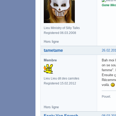
Gone Wes
Lieu Ministry of Silly Talks
Registered 06.03.2008
Hors ligne
tametame
26.02.20
Membre
Bah moi l
on se sou
femme". 
Ensuite ç
Lieu Lieu dit des carrotes
Récemmen
Registered 15.02.2012
voilà.
Pouet.
Hors ligne
Esejy Van Ervech
08.03.20