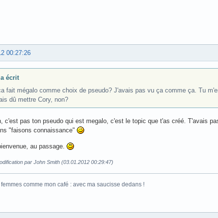
12 00:27:26
a écrit
ça fait mégalo comme choix de pseudo? J'avais pas vu ça comme ça. Tu m'en
ais dû mettre Cory, non?
 c'est pas ton pseudo qui est megalo, c'est le topic que t'as créé. T'avais pas b
ans "faisons connaissance"
 bienvenue, au passage.
dification par John Smith (03.01.2012 00:29:47)
s femmes comme mon café : avec ma saucisse dedans !