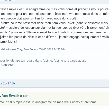
'est simple c'est un anagramme de mes vrais noms et prénoms (vous pouvez c
e recherche pour une nom classe car je hais mon vrai nom, mais dans un mêm
 un pseudo doit avoir un lien fort avec nous donc voilà !
n profite pour me présenter donc mon nom vous l'avez (dans le désordre mais bon
ste/ musicien/ collectionneur d'arme/ fan de jeux de rôle/ vêtu bizarrement/ p
ur de 7 puissance 10ème zone et fan du Lombrik. comme tous les gens normaux
 , j'aime les posts de Neixus et ce d'Orme , je suis engagé politiquement ! voil
Lombrikiens!
odification par Esejy Van Ervech (08.03.2012 14:56:28)
nges longtemps ton regard dans l'abîme, l'abîme te regarde aussi. »
 Nietzsche
12 15:17:07
y Van Ervech a écrit
moi c'est simple c'est un anagramme de mes vrais noms et prénoms