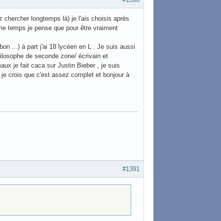
hercher longtemps là) je l'ais choisis après
e temps je pense que pour être vraiment
 ...) à part j'ai 18 lycéen en L . Je suis aussi
hilosophe de seconde zone/ écrivain et
 je fait caca sur Justin Bieber , je suis
à je crois que c'est assez complet et bonjour à
#1391