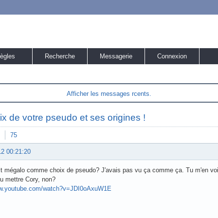
ègles
Recherche
Messagerie
Connexion
Afficher les messages rcents.
ix de votre pseudo et ses origines !
75
12 00:21:20
ait mégalo comme choix de pseudo? J'avais pas vu ça comme ça. Tu m'en voi
du mettre Cory, non?
ww.youtube.com/watch?v=JDI0oAxuW1E