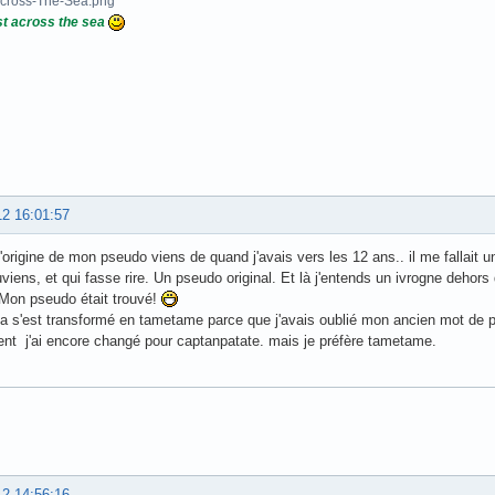
t across the sea
12 16:01:57
'origine de mon pseudo viens de quand j'avais vers les 12 ans.. il me fallait 
viens, et qui fasse rire. Un pseudo original. Et là j'entends un ivrogne dehors
Mon pseudo était trouvé!
a s'est transformé en tametame parce que j'avais oublié mon ancien mot de 
t j'ai encore changé pour captanpatate. mais je préfère tametame.
12 14:56:16