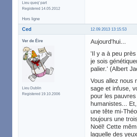
Lieu queq' part
Registered 14.05.2012
Hors ligne
Ced
12.09.2013 13:15:53
Aujourd'hui...
Ver de Éire
'Il y a à peu pr
je sois génétiqu
palier.' (Albert J
Vous allez nous 
sage et infuse, 
Lieu Dublin
Registered 19.10.2006
pour les pauvres 
humanistes... Et,
une tête mi-Théo
toujours une troi
Noël! Cette même
laquelle des yeux