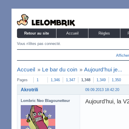
Retour au site
Accueil
Règles
Vous n'êtes pas connecté.
Affiche
Accueil
»
Le bar du coin
»
Aujourd'hui je...
Pages
1
1,346
1,347
1,348
1,349
1,350
Akrotrili
09.09.2013 18:42:20
Aujourd'hui, la V2
Lombric Neo Blagounetteur