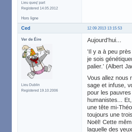
Lieu queq' part
Registered 14.05.2012
Hors ligne
Ced
12.09.2013 13:15:53
Aujourd'hui...
Ver de Éire
'Il y a à peu pr
je sois génétiqu
palier.' (Albert J
Vous allez nous 
sage et infuse, 
Lieu Dublin
Registered 19.10.2006
pour les pauvres 
humanistes... Et,
une tête mi-Théo
toujours une troi
Noël! Cette même
laquelle des yeux