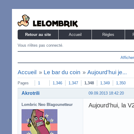
Retour au site
Accueil
Règles
Vous n'êtes pas connecté.
Affiche
Accueil
»
Le bar du coin
»
Aujourd'hui je...
Pages
1
1,346
1,347
1,348
1,349
1,350
Akrotrili
09.09.2013 18:42:20
Aujourd'hui, la V2
Lombric Neo Blagounetteur