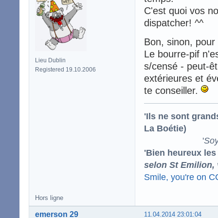
C'est quoi vos no
dispatcher! ^^
Bon, sinon, pour 
Le bourre-pif n'e
Lieu Dublin
s/censé - peut-ê
Registered 19.10.2006
extérieures et é
te conseiller.
'Ils ne sont gran
La Boétie)
'
Soy
'Bien heureux les
selon St Emilion,
Smile, you're on 
Hors ligne
emerson 29
11.04.2014 23:01:04