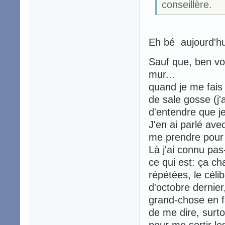
conseillère.
Eh bé aujourd'hui 
Sauf que, ben voi
mur...
quand je me fais 
de sale gosse (j'a
d'entendre que je
J'en ai parlé avec
me prendre pour un
Là j'ai connu pas
ce qui est: ça c
répétées, le céli
d'octobre dernier
grand-chose en fa
de me dire, surt
pour me sortir les