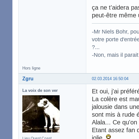
ça ne t'aidera pa
peut-être même un
-Mr Niels Bohr, po
votre porte d'entr
?...
-Non, mais il para
Hors ligne
Zgru
02.03.2014 16:50:04
Et oui, j'ai préf
La voix de son ver
La colère est mau
jalousie dans une
sont mis à rude 
Alala... Ce qu'o
Etant assez fan d
jolie.
Lieu Ouest Coast