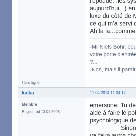
l'époque...les s
aujourd'hui...) e
luxe du côté de 
ce qui m'a servi 
Ah la la...commen
-Mr Niels Bohr, po
votre porte d'entr
?...
-Non, mais il para
Hors ligne
kalka
11.04.2014 11:34:17
emersone: Tu dev
Membre
aide à faire le po
Registered 13.01.2008
psychologique der
Sinon, la proch
va faire autre c