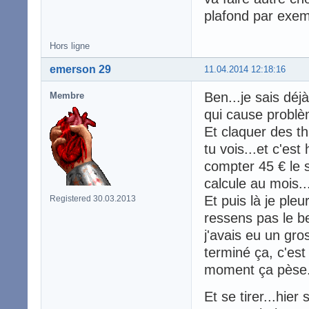
plafond par exem
Hors ligne
emerson 29
11.04.2014 12:18:16
Ben...je sais déj
Membre
qui cause problè
Et claquer des th
tu vois...et c'es
compter 45 € le s
calcule au mois..
Et puis là je pleu
Registered 30.03.2013
ressens pas le be
j'avais eu un gro
terminé ça, c'est
moment ça pèse.
Et se tirer...hier