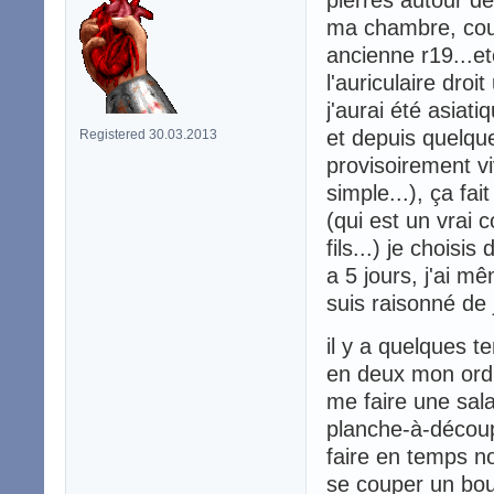
ma chambre, coup
ancienne r19...et
l'auriculaire dr
j'aurai été asiati
et depuis quelqu
Registered 30.03.2013
provisoirement v
simple...), ça fa
(qui est un vrai c
fils...) je choisi
a 5 jours, j'ai m
suis raisonné de 
il y a quelques te
en deux mon ordi
me faire une sal
planche-à-découp
faire en temps n
se couper un bou