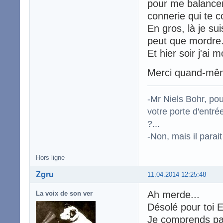
pour me balancer 
connerie qui te c
En gros, là je su
peut que mordre.
Et hier soir j'ai m
Merci quand-mêm
-Mr Niels Bohr, po
votre porte d'entr
?...
-Non, mais il para
Hors ligne
Zgru
11.04.2014 12:25:48
Ah merde...
La voix de son ver
Désolé pour toi 
Je comprends parf