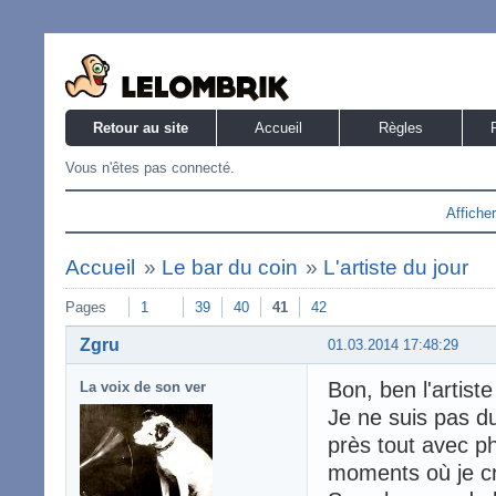
Retour au site
Accueil
Règles
Vous n'êtes pas connecté.
Affiche
Accueil
»
Le bar du coin
»
L'artiste du jour
Pages
1
39
40
41
42
Zgru
01.03.2014 17:48:29
Bon, ben l'artiste
La voix de son ver
Je ne suis pas d
près tout avec p
moments où je c