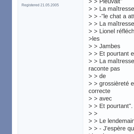
> > Pleuvait"
Registered 21.05.2005
> > La maîtresse 
> > -"le chat a at
> > La maîtresse :
> > Lionel réfléch
>les
> > Jambes
> > Et pourtant el
> > La maîtresse
raconte pas
> > de
> > grossièreté 
correcte
> > avec
> > Et pourtant".
> >
> > Le lendemain,
> > - J'espère qu