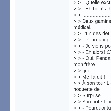
> > - Quelle exc
> > - Eh bien! J'h
> > ....................
> > Deux gamins s
médical.
> > L'un des de
> > - Pourquoi p
> > - Je viens p
> > - Eh alors! C'
> > - Oui. Pendan
mon frère
> > qui
> > Me l'a dit !
> > À son tour L
hoquette de
> > Surprise.
> > Son pote Lion
> > - Pourquoi tu