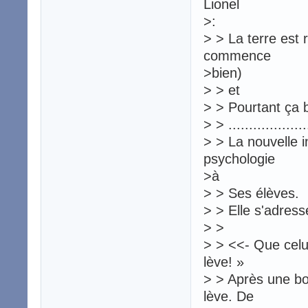
Lionel
>:
> > La terre est 
commence
>bien)
> > et
> > Pourtant ça b
> > ....................
> > La nouvelle i
psychologie
>à
> > Ses élèves.
> > Elle s'adress
> >
> > <<- Que celu
lève! »
> > Après une bo
lève. De