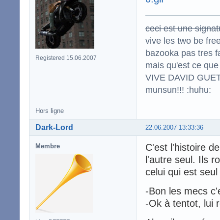
ceci est une signat
vive les two be fre
bazooka pas tres f
Registered 15.06.2007
mais qu'est ce que 
VIVE DAVID GU
munsun!!! :huhu:
Hors ligne
Dark-Lord
22.06.2007 13:33:36
C'est l'histoire d
Membre
l'autre seul. Ils
celui qui est seu
-Bon les mecs c'e
-Ok à tentot, lui 