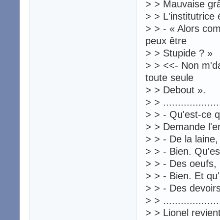
> > Mauvaise gr
> > L'institutric
> > - « Alors co
peux être
> > Stupide ? »
> > <<- Non m'da
toute seule
> > Debout ».
> > ....................
> > - Qu'est-ce 
> > Demande l'en
> > - De la laine
> > - Bien. Qu'e
> > - Des oeufs,
> > - Bien. Et q
> > - Des devoirs
> > ....................
> > Lionel revien