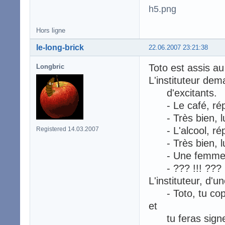
Hors ligne
le-long-brick
22.06.2007 23:21:38
Toto est assis au
Longbric
L'instituteur dem
d'excitants.
- Le café, répo
- Très bien, lui d
- L'alcool, rép
Registered 14.03.2007
- Très bien, lui d
- Une femme à 
- ??? !!! ???
L'instituteur, d'u
- Toto, tu copie
et
tu feras signer 