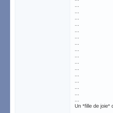
...
...
...
...
...
...
...
...
...
...
...
...
...
...
...
...
Un *fille de joie