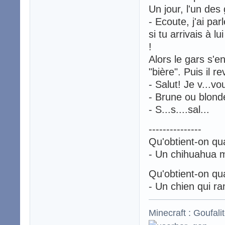
Un jour, l'un des 
- Ecoute, j'ai pa
si tu arrivais à l
!
Alors le gars s'e
"bière". Puis il r
- Salut! Je v...vo
- Brune ou blond
- S...s....sal...
---------------
Qu'obtient-on qu
- Un chihuahua m
Qu'obtient-on qu
- Un chien qui r
Minecraft : Goufali