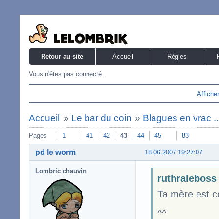
Retour au site
Accueil
Règles
Vous n'êtes pas connecté.
Affiche
Accueil
»
Le bar du coin
»
Blagues en vrac ..
Pages
1
41
42
43
44
45
83
pd le worm
18.06.2007 19:27:07
Lombric chauvin
ruthraleboss 
Ta mère est c
^^