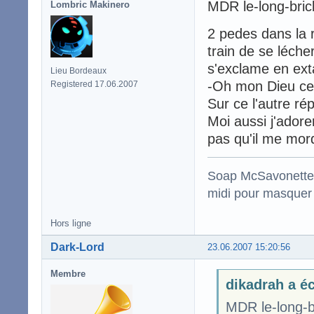
MDR le-long-bric
Lombric Makinero
2 pedes dans la 
train de se léche
s'exclame en ext
Lieu Bordeaux
-Oh mon Dieu ce q
Registered 17.06.2007
Sur ce l'autre ré
Moi aussi j'adore
pas qu'il me mord
Soap McSavonette :
midi pour masquer 
Hors ligne
Dark-Lord
23.06.2007 15:20:56
Membre
dikadrah a éc
MDR le-long-b