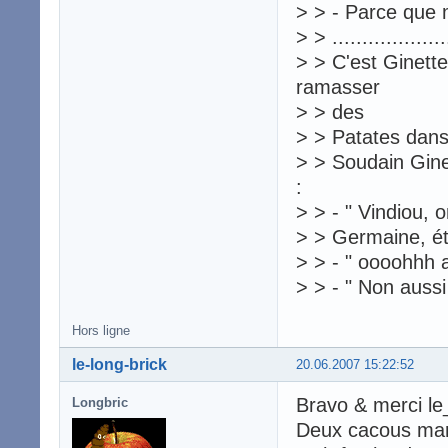
> > - Parce que m
> > ....................
> > C'est Ginette
ramasser
> > des
> > Patates dans
> > Soudain Ginet
:
> > - " Vindiou, 
> > Germaine, ét
> > - " oooohhh 
> > - " Non aussi 
Hors ligne
le-long-brick
20.06.2007 15:22:52
Bravo & merci le
Longbric
Deux cacous marse