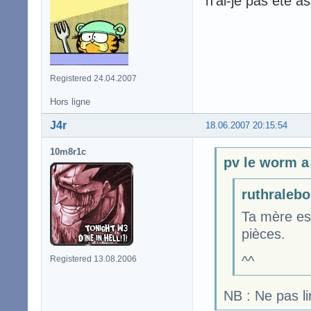
n'ai-je pas été as
Registered 24.04.2007
Hors ligne
J4r
18.06.2007 20:15:54
10m8r1c
pv le worm a 
ruthralebo
Ta mère es
pièces.
^^
Registered 13.08.2006
NB : Ne pas li