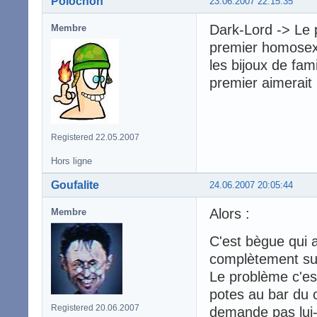
Polochon
23.06.2007 22:15:35
Dark-Lord -> Le p
Membre
premier homosexue
les bijoux de fam
premier aimerait 
Registered 22.05.2007
Hors ligne
Goufalite
24.06.2007 20:05:44
Alors :
Membre
C'est bègue qui a 
complètement su
Le problème c'est
potes au bar du co
Registered 20.06.2007
demande pas lui