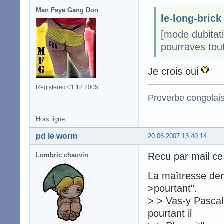
Man Faye Gang Don
le-long-brick 
[mode dubitati
pourraves tout
Je crois oui
Registered 01.12.2005
Proverbe congolai
Hors ligne
pd le worm
20.06.2007 13:40:14
Recu par mail ce
Lombric chauvin
La maîtresse dem
>pourtant".
> > Vas-y Pascal 
pourtant il