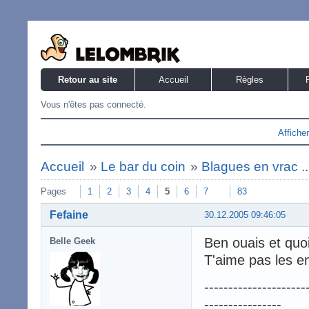
Retour au site
Accueil
Règles
Vous n'êtes pas connecté.
Affiche
Accueil
»
Le bar du coin
»
Blagues en vrac ..
Pages
1
2
3
4
5
6
7
83
Fefaine
30.12.2005 09:46:05
Ben ouais et quo
Belle Geek
T'aime pas les en
---------------------
----------------