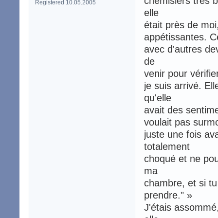
chemisiers très b
Registered 10.05.2005
elle
était près de moi
appétissantes. Ce
avec d'autres de
de
venir pour vérifie
je suis arrivé. E
qu'elle
avait des sentime
voulait pas surmo
juste une fois av
totalement
choqué et ne pouv
ma
chambre, et si t
prendre." »
J'étais assommé,