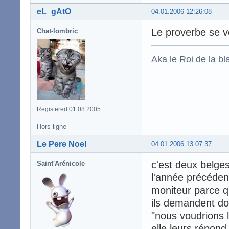
eL_gAtO
04.01.2006 12:26:08
Le proverbe se vé
Chat-lombric
Aka le Roi de la bl
Registered 01.08.2005
Hors ligne
Le Pere Noel
04.01.2006 13:07:37
c'est deux belge
Saint'Arénicole
l'année précéden
moniteur parce qu
ils demandent do
"nous voudrions l
elle leurs répond