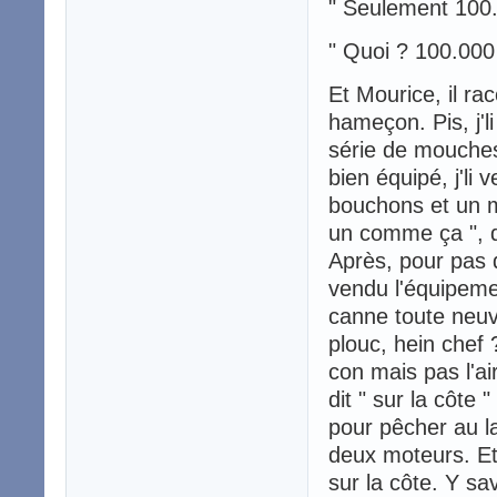
" Seulement 100.
" Quoi ? 100.000
Et Mourice, il rac
hameçon. Pis, j'l
série de mouches.
bien équipé, j'li
bouchons et un mo
un comme ça ", qu
Après, pour pas qu
vendu l'équipemen
canne toute neuve
plouc, hein chef ?
con mais pas l'air
dit " sur la côte "
pour pêcher au la
deux moteurs. E
sur la côte. Y sav