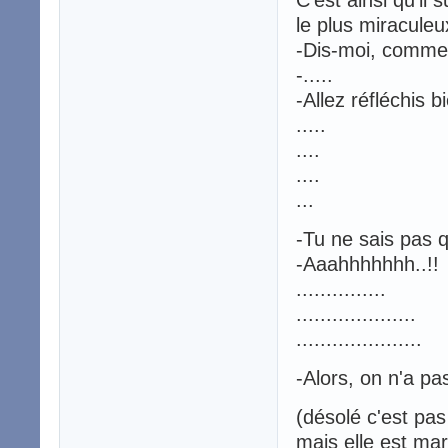
C'est ainsi qu'il 
le plus miracule
-Dis-moi, comment
-.....
-Allez réfléchis bi
.....
....
....
...
-Tu ne sais pas q
-Aaahhhhhhh..!!
...............
....................
.....................
-Alors, on n'a pas
(désolé c'est pa
mais elle est mar