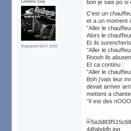
bon je sais po si
Lombric Coq
C'est un chauffe
et a un moment i
"Aller le chauffeu
Alors le chauffeur
Et ils surencheris
Registered 08.07.2005
"Aller le chauffeu
Roooh ils abusen
Et ca continu :
"Aller le chauffeu
Boh j'vais leur m
devait arriver arr
mettent a chante
"Il est des nOOOooo