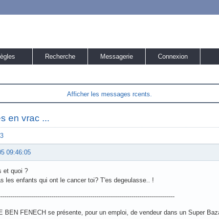
ègles
Recherche
Messagerie
Connexion
Afficher les messages rcents.
s en vrac ...
3
05 09:46:05
 et quoi ?
s les enfants qui ont le cancer toi? T'es degeulasse.. !
------------------------------------------------------------------------------------------
BEN FENECH se présente, pour un emploi, de vendeur dans un Super Bazar 