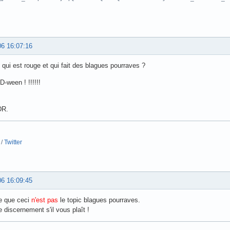
06 16:07:16
 qui est rouge et qui fait des blagues pourraves ?
D-ween ! !!!!!!
DR.
/
Twitter
06 16:09:45
e que ceci
n'est pas
le topic blagues pourraves.
 discernement s'il vous plaît !