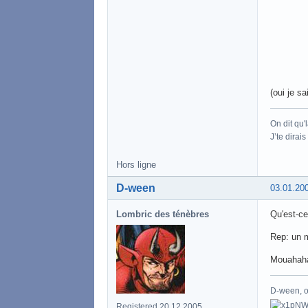
(oui je sai
On dit qu'
J’te dirai
Hors ligne
D-ween
03.01.20
Lombric des ténèbres
Qu'est-ce
Rep: un m
Mouahaha
D-ween, ou
Registered 20.12.2005