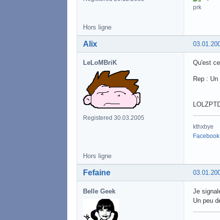
Hors ligne
Alix
03.01.20
LeLoMBriK
Qu'est ce
Rep : Un 
LOLZPT
Registered 30.03.2005
kthxbye
Facebook
Hors ligne
Fefaine
03.01.20
Belle Geek
Je signal
Un peu de