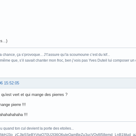
s...)
la chance, ça s’provoque... J’t’assure qu’la scoumoune c’est du kif...
s même que, s’il savait chanter mon froc, ben j’vois pas Yves Duteil lui composer un 
06 15:52:05
 qu'est vert et qui mange des pierres ?
ange pierre !!!
hahahahaha !!!
 quand ton cul devient la porte des etoiles...