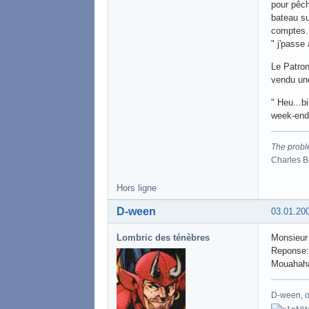
pour pêch
bateau su
comptes. Ç
" j'passe 
Le Patron 
vendu une
" Heu...b
week-end 
The proble
Charles 
Hors ligne
D-ween
03.01.20
Lombric des ténèbres
Monsieur 
Reponse: 
Mouahah
D-ween, ou