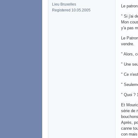
Lieu Bruxelles
Le patron
Registered 10.05.2005
" Si j'ai
Mon cousin
y'a pas m
Le Patron
vendre.
" Alors, 
" Une seul
" Ce n'es
" Seuleme
" Quoi ? 
Et Mouric
série de 
bouchons 
Après, po
canne tou
con mais p