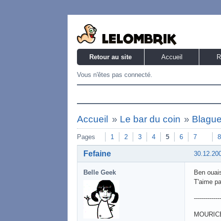
Retour au site
Accueil
R
Vous n'êtes pas connecté.
Accueil
»
Le bar du coin
»
Blague
Pages
1
2
3
4
5
6
7
8
Fefaine
30.12.20
Belle Geek
Ben ouais
T'aime pa
-------------
MOURICE 