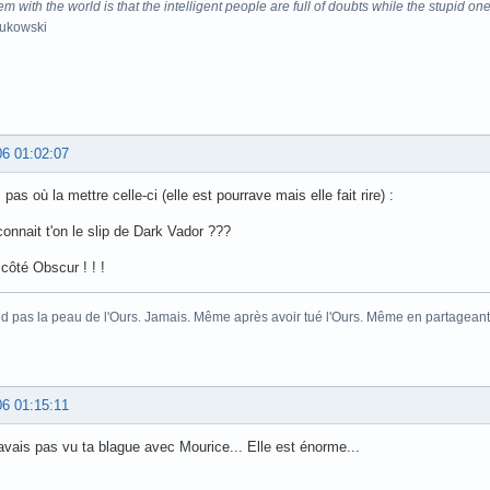
m with the world is that the intelligent people are full of doubts while the stupid one
Bukowski
06 01:02:07
pas où la mettre celle-ci (elle est pourrave mais elle fait rire) :
connait t'on le slip de Dark Vador ???
côté Obscur ! ! !
 pas la peau de l'Ours. Jamais. Même après avoir tué l'Ours. Même en partageant l
06 01:15:11
'avais pas vu ta blague avec Mourice... Elle est énorme...