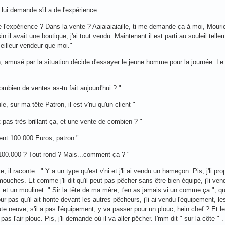
 lui demande s'il a de l'expérience.
 de l'expérience ? Dans la vente ? Aaiaiaiaiaille, ti me demande ça à moi, Mouri
 il avait une boutique, j'ai tout vendu. Maintenant il est parti au souleil tellem
eilleur vendeur que moi."
, amusé par la situation décide d'essayer le jeune homme pour la journée. Le soi
combien de ventes as-tu fait aujourd'hui ? "
e, sur ma tête Patron, il est v'nu qu'un client "
t pas très brillant ça, et une vente de combien ? "
nt 100.000 Euros, patron "
100.000 ? Tout rond ? Mais...comment ça ? "
e, il raconte : " Y a un type qu'est v'ni et j'li ai vendu un hameçon. Pis, j'li 
mouches. Et comme j'li dit qu'il peut pas pêcher sans être bien équipé, j'li ven
et un moulinet. " Sir la tête de ma mère, t'en as jamais vi un comme ça ", que
ur pas qu'il ait honte devant les autres pêcheurs, j'li ai vendu l'équipement, le
te neuve, s'il a pas l'équipement, y va passer pour un plouc, hein chef ? Et les
as l'air plouc. Pis, j'li demande où il va aller pêcher. I'mm dit " sur la côte " . A