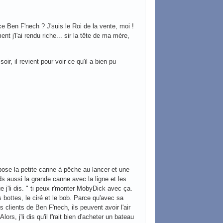
ce Ben F'nech ? J'suis le Roi de la vente, moi !
ent j'l'ai rendu riche... sir la tête de ma mère,
r, il revient pour voir ce qu'il a bien pu
propose la petite canne à pêche au lancer et une
ds aussi la grande canne avec la ligne et les
 j'li dis. " ti peux r'monter MobyDick avec ça.
s bottes, le ciré et le bob. Parce qu'avec sa
 clients de Ben F'nech, ils peuvent avoir l'air
lors, j'li dis qu'il f'rait bien d'acheter un bateau