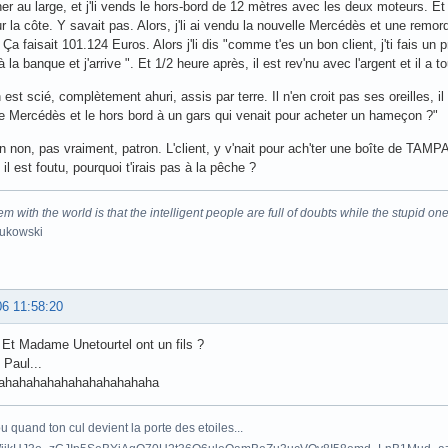
er au large, et j'li vends le hors-bord de 12 mètres avec les deux moteurs.
r la côte. Y savait pas. Alors, j'li ai vendu la nouvelle Mercédès et une remorqu
a faisait 101.124 Euros. Alors j'li dis "comme t'es un bon client, j'ti fais un pr
à la banque et j'arrive ". Et 1/2 heure après, il est rev'nu avec l'argent et il a 
est scié, complètement ahuri, assis par terre. Il n'en croit pas ses oreilles, il 
 Mercédès et le hors bord à un gars qui venait pour acheter un hameçon ?"
in non, pas vraiment, patron. L'client, y v'nait pour ach'ter une boîte de TAMPA
il est foutu, pourquoi t'irais pas à la pêche ?
m with the world is that the intelligent people are full of doubts while the stupid one
Bukowski
06 11:58:20
Et Madame Unetourtel ont un fils ?
Paul...
ahahahahahahahahahahaha
 quand ton cul devient la porte des etoiles...