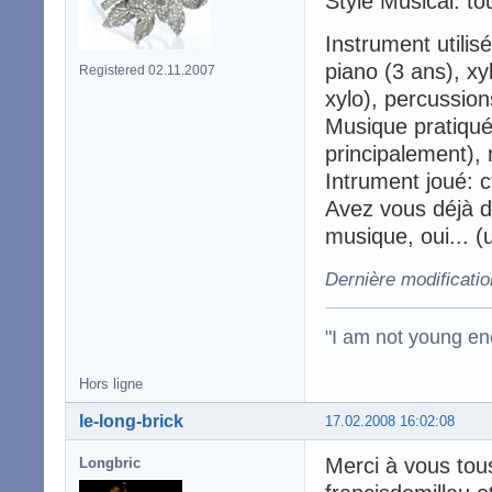
Style Musical: tou
Instrument utilis
piano (3 ans), xy
Registered 02.11.2007
xylo), percussions
Musique pratiqué
principalement), 
Intrument joué: cf
Avez vous déjà 
musique, oui... 
Dernière modificati
"I am not young en
Hors ligne
le-long-brick
17.02.2008 16:02:08
Merci à vous tou
Longbric