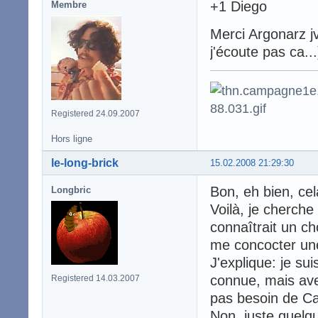
+1 Diego
Membre
Merci Argonarz j
j'écoute pas ca...
Registered 24.09.2007
Hors ligne
le-long-brick
15.02.2008 21:29:30
Bon, eh bien, ce
Longbric
Voilà, je cherche 
connaîtrait un ch
me concocter une
J'explique: je su
connue, mais ave
Registered 14.03.2007
pas besoin de Ca
Non, juste quelqu