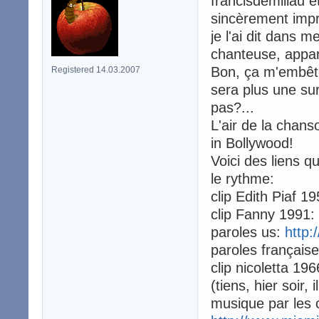
francisdemillau 
sincèrement imp
je l'ai dit dans
chanteuse, appa
Bon, ça m'embête
Registered 14.03.2007
sera plus une sur
pas?...
L'air de la chan
in Bollywood!
Voici des liens 
le rythme:
clip Edith Piaf 1
clip Fanny 1991:
paroles us:
http:
paroles français
clip nicoletta 19
(tiens, hier soir, 
musique par les 