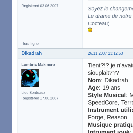
Registered 03.06.2007
Soyez le changeme
Le drame de notre t
Cocteau)
Hors ligne
Dikadrah
26.11.2007 13:12:53
Tient?!? je n'ava
Lombric Makinero
siouplait???
Nom
: Dikadrah
Age
: 19 ans
Lieu Bordeaux
Style Musical
: 
Registered 17.06.2007
SpeedCore, Terr
Instrument utili
Forge, Reason
Musique pratiq
Intrument joué
: