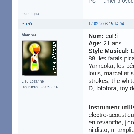
PS : Fumer provoq
Hors ligne
euRi
17.02.2008 15:14:04
Nom:
euRi
Membre
Age:
21 ans
Style Musical:
L
88, les fatals pi
Yamaoka, les béru
louis, marcel et 
strokes, the whit
Lieu Lozanne
Registered 23.05.2007
D, lofofora, toy do
Instrument utili
electro-acoustiq
en revanche, j'do
ni disto, ni ampli