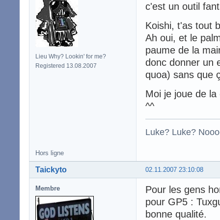
c'est un outil fa
Koishi, t'as tout 
Ah oui, et le pal
paume de la main
Lieu Why? Lookin' for me?
donc donner un 
Registered 13.08.2007
quoa) sans que ç
Moi je joue de la
^^
Luke? Luke? Nooo
Hors ligne
Taickyto
02.11.2007 23:10:08
Pour les gens ho
Membre
pour GP5 : Tuxgui
bonne qualité.