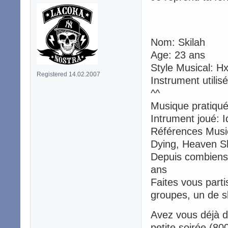
Nom: Skilah
Age: 23 ans
Style Musical: Hx
Registered 14.02.2007
Instrument utilis
^^
Musique pratiqu
Intrument joué: I
Références Music
Dying, Heaven Sh
Depuis combiens 
ans
Faites vous parti
groupes, un de s
Avez vous déjà 
petite soirée (8