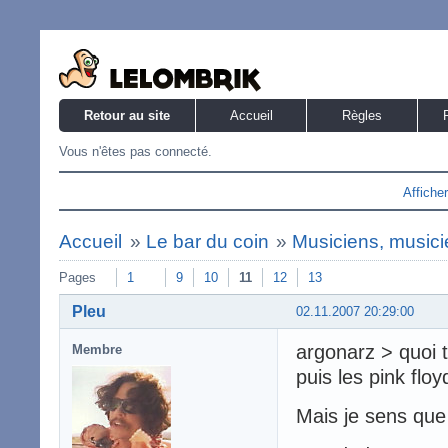
Retour au site
Accueil
Règles
Vous n'êtes pas connecté.
Affiche
Accueil
»
Le bar du coin
»
Musiciens, musicie
Pages
1
9
10
11
12
13
Pleu
02.11.2007 20:29:00
argonarz > quoi
Membre
puis les pink floy
Mais je sens que 