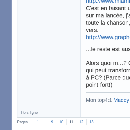
http://www.miam
C'est en faisant
sur ma lancée, j
toute la chanson
vers:
http://www.grap
...le reste est au
Alors quoi m...? 
qui peut transfo
à PC? (Parce que
point fort!)
Mon top4:1
Maddy
Hors ligne
Pages
1
9
10
11
12
13