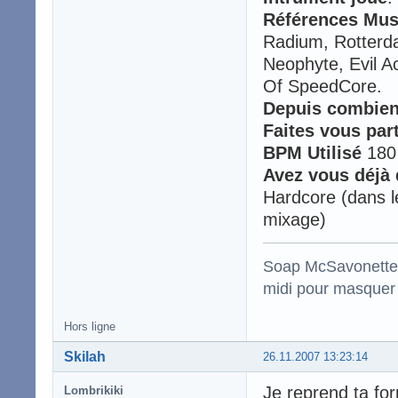
Références Mus
Radium, Rotterd
Neophyte, Evil A
Of SpeedCore.
Depuis combien
Faites vous par
BPM Utilisé
180 
Avez vous déjà
Hardcore (dans l
mixage)
Soap McSavonette :
midi pour masquer 
Hors ligne
Skilah
26.11.2007 13:23:14
Je reprend ta fo
Lombrikiki