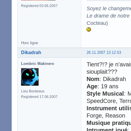
Registered 03.06.2007
Soyez le changeme
Le drame de notre t
Cocteau)
Hors ligne
Dikadrah
26.11.2007 13:12:53
Tient?!? je n'ava
Lombric Makinero
siouplait???
Nom
: Dikadrah
Age
: 19 ans
Lieu Bordeaux
Style Musical
: 
Registered 17.06.2007
SpeedCore, Terr
Instrument utili
Forge, Reason
Musique pratiq
Intrument joué
: