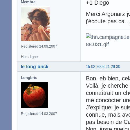
+1 Diego
Membre
Merci Argonarz j
j'écoute pas ca...
Registered 24.09.2007
Hors ligne
le-long-brick
15.02.2008 21:29:30
Bon, eh bien, ce
Longbric
Voilà, je cherche 
connaîtrait un ch
me concocter une
J'explique: je su
connue, mais ave
Registered 14.03.2007
pas besoin de Ca
Non, juste quelqu