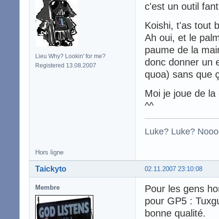
c'est un outil fa
Koishi, t'as tout 
Ah oui, et le pal
paume de la main
Lieu Why? Lookin' for me?
donc donner un 
Registered 13.08.2007
quoa) sans que ç
Moi je joue de la
^^
Luke? Luke? Nooo
Hors ligne
Taickyto
02.11.2007 23:10:08
Pour les gens ho
Membre
pour GP5 : Tuxgui
bonne qualité.