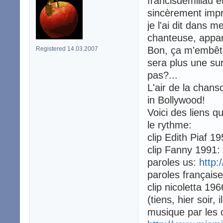
francisdemillau 
sincèrement imp
je l'ai dit dans
chanteuse, appa
Bon, ça m'embête
Registered 14.03.2007
sera plus une sur
pas?...
L'air de la chan
in Bollywood!
Voici des liens 
le rythme:
clip Edith Piaf 1
clip Fanny 1991:
paroles us:
http:
paroles français
clip nicoletta 19
(tiens, hier soir, 
musique par les 