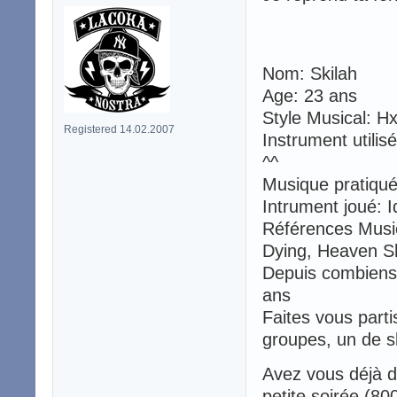
Nom: Skilah
Age: 23 ans
Style Musical: Hx
Registered 14.02.2007
Instrument utilis
^^
Musique pratiqu
Intrument joué: I
Références Music
Dying, Heaven Sh
Depuis combiens 
ans
Faites vous parti
groupes, un de s
Avez vous déjà 
petite soirée (8