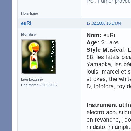
PS : Fumer provoq
Hors ligne
euRi
17.02.2008 15:14:04
Nom:
euRi
Membre
Age:
21 ans
Style Musical:
L
88, les fatals pi
Yamaoka, les béru
louis, marcel et 
strokes, the whit
Lieu Lozanne
Registered 23.05.2007
D, lofofora, toy do
Instrument utili
electro-acoustiq
en revanche, j'do
ni disto, ni ampli