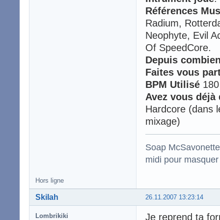
Références Mus
Radium, Rotterd
Neophyte, Evil A
Of SpeedCore.
Depuis combien
Faites vous par
BPM Utilisé
180 
Avez vous déjà
Hardcore (dans l
mixage)
Soap McSavonette :
midi pour masquer 
Hors ligne
Skilah
26.11.2007 13:23:14
Je reprend ta fo
Lombrikiki