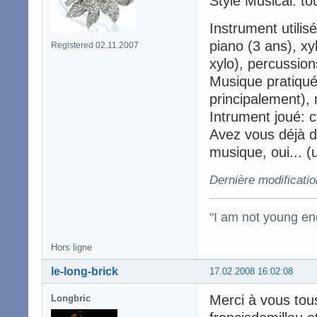
Style Musical: tou
Instrument utilis
piano (3 ans), xy
Registered 02.11.2007
xylo), percussions
Musique pratiqué
principalement), 
Intrument joué: cf
Avez vous déjà 
musique, oui... 
Dernière modificati
"I am not young en
Hors ligne
le-long-brick
17.02.2008 16:02:08
Merci à vous tou
Longbric