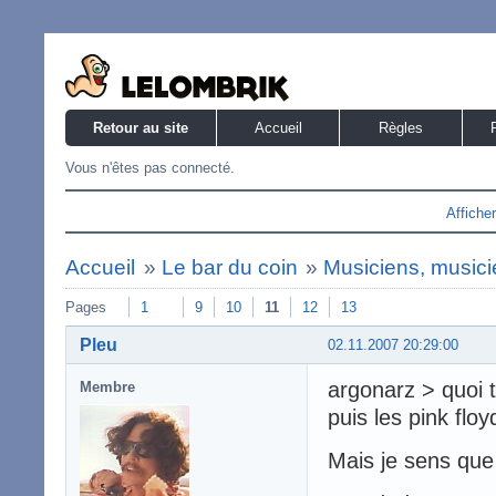
Retour au site
Accueil
Règles
Vous n'êtes pas connecté.
Affiche
Accueil
»
Le bar du coin
»
Musiciens, musicie
Pages
1
9
10
11
12
13
Pleu
02.11.2007 20:29:00
argonarz > quoi
Membre
puis les pink floy
Mais je sens que 