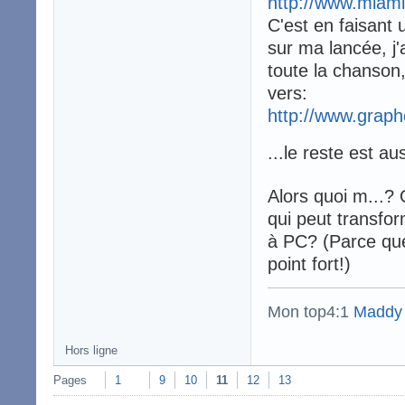
http://www.miam
C'est en faisant
sur ma lancée, j
toute la chanson
vers:
http://www.grap
...le reste est au
Alors quoi m...? 
qui peut transfo
à PC? (Parce que
point fort!)
Mon top4:1
Maddy
Hors ligne
Pages
1
9
10
11
12
13