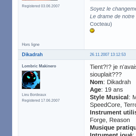
Registered 03.06.2007
Soyez le changeme
Le drame de notre t
Cocteau)
Hors ligne
Dikadrah
26.11.2007 13:12:53
Tient?!? je n'ava
Lombric Makinero
siouplait???
Nom
: Dikadrah
Age
: 19 ans
Lieu Bordeaux
Style Musical
: 
Registered 17.06.2007
SpeedCore, Terr
Instrument utili
Forge, Reason
Musique pratiq
Intrument joué
: