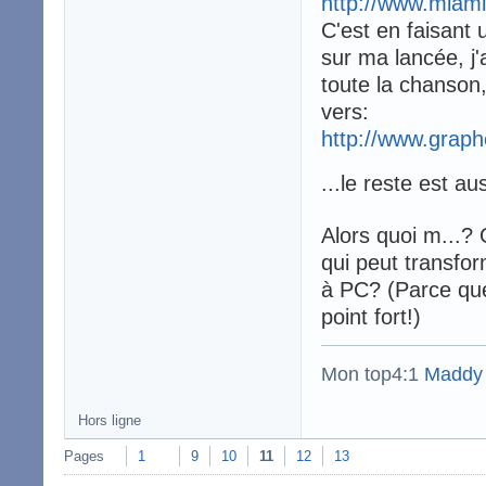
http://www.miam
C'est en faisant
sur ma lancée, j
toute la chanson
vers:
http://www.grap
...le reste est au
Alors quoi m...? 
qui peut transfo
à PC? (Parce que
point fort!)
Mon top4:1
Maddy
Hors ligne
Pages
1
9
10
11
12
13