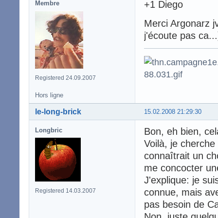
+1 Diego
Membre
Merci Argonarz j
j'écoute pas ca...
Registered 24.09.2007
Hors ligne
le-long-brick
15.02.2008 21:29:30
Bon, eh bien, ce
Longbric
Voilà, je cherche 
connaîtrait un ch
me concocter une
J'explique: je su
connue, mais ave
Registered 14.03.2007
pas besoin de Ca
Non, juste quelqu