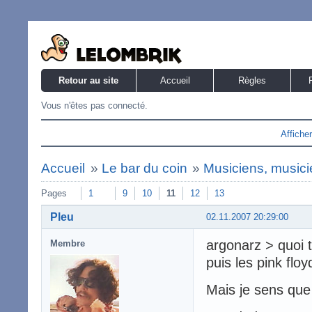
Retour au site
Accueil
Règles
Vous n'êtes pas connecté.
Affiche
Accueil
»
Le bar du coin
»
Musiciens, musicie
Pages
1
9
10
11
12
13
Pleu
02.11.2007 20:29:00
argonarz > quoi
Membre
puis les pink floy
Mais je sens que 