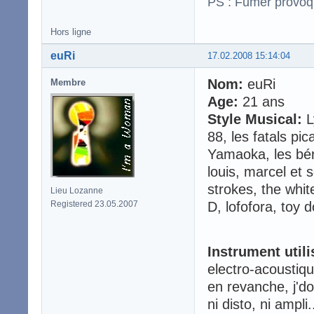
PS : Fumer provoq
Hors ligne
euRi
17.02.2008 15:14:04
Nom:
euRi
Membre
Age:
21 ans
Style Musical:
L
88, les fatals pi
Yamaoka, les béru
louis, marcel et 
strokes, the whit
Lieu Lozanne
Registered 23.05.2007
D, lofofora, toy do
Instrument utili
electro-acoustiq
en revanche, j'do
ni disto, ni ampli