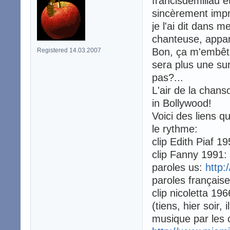
francisdemillau 
sincèrement imp
je l'ai dit dans
chanteuse, appa
Bon, ça m'embête
Registered 14.03.2007
sera plus une sur
pas?...
L'air de la chan
in Bollywood!
Voici des liens 
le rythme:
clip Edith Piaf 1
clip Fanny 1991:
paroles us:
http:
paroles français
clip nicoletta 19
(tiens, hier soir, 
musique par les 