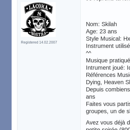
Nom: Skilah
Age: 23 ans
Style Musical: Hx
Registered 14.02.2007
Instrument utilis
^^
Musique pratiqu
Intrument joué: I
Références Music
Dying, Heaven Sh
Depuis combiens 
ans
Faites vous parti
groupes, un de s
Avez vous déjà 
petite soirée (8