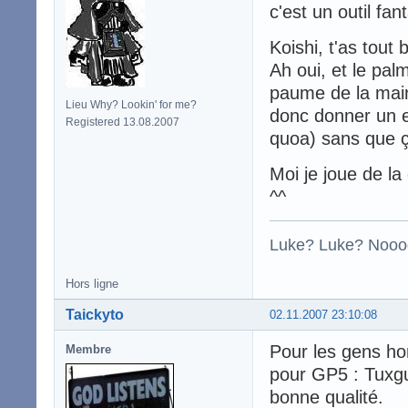
c'est un outil fa
Koishi, t'as tout 
Ah oui, et le pal
paume de la main
Lieu Why? Lookin' for me?
donc donner un 
Registered 13.08.2007
quoa) sans que ç
Moi je joue de la
^^
Luke? Luke? Nooo
Hors ligne
Taickyto
02.11.2007 23:10:08
Pour les gens ho
Membre
pour GP5 : Tuxgui
bonne qualité.