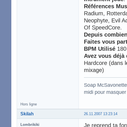
Références Mus
Radium, Rotterd
Neophyte, Evil A
Of SpeedCore.
Depuis combien
Faites vous par
BPM Utilisé
180 
Avez vous déjà
Hardcore (dans l
mixage)
Soap McSavonette :
midi pour masquer 
Hors ligne
Skilah
26.11.2007 13:23:14
Je reprend ta fo
Lombrikiki