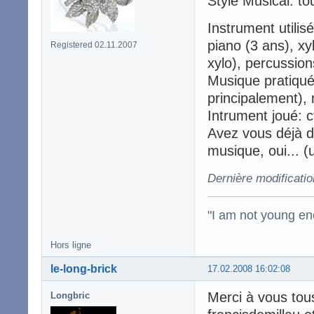
Style Musical: tou
Instrument utilis
piano (3 ans), xy
Registered 02.11.2007
xylo), percussions
Musique pratiqué
principalement), 
Intrument joué: cf
Avez vous déjà 
musique, oui... 
Dernière modificati
"I am not young en
Hors ligne
le-long-brick
17.02.2008 16:02:08
Merci à vous tou
Longbric