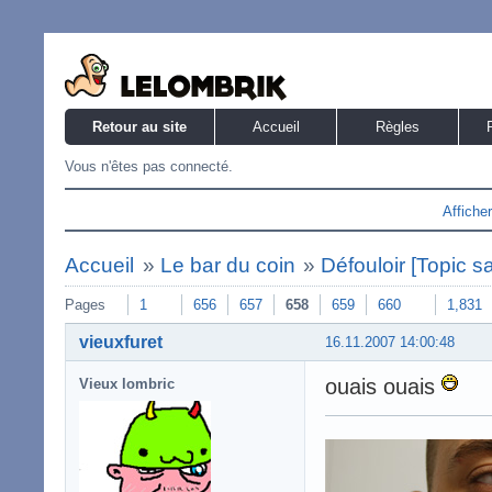
Retour au site
Accueil
Règles
Vous n'êtes pas connecté.
Affiche
Accueil
»
Le bar du coin
»
Défouloir [Topic s
Pages
1
656
657
658
659
660
1,831
vieuxfuret
16.11.2007 14:00:48
ouais ouais
Vieux lombric