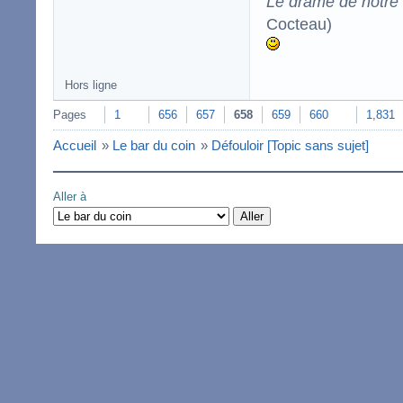
Le drame de notre t
Cocteau)
Hors ligne
Pages
1
656
657
658
659
660
1,831
Accueil
»
Le bar du coin
»
Défouloir [Topic sans sujet]
Aller à