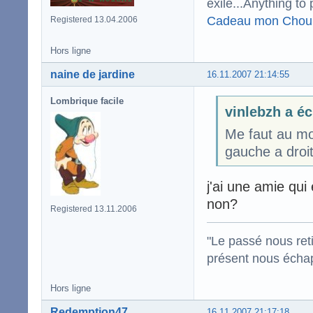
exile...Anything to 
Cadeau mon Chou
Registered 13.04.2006
Hors ligne
naine de jardine
16.11.2007 21:14:55
Lombrique facile
vinlebzh a éc
Me faut au mo
gauche a droit
j'ai une amie qu
non?
Registered 13.11.2006
"Le passé nous reti
présent nous écha
Hors ligne
Redemption47
16.11.2007 21:17:18