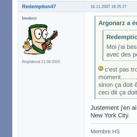
Redemption47
16.11.2007 19:25:27
lmobrci
Argonarz a éc
Redemptio
Moi j'ai b
avec des pe
Registered 21.08.2005
c'est pas tro
moment........
sinon ça doit 
ceci dit ça do
Justement j'en ai
New York City.
Membre HS