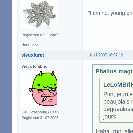
"I am not young en
Registered 02.11.2007
Hors ligne
vieuxfuret
16.11.2007 18:07:12
Vieux lombric
Phallus magi
LeLoMBriK
Ptin, je m'e
beaujolais 
dégueulasse
Lieu Strasbourg / Caen
jours.
Registered 31.07.2005
Haha, moi elle