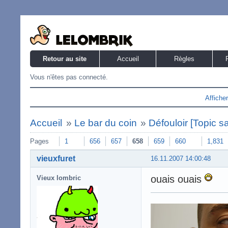
Retour au site
Accueil
Règles
Vous n'êtes pas connecté.
Affiche
Accueil
»
Le bar du coin
»
Défouloir [Topic s
Pages
1
656
657
658
659
660
1,831
vieuxfuret
16.11.2007 14:00:48
ouais ouais
Vieux lombric