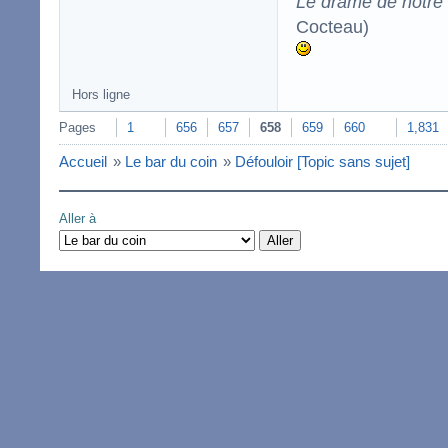
Le drame de notre t
Cocteau)
Hors ligne
Pages
1
656
657
658
659
660
1,831
Accueil
»
Le bar du coin
»
Défouloir [Topic sans sujet]
Aller à