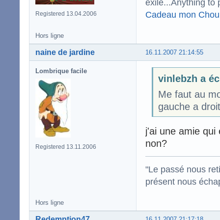
exile...Anything to 
Cadeau mon Chou
Registered 13.04.2006
Hors ligne
naine de jardine
16.11.2007 21:14:55
Lombrique facile
vinlebzh a éc
Me faut au mo
gauche a droit
j'ai une amie qu
non?
Registered 13.11.2006
"Le passé nous reti
présent nous écha
Hors ligne
Redemption47
16.11.2007 21:17:18