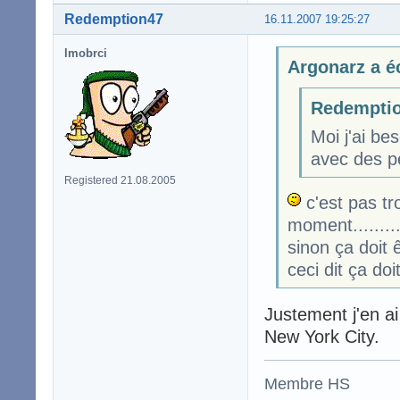
Redemption47
16.11.2007 19:25:27
lmobrci
Argonarz a éc
Redemptio
Moi j'ai b
avec des pe
Registered 21.08.2005
c'est pas tro
moment........
sinon ça doit 
ceci dit ça do
Justement j'en ai
New York City.
Membre HS