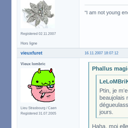
"I am not young en
Registered 02.11.2007
Hors ligne
vieuxfuret
16.11.2007 18:07:12
Vieux lombric
Phallus magi
LeLoMBriK
Ptin, je m'e
beaujolais 
dégueulasse
Lieu Strasbourg / Caen
jours.
Registered 31.07.2005
Haha, moi elle