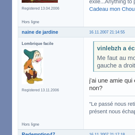
exile...Anything to 
Cadeau mon Chou
Registered 13.04.2006
Hors ligne
naine de jardine
16.11.2007 21:14:55
Lombrique facile
vinlebzh a éc
Me faut au mo
gauche a droit
j'ai une amie qu
non?
Registered 13.11.2006
"Le passé nous reti
présent nous écha
Hors ligne
Redemption47
16.11.2007 21:17:18