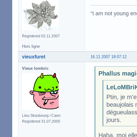
"I am not young en
Registered 02.11.2007
Hors ligne
vieuxfuret
16.11.2007 18:07:12
Vieux lombric
Phallus magi
LeLoMBriK
Ptin, je m'e
beaujolais 
dégueulasse
Lieu Strasbourg / Caen
jours.
Registered 31.07.2005
Haha, moi elle