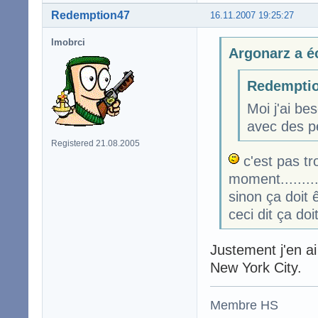
Redemption47
16.11.2007 19:25:27
lmobrci
Argonarz a éc
Redemptio
Moi j'ai b
avec des pe
Registered 21.08.2005
c'est pas tro
moment........
sinon ça doit 
ceci dit ça do
Justement j'en ai
New York City.
Membre HS