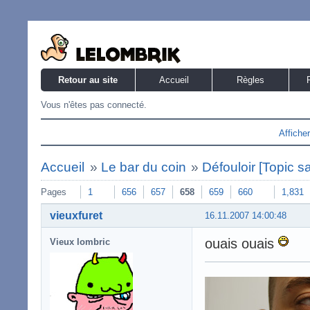
Retour au site
Accueil
Règles
Vous n'êtes pas connecté.
Affiche
Accueil
»
Le bar du coin
»
Défouloir [Topic s
Pages
1
656
657
658
659
660
1,831
vieuxfuret
16.11.2007 14:00:48
ouais ouais
Vieux lombric