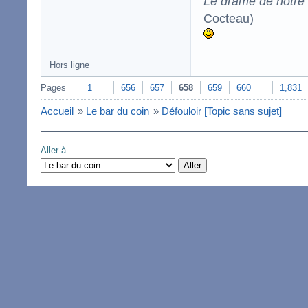
Le drame de notre t
Cocteau)
Hors ligne
Pages
1
656
657
658
659
660
1,831
Accueil
»
Le bar du coin
»
Défouloir [Topic sans sujet]
Aller à