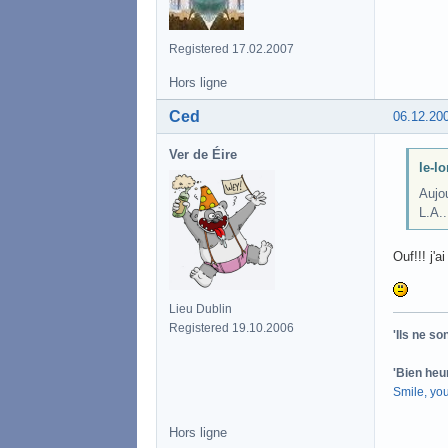
Registered 17.02.2007
Hors ligne
Ced
06.12.20
Ver de Éire
le-lo
Aujo
L.A..
Ouf!!! j'
Lieu Dublin
Registered 19.10.2006
'Ils ne s
'Bien heu
Smile, yo
Hors ligne