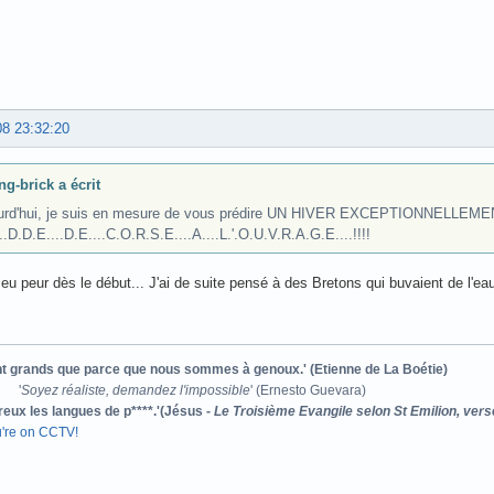
08 23:32:20
ng-brick a écrit
urd'hui, je suis en mesure de vous prédire UN HIVER EXCEPTIONNELL
..D.D.E....D.E....C.O.R.S.E....A....L.'.O.U.V.R.A.G.E....!!!!
ai eu peur dès le début... J'ai de suite pensé à des Bretons qui buvaient de l'ea
ont grands que parce que nous sommes à genoux.' (Etienne de La Boétie)
'
Soyez réaliste, demandez l'impossible
' (Ernesto Guevara)
reux les langues de p****.'(Jésus -
Le Troisième Evangile selon St Emilion, vers
u're on CCTV!