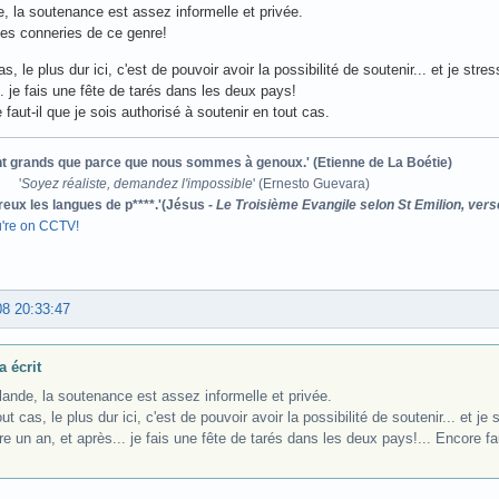
e, la soutenance est assez informelle et privée.
les conneries de ce genre!
as, le plus dur ici, c'est de pouvoir avoir la possibilité de soutenir... et je s
.. je fais une fête de tarés dans les deux pays!
 faut-il que je sois authorisé à soutenir en tout cas.
ont grands que parce que nous sommes à genoux.' (Etienne de La Boétie)
'
Soyez réaliste, demandez l'impossible
' (Ernesto Guevara)
reux les langues de p****.'(Jésus -
Le Troisième Evangile selon St Emilion, vers
u're on CCTV!
08 20:33:47
a écrit
lande, la soutenance est assez informelle et privée.
ut cas, le plus dur ici, c'est de pouvoir avoir la possibilité de soutenir... et 
e un an, et après... je fais une fête de tarés dans les deux pays!... Encore fau