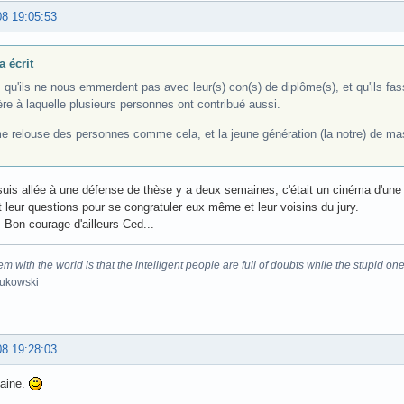
08 19:05:53
a écrit
 qu'ils ne nous emmerdent pas avec leur(s) con(s) de diplôme(s), et qu'ils fass
ère à laquelle plusieurs personnes ont contribué aussi.
e relouse des personnes comme cela, et la jeune génération (la notre) de mast
 suis allée à une défense de thèse y a deux semaines, c'était un cinéma d'une 
t leur questions pour se congratuler eux même et leur voisins du jury.
 Bon courage d'ailleurs Ced...
m with the world is that the intelligent people are full of doubts while the stupid one
Bukowski
08 19:28:03
faine.