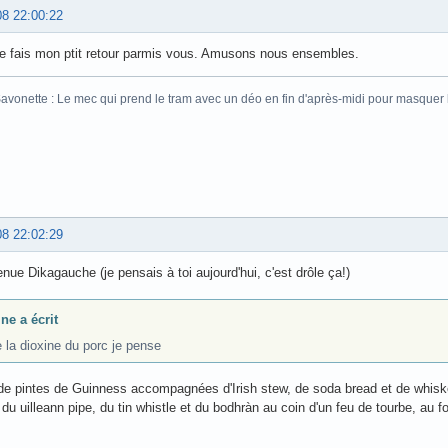
08 22:00:22
je fais mon ptit retour parmis vous. Amusons nous ensembles.
vonette : Le mec qui prend le tram avec un déo en fin d'après-midi pour masquer 
08 22:02:29
nue Dikagauche (je pensais à toi aujourd'hui, c'est drôle ça!)
ne a écrit
 la dioxine du porc je pense
de pintes de Guinness accompagnées d'Irish stew, de soda bread et de whiske
 du uilleann pipe, du tin whistle et du bodhràn au coin d'un feu de tourbe, au f