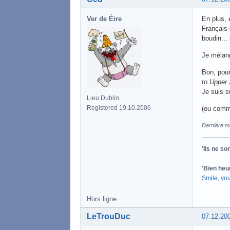
Ver de Éire
En plus, 
Français 
boudin... 
Je mélan
Bon, pour
to Upper 
Je suis s
Lieu Dublin
Registered 19.10.2006
(ou comme
Dernière mo
'Ils ne s
'Bien heu
Smile, yo
Hors ligne
LeTrouDuc
07.12.20