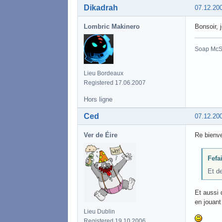
Dikadrah
07.12.20
Lombric Makinero
Bonsoir, 
Soap McSa
Lieu Bordeaux
Registered 17.06.2007
Hors ligne
Ced
07.12.20
Ver de Éire
Re bienve
Fefai
Et de
Et aussi 
en jouant
Lieu Dublin
Registered 19.10.2006