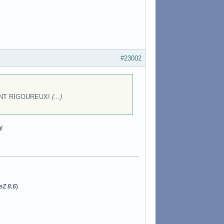
#23002
EMENT RIGOUREUX!
(...)
u!
eZ 8.6
)