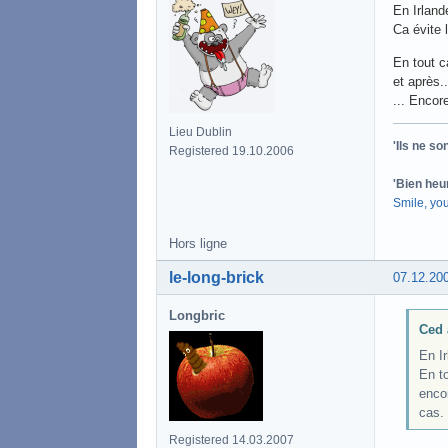
En Irland
Ca évite 
En tout c
et après.
... Encore
Lieu Dublin
'Ils ne s
Registered 19.10.2006
'Bien heu
Smile, yo
Hors ligne
le-long-brick
07.12.20
Longbric
Ced 
En Ir
En to
encor
cas.
Registered 14.03.2007