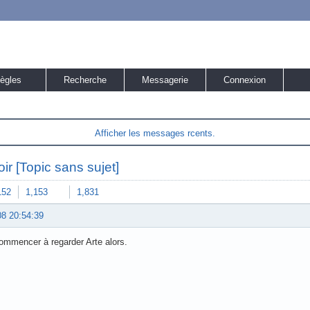
ègles
Recherche
Messagerie
Connexion
Afficher les messages rcents.
ir [Topic sans sujet]
152
1,153
1,831
08 20:54:39
ommencer à regarder Arte alors.