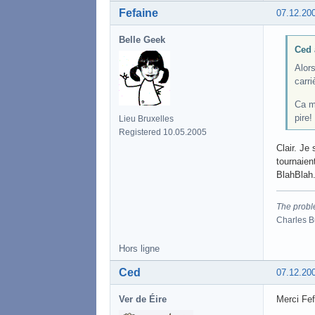
Fefaine
07.12.20
Belle Geek
Ced 
Alors
carri
Ca m
pire!
Lieu Bruxelles
Registered 10.05.2005
Clair. Je
tournaien
BlahBlah.
The proble
Charles 
Hors ligne
Ced
07.12.20
Ver de Éire
Merci Fe