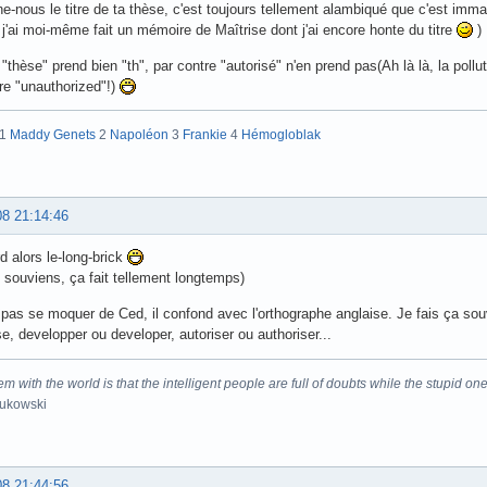
-nous le titre de ta thèse, c'est toujours tellement alambiqué que c'est imm
 j'ai moi-même fait un mémoire de Maîtrise dont j'ai encore honte du titre
)
"thèse" prend bien "th", par contre "autorisé" n'en prend pas(Ah là là, la poll
tre "unauthorized"!)
:1
Maddy Genets
2
Napoléon
3
Frankie
4
Hémogloblak
08 21:14:46
rd alors le-long-brick
en souviens, ça fait tellement longtemps)
pas se moquer de Ced, il confond avec l'orthographe anglaise. Je fais ça sou
e, developper ou developer, autoriser ou authoriser...
m with the world is that the intelligent people are full of doubts while the stupid one
Bukowski
08 21:44:56