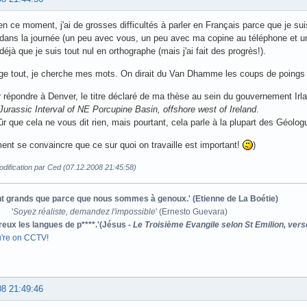
en ce moment, j'ai de grosses difficultés à parler en Français parce que je suis
dans la journée (un peu avec vous, un peu avec ma copine au téléphone et un 
déjà que je suis tout nul en orthographe (mais j'ai fait des progrès!).
ge tout, je cherche mes mots. On dirait du Van Dhamme les coups de poings
 répondre à Denver, le titre déclaré de ma thèse au sein du gouvernement Irl
Jurassic Interval of NE Porcupine Basin, offshore west of Ireland
.
ûr que cela ne vous dit rien, mais pourtant, cela parle à la plupart des Géolo
nt se convaincre que ce sur quoi on travaille est important!
)
dification par Ced (07.12.2008 21:45:58)
ont grands que parce que nous sommes à genoux.' (Etienne de La Boétie)
'
Soyez réaliste, demandez l'impossible
' (Ernesto Guevara)
reux les langues de p****.'(Jésus -
Le Troisième Evangile selon St Emilion, vers
u're on CCTV!
08 21:49:46