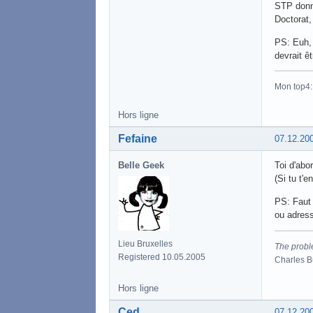
STP donne
Doctorat,
PS: Euh, 
devrait ê
Mon top4
Hors ligne
Fefaine
07.12.20
Belle Geek
Toi d'abo
(Si tu t'
PS: Faut 
ou adress
Lieu Bruxelles
The proble
Registered 10.05.2005
Charles 
Hors ligne
Ced
07.12.20