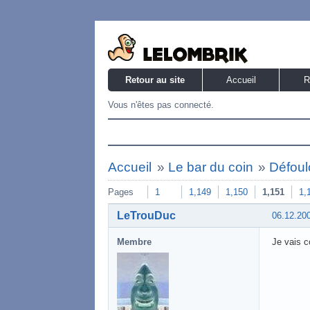
Retour au site
Accueil
R
Vous n'êtes pas connecté.
Accueil
»
Le bar du coin
»
Défoulo
Pages
1
1,149
1,150
1,151
1,
LeTrouDuc
06.12.20
Membre
Je vais c