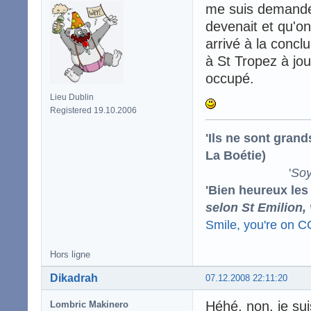
me suis demandé 
devenait et qu'on
arrivé à la concl
à St Tropez à jou
occupé.
Lieu Dublin
Registered 19.10.2006
'Ils ne sont gran
La Boétie)
'
Soy
'Bien heureux les
selon St Emilion,
Smile, you're on 
Hors ligne
Dikadrah
07.12.2008 22:11:20
Héhé, non, je su
Lombric Makinero