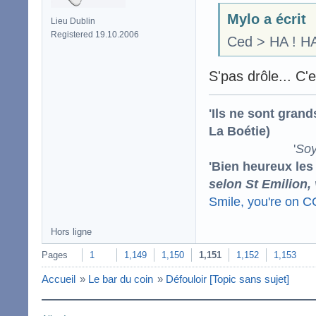
Mylo a écrit
Lieu Dublin
Registered 19.10.2006
Ced > HA ! HA
S'pas drôle... C'
'Ils ne sont gran
La Boétie)
'
Soy
'Bien heureux les
selon St Emilion,
Smile, you're on 
Hors ligne
Pages
1
1,149
1,150
1,151
1,152
1,153
Accueil
»
Le bar du coin
»
Défouloir [Topic sans sujet]