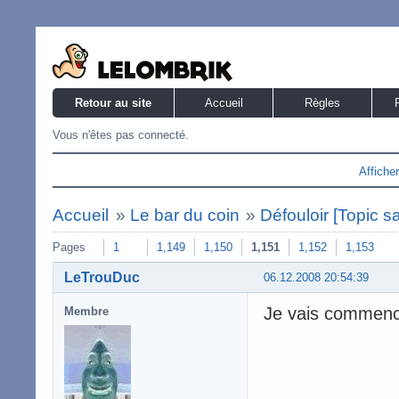
Retour au site
Accueil
Règles
Vous n'êtes pas connecté.
Affiche
Accueil
»
Le bar du coin
»
Défouloir [Topic s
Pages
1
1,149
1,150
1,151
1,152
1,153
LeTrouDuc
06.12.2008 20:54:39
Je vais commence
Membre