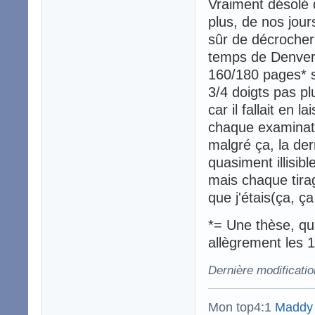
Vraiment désolé 
plus, de nos jour
sûr de décrocher 
temps de Denver
160/180 pages* s
3/4 doigts pas pl
car il fallait en
chaque examinate
malgré ça, la der
quasiment illisib
mais chaque tirag
que j'étais(ça, ç
*= Une thèse, qua
allègrement les 
Dernière modificatio
Mon top4:1
Maddy