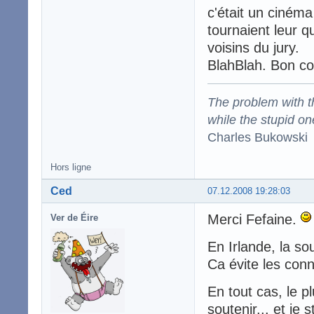
c'était un cinéma
tournaient leur 
voisins du jury.
BlahBlah. Bon cou
The problem with the
while the stupid on
Charles Bukowski
Hors ligne
Ced
07.12.2008 19:28:03
Merci Fefaine.
Ver de Éire
En Irlande, la so
Ca évite les con
En tout cas, le pl
soutenir... et je