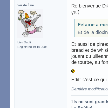
Re bienvenue Dika
Ver de Éire
ça!)
Fefaine a écr
Et de la dioxi
Lieu Dublin
Et aussi de pint
Registered 19.10.2006
bread et de whis
jouant du uillean
de tourbe, au fo
Edit: c'est ce qui
Dernière modificati
'Ils ne sont gran
La Boétie)