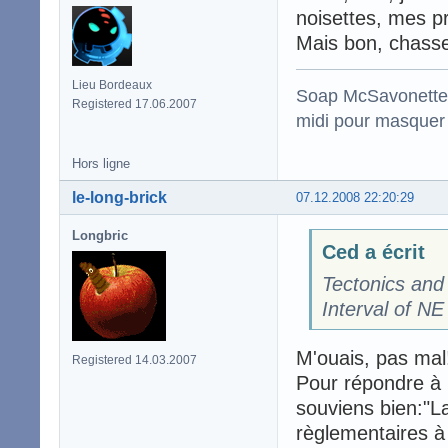
noisettes, mes pro
Mais bon, chasser 
Lieu Bordeaux
Soap McSavonette :
Registered 17.06.2007
midi pour masquer 
Hors ligne
le-long-brick
07.12.2008 22:20:29
Longbric
Ced a écrit
Tectonics and
Interval of NE
M'ouais, pas mal
Registered 14.03.2007
Pour répondre à F
souviens bien:"L
règlementaires à