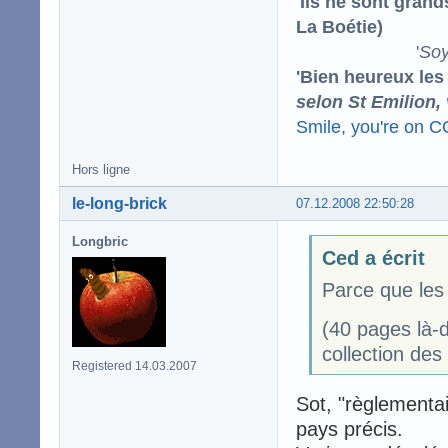
'Ils ne sont gran
La Boétie)
'
Soy
'Bien heureux les
selon St Emilion,
Smile, you're on 
Hors ligne
le-long-brick
07.12.2008 22:50:28
Longbric
Ced a écrit
Parce que les
(40 pages là-d
collection de
Registered 14.03.2007
Sot, "règlementair
pays précis.