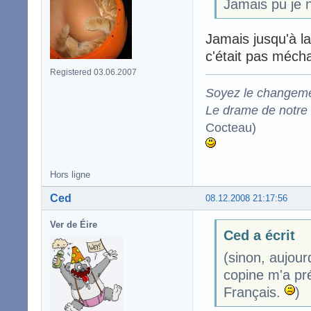
Jamais pu je n
Jamais jusqu'à l
c'était pas méch
Registered 03.06.2007
Soyez le changeme
Le drame de notre t
Cocteau)
Hors ligne
Ced
08.12.2008 21:17:56
Ver de Éire
Ced a écrit
(sinon, aujour
copine m'a pr
Français.
)