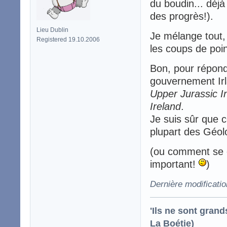
du boudin... déjà 
des progrès!).
Lieu Dublin
Je mélange tout
Registered 19.10.2006
les coups de poi
Bon, pour répond
gouvernement Irl
Upper Jurassic I
Ireland
.
Je suis sûr que c
plupart des Géol
(ou comment se c
important!
)
Dernière modificati
'Ils ne sont gran
La Boétie)