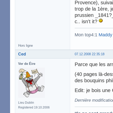
Provence), suiva
trop de la 1ère, 
prussien _1841?_e
c.. isn't it?
Mon top4:1
Maddy
Hors ligne
Ced
07.12.2008 22:35:18
Parce que les a
Ver de Éire
(40 pages là-dess
des bouquins phi
Edit: je bois un
Dernière modificati
Lieu Dublin
Registered 19.10.2006