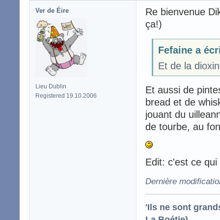
Re bienvenue Dika
Ver de Éire
ça!)
Fefaine a écr
Et de la dioxi
Lieu Dublin
Et aussi de pint
Registered 19.10.2006
bread et de whis
jouant du uillean
de tourbe, au fo
Edit: c'est ce qui
Dernière modificati
'Ils ne sont gran
La Boétie)