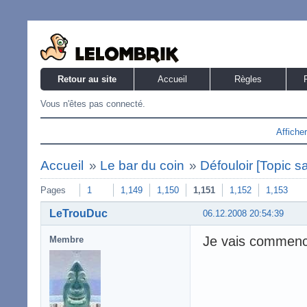
Retour au site
Accueil
Règles
Vous n'êtes pas connecté.
Affiche
Accueil
»
Le bar du coin
»
Défouloir [Topic s
Pages
1
1,149
1,150
1,151
1,152
1,153
LeTrouDuc
06.12.2008 20:54:39
Je vais commence
Membre