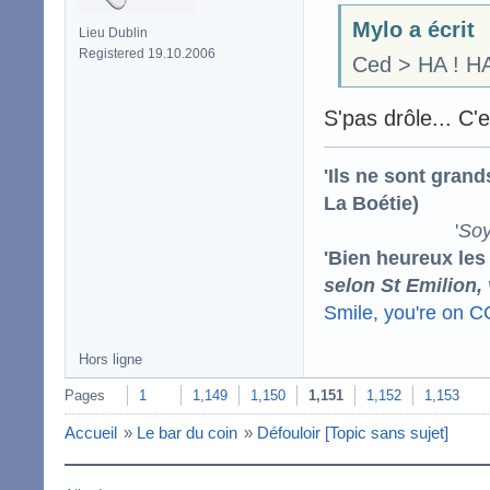
Mylo a écrit
Lieu Dublin
Registered 19.10.2006
Ced > HA ! HA
S'pas drôle... C'
'Ils ne sont gran
La Boétie)
'
Soy
'Bien heureux les
selon St Emilion,
Smile, you're on 
Hors ligne
Pages
1
1,149
1,150
1,151
1,152
1,153
Accueil
»
Le bar du coin
»
Défouloir [Topic sans sujet]