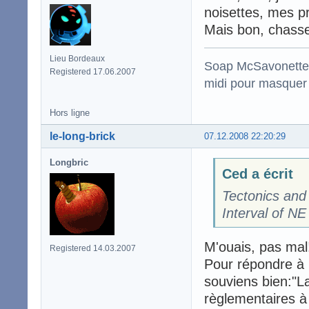
noisettes, mes pro
Mais bon, chasser 
Lieu Bordeaux
Soap McSavonette :
Registered 17.06.2007
midi pour masquer 
Hors ligne
le-long-brick
07.12.2008 22:20:29
Longbric
Ced a écrit
Tectonics and
Interval of NE
M'ouais, pas mal
Registered 14.03.2007
Pour répondre à F
souviens bien:"L
règlementaires à