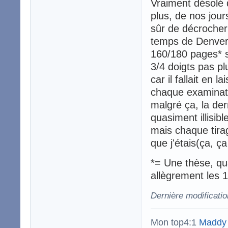
Vraiment désolé 
plus, de nos jour
sûr de décrocher 
temps de Denver
160/180 pages* s
3/4 doigts pas pl
car il fallait en
chaque examinate
malgré ça, la der
quasiment illisib
mais chaque tirag
que j'étais(ça, ç
*= Une thèse, qua
allègrement les 
Dernière modificatio
Mon top4:1
Maddy