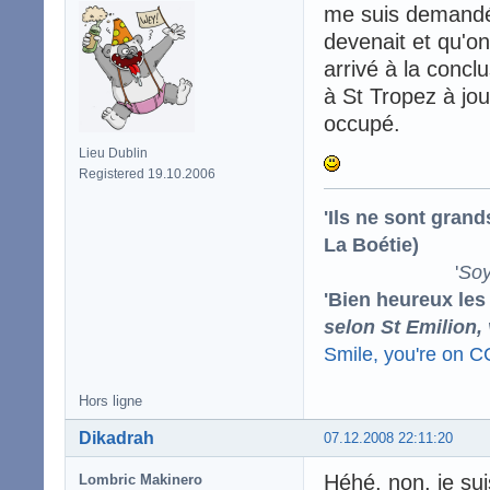
me suis demandé 
devenait et qu'on
arrivé à la concl
à St Tropez à jou
occupé.
Lieu Dublin
Registered 19.10.2006
'Ils ne sont gran
La Boétie)
'
Soy
'Bien heureux les
selon St Emilion,
Smile, you're on 
Hors ligne
Dikadrah
07.12.2008 22:11:20
Héhé, non, je su
Lombric Makinero