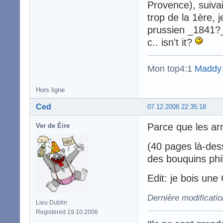
Provence), suiva
trop de la 1ère, 
prussien _1841?_e
c.. isn't it?
Mon top4:1
Maddy
Hors ligne
Ced
07.12.2008 22:35:18
Parce que les a
Ver de Éire
(40 pages là-dess
des bouquins phi
Edit: je bois un
Dernière modificati
Lieu Dublin
Registered 19.10.2006