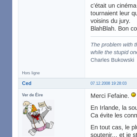
c'était un cinéma
tournaient leur 
voisins du jury.
BlahBlah. Bon cou
The problem with the
while the stupid on
Charles Bukowski
Hors ligne
Ced
07.12.2008 19:28:03
Merci Fefaine.
Ver de Éire
En Irlande, la so
Ca évite les con
En tout cas, le pl
soutenir... et je