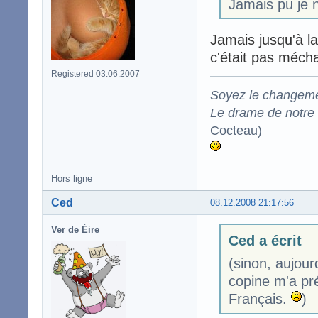
Jamais pu je n
Jamais jusqu'à l
c'était pas méch
Registered 03.06.2007
Soyez le changeme
Le drame de notre t
Cocteau)
Hors ligne
Ced
08.12.2008 21:17:56
Ver de Éire
Ced a écrit
(sinon, aujour
copine m'a pr
Français.
)