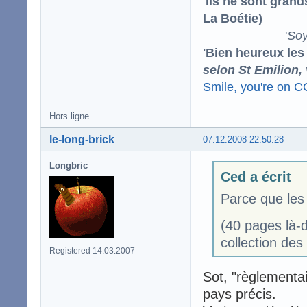
'Ils ne sont gran
La Boétie)
'
Soy
'Bien heureux les
selon St Emilion,
Smile, you're on 
Hors ligne
le-long-brick
07.12.2008 22:50:28
Longbric
Ced a écrit
Parce que les
(40 pages là-d
collection de
Registered 14.03.2007
Sot, "règlementair
pays précis.