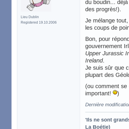
du boudin... déjà 
des progrès!).
Lieu Dublin
Je mélange tout
Registered 19.10.2006
les coups de poi
Bon, pour répond
gouvernement Irl
Upper Jurassic I
Ireland
.
Je suis sûr que c
plupart des Géol
(ou comment se c
important!
)
Dernière modificati
'Ils ne sont gran
La Boétie)