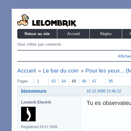
Retour au site
Accueil
Règles
Vous n'êtes pas connecté.
Affiche
Accueil
»
Le bar du coin
»
Pour les yeux... 
Pages
1
63
64
65
66
67
95
bizounours
10.12.2008 13:46:12
Tu es observateu
Lombrik Electrik
Registered 29.07.2006