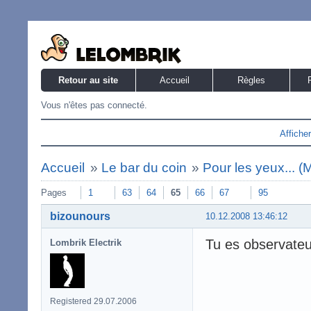
Retour au site
Accueil
Règles
Vous n'êtes pas connecté.
Affiche
Accueil
»
Le bar du coin
»
Pour les yeux... 
Pages
1
63
64
65
66
67
95
bizounours
10.12.2008 13:46:12
Tu es observateu
Lombrik Electrik
Registered 29.07.2006