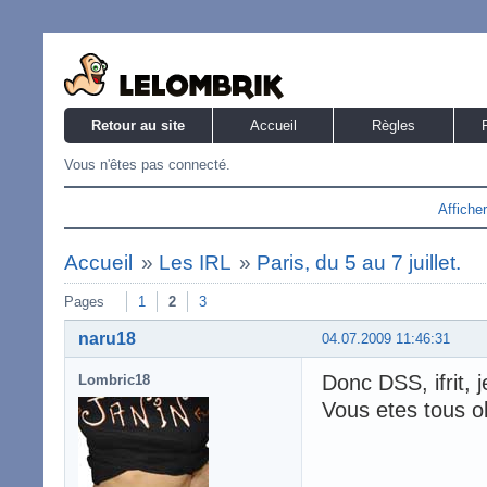
Retour au site
Accueil
Règles
Vous n'êtes pas connecté.
Affiche
Accueil
»
Les IRL
»
Paris, du 5 au 7 juillet.
Pages
1
2
3
naru18
04.07.2009 11:46:31
Donc DSS, ifrit, 
Lombric18
Vous etes tous o