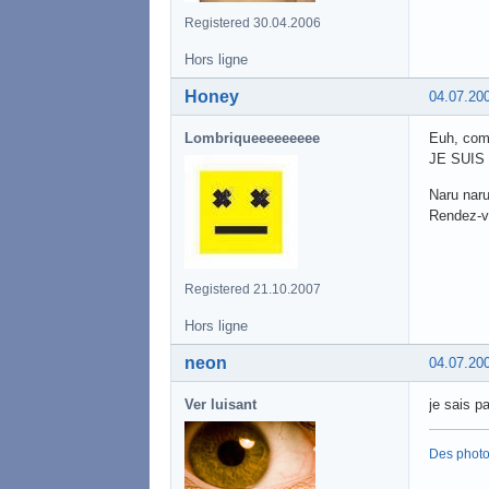
Registered 30.04.2006
Hors ligne
Honey
04.07.20
Lombriqueeeeeeeee
Euh, comm
JE SUIS
Naru naru,
Rendez-v
Registered 21.10.2007
Hors ligne
neon
04.07.20
Ver luisant
je sais pa
Des phot