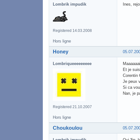
Lombrik impudik
Ines, rej
Registered 14.03.2008
Hors ligne
Honey
05.07.20
Lombriqueeeeeeeee
Maaaaaais
Et je sui
Corentin 
Je peux v
Si ca vou
Nan, je p
Registered 21.10.2007
Hors ligne
Choukoulou
05.07.20
Lombrik impudik
Oui 'fin,