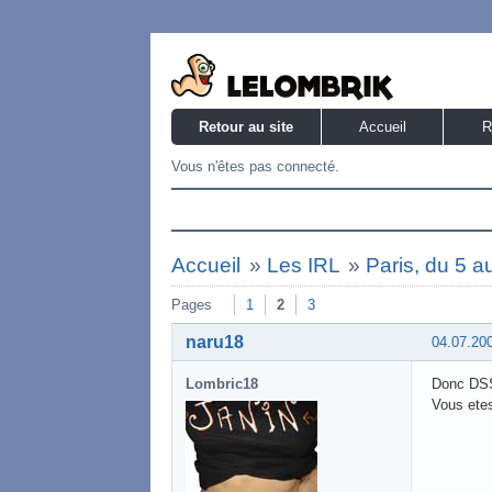
Retour au site
Accueil
R
Vous n'êtes pas connecté.
Accueil
»
Les IRL
»
Paris, du 5 au 
Pages
1
2
3
naru18
04.07.20
Lombric18
Donc DSS,
Vous etes