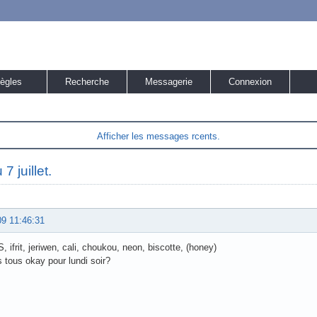
ègles
Recherche
Messagerie
Connexion
Afficher les messages rcents.
7 juillet.
09 11:46:31
 ifrit, jeriwen, cali, choukou, neon, biscotte, (honey)
 tous okay pour lundi soir?