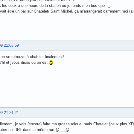
s les deux à une heure de la station où je rends mon bus quoi ._.
vait être un bar sur Chatelet/ Saint Michel, ça m'arrangerait carrément moi (ai
09 21:06:59
on se retrouve à chatelet finalement!
'fil et jvous dirais où on est
09 21:21:21
lement, je vais (encore) faire ma grosse reloue, mais Chatelet j'peux plus XD
toutes nos IRL dans la même rue @___@