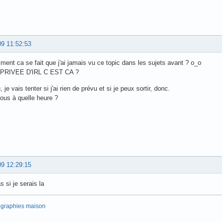
09 11:52:53
ent ca se fait que j'ai jamais vu ce topic dans les sujets avant ? o_o
 PRIVEE D'IRL C EST CA ?
 je vais tenter si j'ai rien de prévu et si je peux sortir, donc.
ous à quelle heure ?
09 12:29:15
s si je serais la
ographies maison