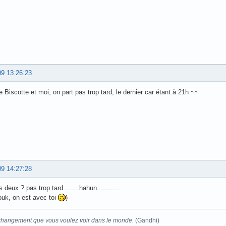
09 13:26:23
e Biscotte et moi, on part pas trop tard, le dernier car étant à 21h ~~
09 14:27:28
 deux ? pas trop tard........hahun...........
ouk, on est avec toi
)
changement que vous voulez voir dans le monde.
(Gandhi)