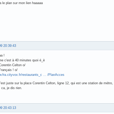
a le plan sur mon lien haaaaa
09 20:39:43
a !
e c'est à 40 minutes quoi é_è
orentin Celton o/
rançais ! o/
w.fra.cityvox.fr/restaurants_c … /PlanAcces
st juste sur la place Corentin Celton, ligne 12, qui est une station de métro,
 ca, je dis rien.
09 20:43:13