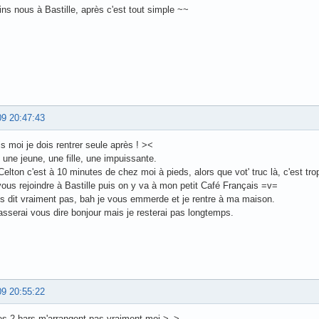
oins nous à Bastille, après c'est tout simple ~~
09 20:47:43
 moi je dois rentrer seule après ! ><
s une jeune, une fille, une impuissante.
Celton c'est à 10 minutes de chez moi à pieds, alors que vot' truc là, c'est trop
ous rejoindre à Bastille puis on y va à mon petit Café Français =v=
s dit vraiment pas, bah je vous emmerde et je rentre à ma maison.
asserai vous dire bonjour mais je resterai pas longtemps.
09 20:55:22
 les 2 bars m'arrangent pas vraiment moi >_>