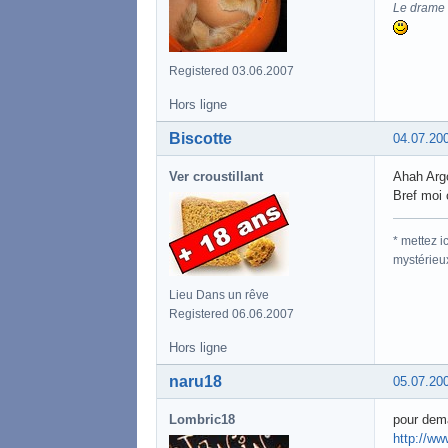
Le drame d
Registered 03.06.2007
Hors ligne
Biscotte
04.07.20
Ver croustillant
Ahah Argo
Bref moi c
* mettez 
mystérieu
Lieu Dans un rêve
Registered 06.06.2007
Hors ligne
naru18
05.07.20
Lombric18
pour dema
http://ww