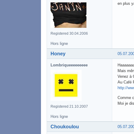
en plus y
Registered 30.04.2006
Hors ligne
Honey
05.07.20
Lombriqueeeeeeeee
Haaaaaaa
Mais mêm
Venez à C
Au Café F
http://ww
Comme c'e
Moi je dis
Registered 21.10.2007
Hors ligne
Choukoulou
05.07.20