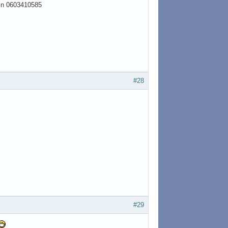
ain 0603410585
#28
#29