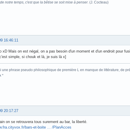
e notre temps, c'est que la bêtise se soit mise à penser.
(J. Cocteau)
09 16:46:11
 xD Mais on est négal, on a pas besoin d'un moment et d'un endroit pour fus
'est simple, si chouk et là, je suis là x]
ici une phrase pseudo philosophique de première L en manque de littérature, de p
x *
09 20:17:27
in on se retrouvera tous surement au bar, la liberté.
w.fra.cityvox.fr/bars-et-boite … /PlanAcces