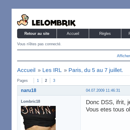
Retour au site
Accueil
Règles
Vous n'êtes pas connecté.
Affiche
Accueil
»
Les IRL
»
Paris, du 5 au 7 juillet.
Pages
1
2
3
naru18
04.07.2009 11:46:31
Donc DSS, ifrit, 
Lombric18
Vous etes tous o