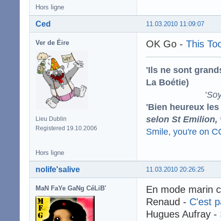
Hors ligne
Ced
11.03.2010 11:09:07
OK Go -
This To
Ver de Éire
'Ils ne sont gran
La Boétie)
'
Soy
'Bien heureux les
selon St Emilion,
Lieu Dublin
Registered 19.10.2006
Smile, you're on 
Hors ligne
nolife'salive
11.03.2010 20:26:25
En mode marin c
MaN FaYe GaNg CéLiB'
Renaud -
C'est 
Hugues Aufray -