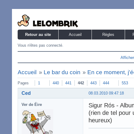
Retour au site
Accueil
Règles
Vous n'êtes pas connecté.
Affiche
Accueil
»
Le bar du coin
»
En ce moment, j'éc
Pages
1
440
441
442
443
444
553
Ced
08.03.2010 09:47:18
Sigur Rós - Album
Ver de Éire
(rien de tel pour
heureux)