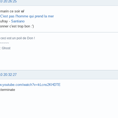
10 20:26:25
marin ce soir
o/
-
C'est pas l'homme qui prend la mer
ufray -
Santiano
nner c'est trop bon :')
ceci est un poil de Don !
~~~~~
: Ghost
10 20:32:27
ww.youtube.com/watch?v=kLcns2KHDTE
xterminate