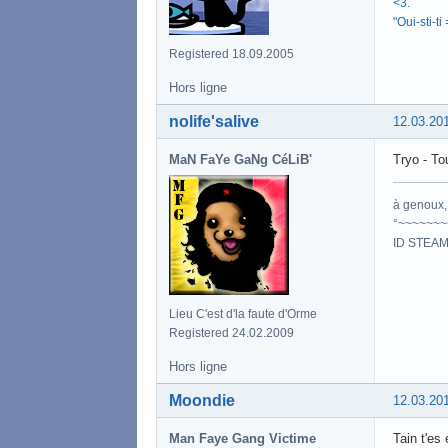
<3.
"Oui-sti-ti
Registered 18.09.2005
Hors ligne
nolife'salive
12.03.20
MaN FaYe GaNg CéLiB'
Tryo - To
à genoux, 
°~~~~~~~
ID STEAM
Lieu C'est d'la faute d'Orme
Registered 24.02.2009
Hors ligne
Moondie
12.03.20
Man Faye Gang Victime
Tain t'es 