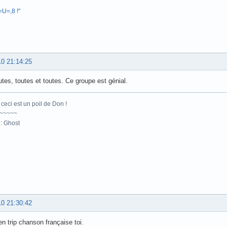
 =U=,8 !"
10 21:14:25
utes, toutes et toutes. Ce groupe est génial.
ceci est un poil de Don !
~~~~~
: Ghost
10 21:30:42
en trip chanson française toi.