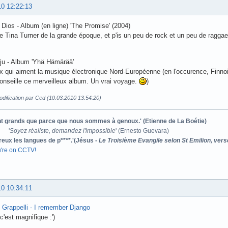
10 12:22:13
Dios - Album (en ligne) 'The Promise' (2004)
e Tina Turner de la grande époque, et p'is un peu de rock et un peu de ragg
ju - Album 'Yhä Hämärää'
x qui aiment la musique électronique Nord-Européenne (en l'occurence, Finnoi
conseille ce merveilleux album. Un vrai voyage.
)
dification par Ced (10.03.2010 13:54:20)
ont grands que parce que nous sommes à genoux.' (Etienne de La Boétie)
'
Soyez réaliste, demandez l'impossible
' (Ernesto Guevara)
reux les langues de p****.'(Jésus -
Le Troisième Evangile selon St Emilion, vers
u're on CCTV!
10 10:34:11
Grappelli - I remember Django
c'est magnifique :')