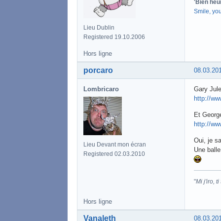
'Bien heu
Smile, yo
Lieu Dublin
Registered 19.10.2006
Hors ligne
porcaro
08.03.20
Lombricaro
Gary Jule
http://w
Et Georg
http://w
Oui, je s
Lieu Devant mon écran
Une balle
Registered 02.03.2010
"
Mi j'iro, t
Hors ligne
Vanaleth
08.03.20