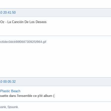
10 20:41:50
Oz - La Canción De Los Deseos
10 00:05:32
-
Plastic Beach
ouette dans l'ensemble ce p'tit album (:
uank, Spuunk.