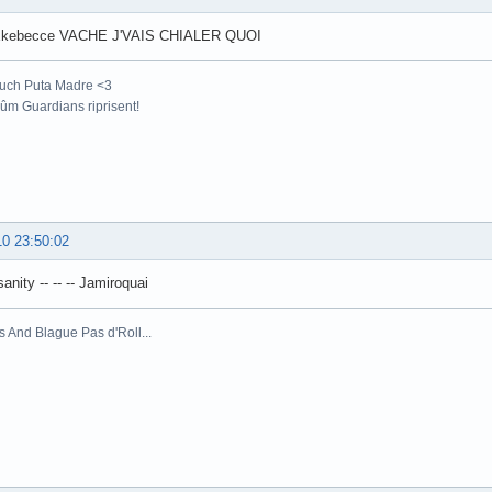
-Ekebecce VACHE J'VAIS CHIALER QUOI
uch Puta Madre <3
m Guardians riprisent!
10 23:50:02
sanity -- -- -- Jamiroquai
s And Blague Pas d'Roll...