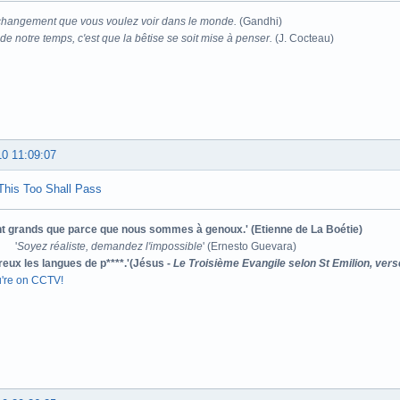
changement que vous voulez voir dans le monde.
(Gandhi)
e notre temps, c'est que la bêtise se soit mise à penser.
(J. Cocteau)
10 11:09:07
This Too Shall Pass
ont grands que parce que nous sommes à genoux.' (Etienne de La Boétie)
'
Soyez réaliste, demandez l'impossible
' (Ernesto Guevara)
reux les langues de p****.'(Jésus -
Le Troisième Evangile selon St Emilion, vers
u're on CCTV!