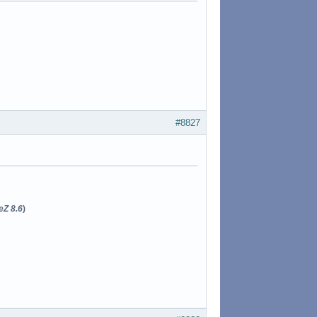
#8827
eZ 8.6
)