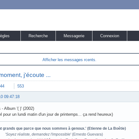
ègles
Recherche
Messagerie
Connexion
Afficher les messages rcents.
moment, j'écoute ...
44
553
10 09:47:18
- Album '( )' (2002)
tel pour un lundi matin d'un jour de printemps... ça rend heureux)
ont grands que parce que nous sommes à genoux.' (Etienne de La Boétie)
'
Soyez réaliste, demandez l'impossible
' (Ernesto Guevara)