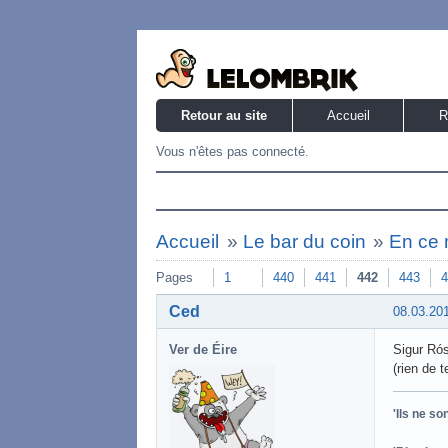
Retour au site
Accueil
R
Vous n'êtes pas connecté.
Accueil
»
Le bar du coin
»
En ce 
Pages
1
440
441
442
443
4
Ced
08.03.20
Ver de Éire
Sigur Rós 
(rien de 
'Ils ne s