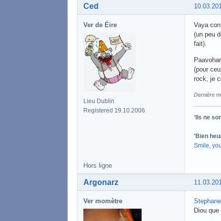
Ced
10.03.20
Ver de Éire
Vaya con 
(un peu d
fait).
Paavohar
(pour ceu
rock, je 
Dernière mo
Lieu Dublin
Registered 19.10.2006
'Ils ne s
'Bien heu
Smile, yo
Hors ligne
Argonarz
11.03.20
Ver momètre
Stephane 
Diou que 