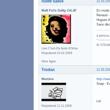
nolife'salive
11.03.20
MaN FaYe GaNg CéLiB'
En mode 
Renaud 
Hugues A
Sans déco
à genoux, 
°~~~~~~~
ID STEAM
Lieu C'est d'la faute d'Orme
Registered 24.02.2009
Hors ligne
Trodan
11.03.20
Membre
http://w
Snap - E
Lol.
Registered 11.11.2008