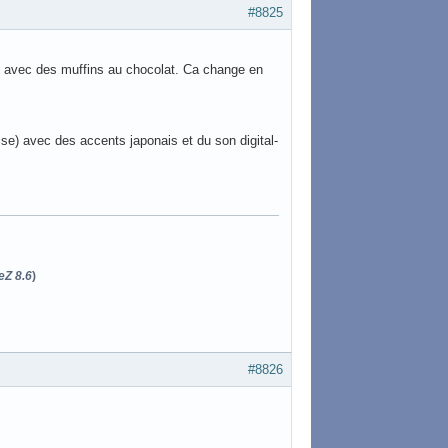
#8825
ae avec des muffins au chocolat. Ca change en
se) avec des accents japonais et du son digital-
eZ 8.6
)
#8826