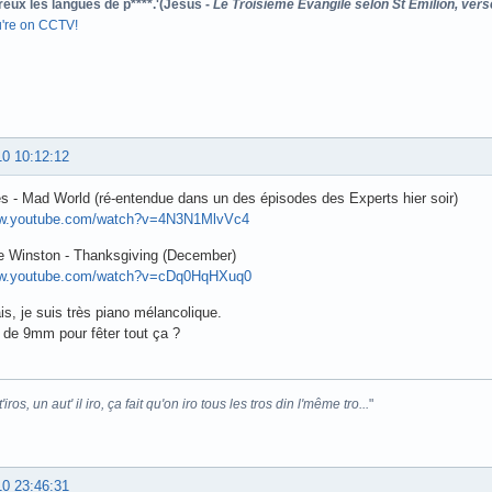
reux les langues de p****.'(Jésus -
Le Troisième Evangile selon St Emilion, vers
u're on CCTV!
10 10:12:12
s - Mad World (ré-entendue dans un des épisodes des Experts hier soir)
ww.youtube.com/watch?v=4N3N1MlvVc4
e Winston - Thanksgiving (December)
ww.youtube.com/watch?v=cDq0HqHXuq0
ais, je suis très piano mélancolique.
 de 9mm pour fêter tout ça ?
i t'iros, un aut' il iro, ça fait qu'on iro tous les tros din l'même tro...
"
10 23:46:31