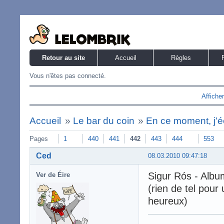
Retour au site
Accueil
Règles
Vous n'êtes pas connecté.
Affiche
Accueil
»
Le bar du coin
»
En ce moment, j'éc
Pages
1
440
441
442
443
444
553
Ced
08.03.2010 09:47:18
Sigur Rós - Album
Ver de Éire
(rien de tel pour
heureux)