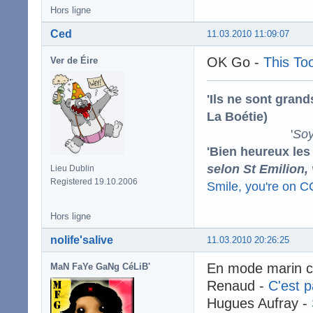
Hors ligne
Ced
11.03.2010 11:09:07
OK Go -
This To
Ver de Éire
'Ils ne sont gran
La Boétie)
'
Soy
'Bien heureux les
selon St Emilion,
Lieu Dublin
Registered 19.10.2006
Smile, you're on 
Hors ligne
nolife'salive
11.03.2010 20:26:25
En mode marin c
MaN FaYe GaNg CéLiB'
Renaud -
C'est 
Hugues Aufray -