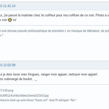
10 11:41:14
ui, j'ai passé la matinée chez le coiffeur pour ma coiffure de ce soir. Photo à v
e soir
\o/
ici une phrase pseudo philosophique de première L en manque de littérature, de p
x *
10 12:02:09
ui je dois laver mes fringues, ranger mon appart, nettoyer mon appart'.
ns submergé de boulot. ._.
francis look up and shout "Save us!". And I'll whisper "No."