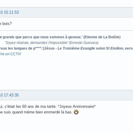
10 15:11:53
e bois?
ont grands que parce que nous sommes à genoux.' (Etienne de La Boétie)
'
Soyez réaliste, demandez l'impossible
' (Ernesto Guevara)
reux les langues de p****.'(Jésus -
Le Troisième Evangile selon St Emilion, vers
u're on CCTV!
10 17:43:35
ui, c'était les 60 ans de ma tante. *Joyeux Anniversaire*
me suis quand même bien emmerdé là bas.