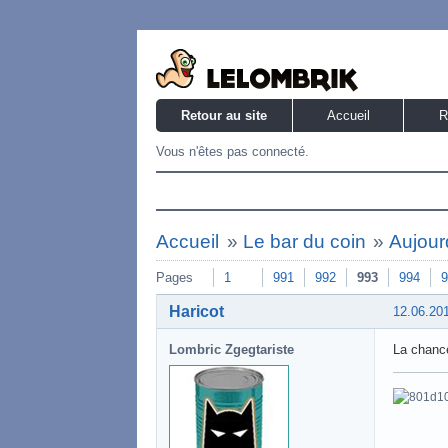
Retour au site
Accueil
R
Vous n'êtes pas connecté.
Accueil
»
Le bar du coin
»
Aujourd
Pages
1
991
992
993
994
9
Haricot
12.06.20
Lombric Zgegtariste
La chance