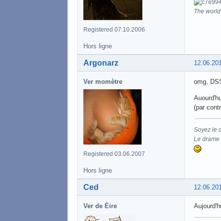
The world 
Registered 07.10.2006
Hors ligne
Argonarz
12.06.20
Ver momètre
omg, DSS 
Auourd'hu
(par cont
Soyez le 
Le drame d
Registered 03.06.2007
Hors ligne
Ced
12.06.20
Ver de Éire
Aujourd'h