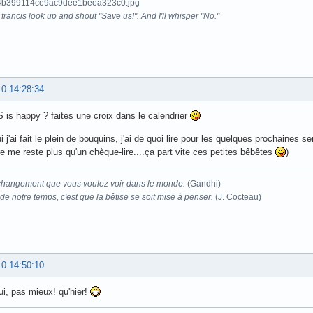
francis look up and shout "Save us!". And I'll whisper "No."
10 14:28:34
is happy ? faites une croix dans le calendrier
i j'ai fait le plein de bouquins, j'ai de quoi lire pour les quelques prochaines 
re me reste plus qu'un chèque-lire....ça part vite ces petites bêbêtes
)
changement que vous voulez voir dans le monde.
(Gandhi)
e notre temps, c'est que la bêtise se soit mise à penser.
(J. Cocteau)
10 14:50:10
ui, pas mieux! qu'hier!