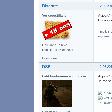
Biscotte
12.06.20
Ver croustillant
Aujourd'h
Et gala c
* mettez 
mystérieu
Lieu Dans un rêve
Registered 06.06.2007
Hors ligne
DSS
12.06.20
Petit bonhomme en mousse
Aujourd'h
Je me se
The world 