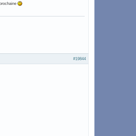
 prochaine
#19844