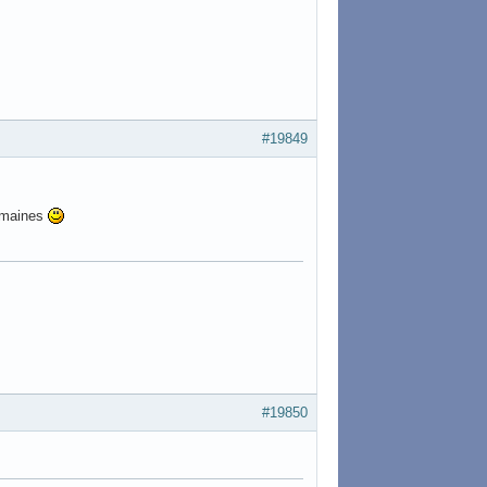
#19849
semaines
#19850