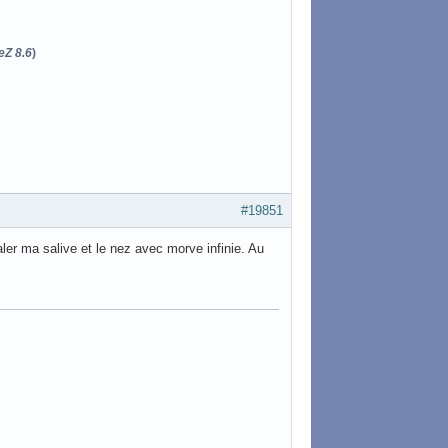
eZ 8.6
)
#19851
aler ma salive et le nez avec morve infinie. Au