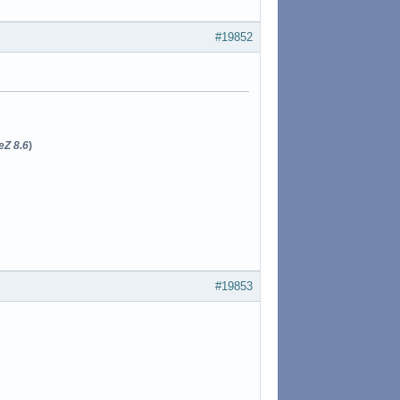
#19852
eZ 8.6
)
#19853