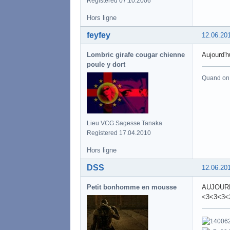
Registered 07.10.2006
Hors ligne
feyfey
12.06.20
Lombric girafe cougar chienne
Aujourd'h
poule y dort
Quand on a
Lieu VCG Sagesse Tanaka
Registered 17.04.2010
Hors ligne
DSS
12.06.20
Petit bonhomme en mousse
AUJOURD
<3<3<3<