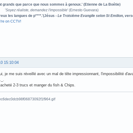
ont grands que parce que nous sommes à genoux.' (Etienne de La Boétie)
'
Soyez réaliste, demandez l'impossible
' (Ernesto Guevara)
reux les langues de p****.'(Jésus -
Le Troisième Evangile selon St Emilion, vers
u're on CCTV!
10 15:10:04
ui, je me suis réveillé avec un mal de tête impressionnant, l'impossibilité d'av
._.
i acheté 2-3 trucs et manger du fish & Chips.