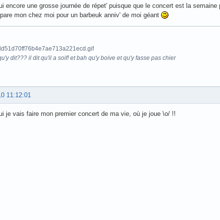
ui encore une grosse journée de répet' puisque que le concert est la semaine
épare mon chez moi pour un barbeuk anniv' de moi géant
u'y dit??? il dit qu'il a soif! et bah qu'y boive et qu'y fasse pas chier
10 11:12:01
ui je vais faire mon premier concert de ma vie, où je joue \o/ !!