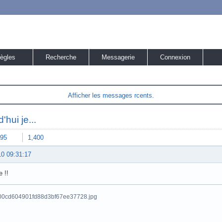
ègles
Recherche
Messagerie
Connexion
Afficher les messages rcents.
'hui je...
95
1,400
10 09:31:17
 !!