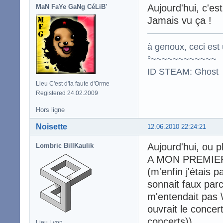
Aujourd'hui, c'es
MaN FaYe GaNg CéLiB'
Jamais vu ça !
à genoux, ceci est 
°~~~~~~~~~~~~
ID STEAM: Ghost
Lieu C'est d'la faute d'Orme
Registered 24.02.2009
Hors ligne
Noisette
12.06.2010 22:24:21
Aujourd'hui, ou p
Lombric BillKaulik
A MON PREMIE
(m'enfin j'étais 
sonnait faux parc
m'entendait pas 
ouvrait le concer
concerts))
Lieu Lyon