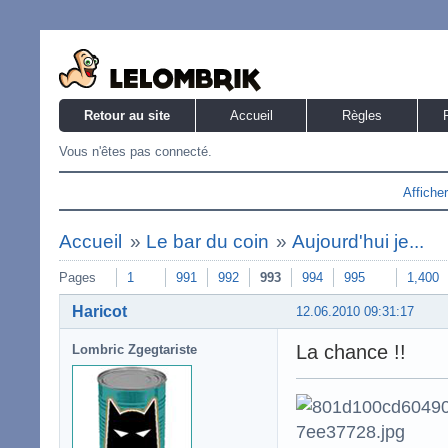
Retour au site
Accueil
Règles
Vous n'êtes pas connecté.
Affiche
Accueil
»
Le bar du coin
»
Aujourd'hui je...
Pages
1
991
992
993
994
995
1,400
Haricot
12.06.2010 09:31:17
La chance !!
Lombric Zgegtariste