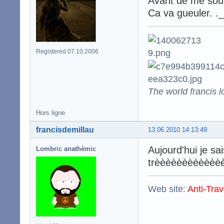
Avant de me souve
Ca va gueuler. ._
Registered 07.10.2006
The world francis l
Hors ligne
francisdemillau
13.06.2010 14:13:49
Aujourd'hui je sai
Lombric anathèmic
trèèèèèèèèèèèèèè
Web site:
Anti-Trav