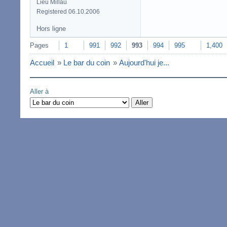
Lieu Millau
Registered 06.10.2006
Hors ligne
Pages
1
991
992
993
994
995
1,400
Accueil
»
Le bar du coin
»
Aujourd'hui je...
Aller à