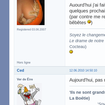
Auourd'hui j'ai fa
quelques procha
(par contre me re
bêbêtes
)
Registered 03.06.2007
Soyez le changeme
Le drame de notre t
Cocteau)
Hors ligne
Ced
12.06.2010 14:50:10
Aujourd'hui, pas 
Ver de Éire
'Ils ne sont gran
La Boétie)
'
Soy