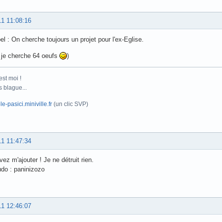
11 11:08:16
pel : On cherche toujours un projet pour l'ex-Eglise.
 je cherche 64 oeufs
)
est moi !
 blague...
le-pasici.miniville.fr
(un clic SVP)
11 11:47:34
ez m'ajouter ! Je ne détruit rien.
do : paninizozo
11 12:46:07