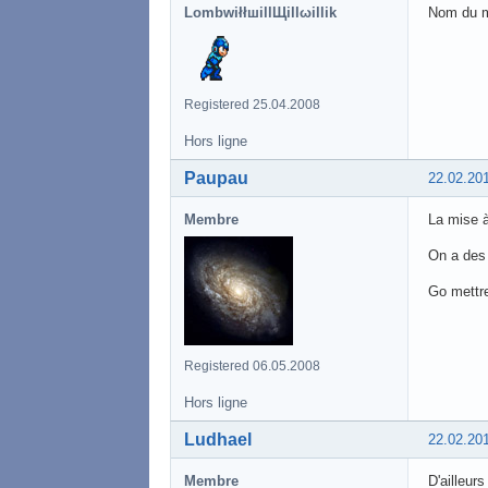
LombwiłłшillЩillωillik
Nom du mé
Registered 25.04.2008
Hors ligne
Paupau
22.02.20
Membre
La mise à
On a des 
Go mettre
Registered 06.05.2008
Hors ligne
Ludhael
22.02.20
Membre
D'ailleur