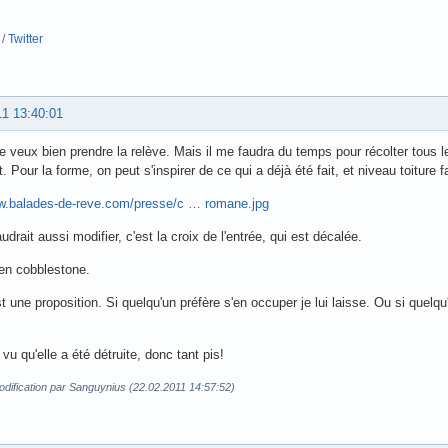
/
Twitter
11 13:40:01
 je veux bien prendre la relève. Mais il me faudra du temps pour récolter tous 
. Pour la forme, on peut s'inspirer de ce qui a déjà été fait, et niveau toiture f
ww.balades-de-reve.com/presse/c … romane.jpg
audrait aussi modifier, c'est la croix de l'entrée, qui est décalée.
t en cobblestone.
st une proposition. Si quelqu'un préfère s'en occuper je lui laisse. Ou si quelq
i vu qu'elle a été détruite, donc tant pis!
dification par Sanguynius (22.02.2011 14:57:52)