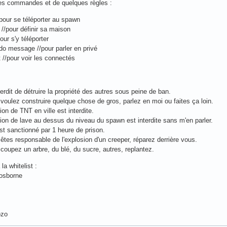
es commandes et de quelques règles :
pour se téléporter au spawn
//pour définir sa maison
our s'y téléporter
udo message //pour parler en privé
t //pour voir les connectés
nterdit de détruire la propriété des autres sous peine de ban.
 voulez construire quelque chose de gros, parlez en moi ou faites ça loin.
ation de TNT en ville est interdite.
sation de lave au dessus du niveau du spawn est interdite sans m'en parler.
est sanctionné par 1 heure de prison.
 êtes responsable de l'explosion d'un creeper, réparez derrière vous.
 coupez un arbre, du blé, du sucre, autres, replantez.
la whitelist :
sosborne
ozo