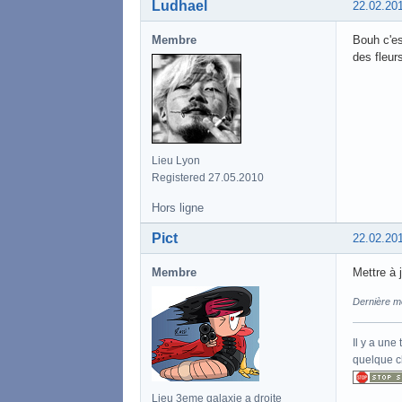
Ludhael
22.02.20
Membre
Bouh c'es
des fleur
Lieu Lyon
Registered 27.05.2010
Hors ligne
Pict
22.02.20
Membre
Mettre à 
Dernière m
Il y a une
quelque ch
Lieu 3eme galaxie a droite