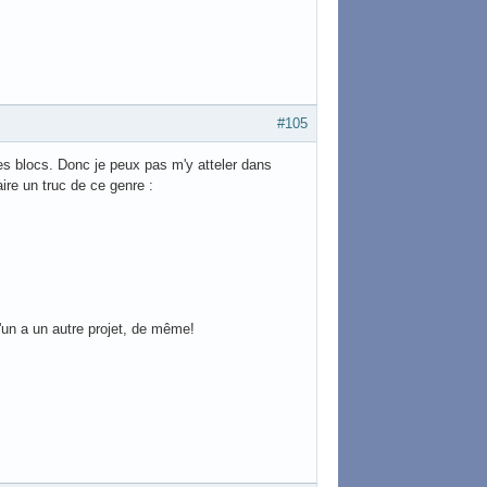
#105
les blocs. Donc je peux pas m'y atteler dans
aire un truc de ce genre :
u'un a un autre projet, de même!