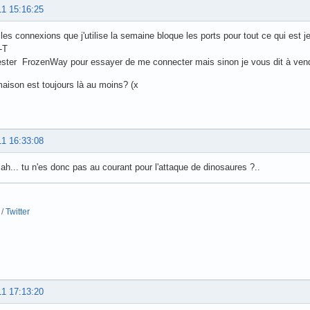
11 15:16:25
es connexions que j'utilise la semaine bloque les ports pour tout ce qui est j
-T
ester FrozenWay pour essayer de me connecter mais sinon je vous dit à vend
ison est toujours là au moins? (x
11 16:33:08
 ah... tu n'es donc pas au courant pour l'attaque de dinosaures ?..
/
Twitter
11 17:13:20