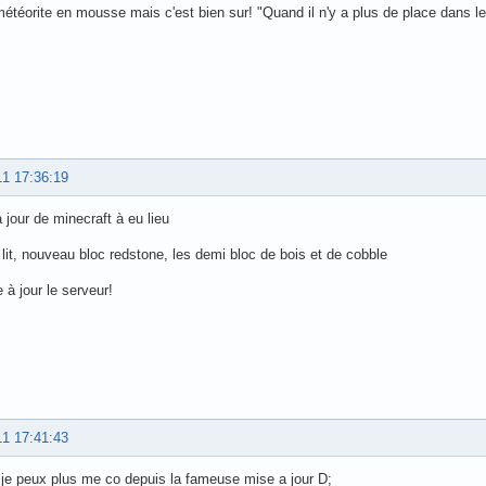
téorite en mousse mais c'est bien sur! "Quand il n'y a plus de place dans le 
11 17:36:19
 jour de minecraft à eu lieu
lit, nouveau bloc redstone, les demi bloc de bois et de cobble
 à jour le serveur!
11 17:41:43
s je peux plus me co depuis la fameuse mise a jour D;