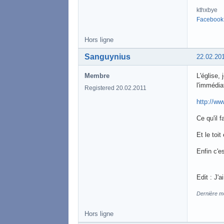
kthxbye
Facebook
Hors ligne
Sanguynius
22.02.20
Membre
L'église,
l'immédiat
Registered 20.02.2011
http://w
Ce qu'il f
Et le toi
Enfin c'e
Edit : J'a
Dernière mo
Hors ligne