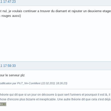
11 17:47:23
t nul, je voulais continuer a trouver du diamant et rajouter un deuxieme eta
s rouges aussi)
11 17:59:33
jour le serveur plz
odification par P!cT_N¤-ComMent (22.02.2011 18:26:23)
 théorie qui dit que si un jour on découvre à quoi sert l'univers et pourquoi il est là
ose d'encore plus bizarre et inexplicable. Une autre théorie dit que cela s'est déjà