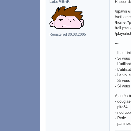
LeLoMBriK
Rappel d
/spawn //
/sethome 
/home //p
/tell pse
/playerlis
Registered 30.03.2005
---
- Il est i
- Si vous
- L'utilis
- L'utili
- Le vol 
- Si vous
- Si vous
Ajoutés à 
- dougla
- pitc34
- nodruob
- Retlz
- paniniz