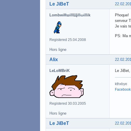
Le JiBeT
22.02.20
LombwiłłшillЩillωillik
Phoque! l
serveur T
Je vais t
PS: Ma ma
Registered 25.04.2008
Hors ligne
Alix
22.02.20
LeLoMBriK
Le JiBet,
kthxbye
Facebook
Registered 30.03.2005
Hors ligne
Le JiBeT
22.02.20