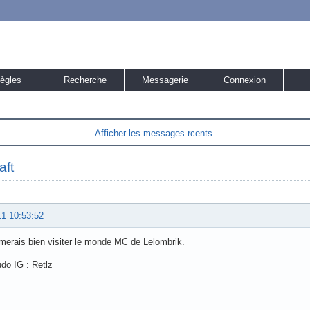
ègles
Recherche
Messagerie
Connexion
Afficher les messages rcents.
aft
11 10:53:52
aimerais bien visiter le monde MC de Lelombrik.
do IG : Retlz