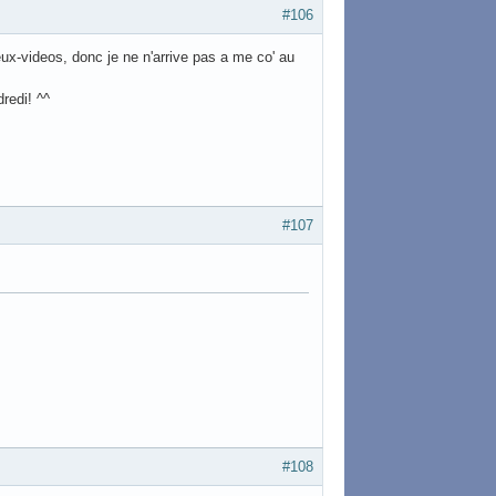
#106
eux-videos, donc je ne n'arrive pas a me co' au
redi! ^^
#107
#108