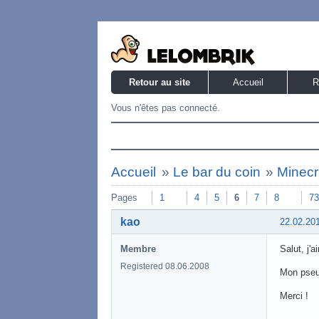
Retour au site
Accueil
R
Vous n'êtes pas connecté.
Accueil
»
Le bar du coin
»
Minecr
Pages
1
4
5
6
7
8
73
kao
22.02.20
Membre
Salut, j'
Registered 08.06.2008
Mon pseu
Merci !