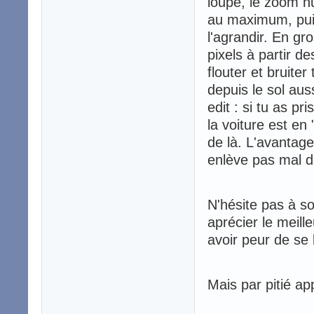
loupe, le zoom n
au maximum, puis 
l'agrandir. En gr
pixels à partir d
flouter et bruite
depuis le sol auss
edit : si tu as p
la voiture est en "
de là. L'avantage
enlève pas mal de
N'hésite pas à sor
aprécier le meill
avoir peur de se 
Mais par pitié a