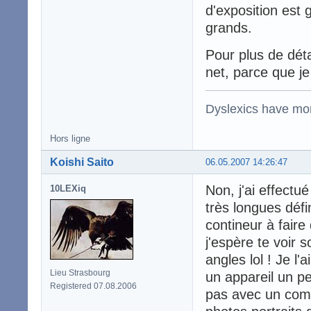
d'exposition est 
grands.
Pour plus de détail
net, parce que je
Dyslexics have mo
Hors ligne
Koishi Saito
06.05.2007 14:26:47
Non, j'ai effectu
10LEXiq
très longues défin
contineur à fair
j'espère te voir 
angles lol ! Je l
Lieu Strasbourg
un appareil un p
Registered 07.08.2006
pas avec un compa