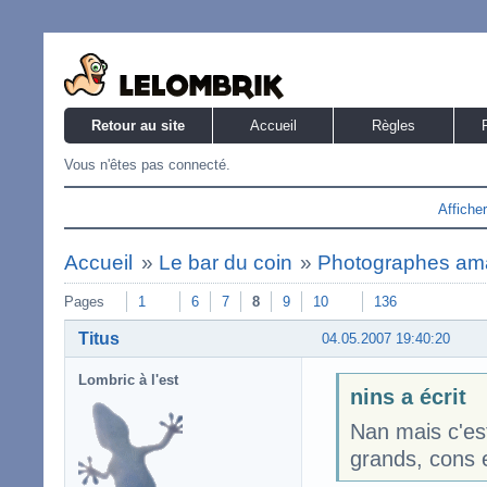
Retour au site
Accueil
Règles
Vous n'êtes pas connecté.
Affiche
Accueil
»
Le bar du coin
»
Photographes am
Pages
1
6
7
8
9
10
136
Titus
04.05.2007 19:40:20
Lombric à l'est
nins a écrit
Nan mais c'es
grands, cons e