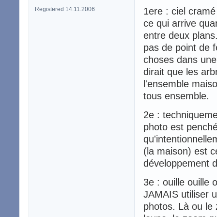
Registered 14.11.2006
1ere : ciel cramé
ce qui arrive qua
entre deux plans. 
pas de point de fo
choses dans une p
dirait que les arb
l'ensemble maison
tous ensemble.
2e : techniqueme
photo est penché
qu'intentionnell
(la maison) est c
développement de
3e : ouille ouill
JAMAIS utiliser 
photos. Là ou le