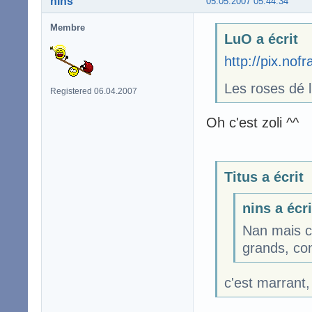
nins
05.05.2007 05:44:34
Membre
LuO a écrit
http://pix.no
Les roses dé
Registered 06.04.2007
Oh c'est zoli ^^
Titus a écrit
nins a écri
Nan mais c
grands, con
c'est marrant