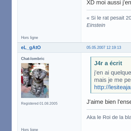
XD moi aussi j'e
« Si le rat pesait 
Einstein
Hors ligne
eL_gAtO
05.05.2007 12:19:13
Chat-lombric
J4r a écrit
j'en ai quelqu
mais je me per
http://lesiteaj
J'aime bien l'ens
Registered 01.08.2005
Aka le Roi de la bl
Hors ligne