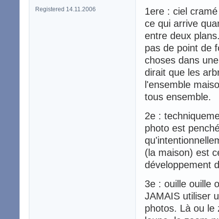
Registered 14.11.2006
1ere : ciel cramé
ce qui arrive qua
entre deux plans. 
pas de point de fo
choses dans une p
dirait que les arb
l'ensemble maison
tous ensemble.
2e : techniqueme
photo est penché
qu'intentionnell
(la maison) est c
développement de
3e : ouille ouill
JAMAIS utiliser 
photos. Là ou le