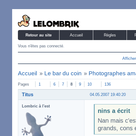
Retour au site
Accueil
Règles
Vous n'êtes pas connecté.
Affiche
Accueil
»
Le bar du coin
»
Photographes am
Pages
1
6
7
8
9
10
136
Titus
04.05.2007 19:40:20
Lombric à l'est
nins a écrit
Nan mais c'es
grands, cons e