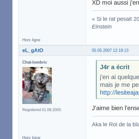
XD moi aussi j'e
« Si le rat pesait 
Einstein
Hors ligne
eL_gAtO
05.05.2007 12:19:13
Chat-lombric
J4r a écrit
j'en ai quelqu
mais je me per
http://lesiteaj
J'aime bien l'ens
Registered 01.08.2005
Aka le Roi de la bl
Hors ligne