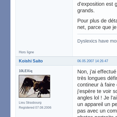
d'exposition est 
grands.
Pour plus de détail
net, parce que je
Dyslexics have mo
Hors ligne
Koishi Saito
06.05.2007 14:26:47
Non, j'ai effectu
10LEXiq
très longues défin
contineur à fair
j'espère te voir 
angles lol ! Je l
Lieu Strasbourg
un appareil un p
Registered 07.08.2006
pas avec un compa