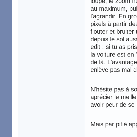
loupe, le zoom n
au maximum, puis 
l'agrandir. En gr
pixels à partir d
flouter et bruite
depuis le sol auss
edit : si tu as p
la voiture est en "
de là. L'avantage
enlève pas mal de
N'hésite pas à sor
aprécier le meill
avoir peur de se 
Mais par pitié a