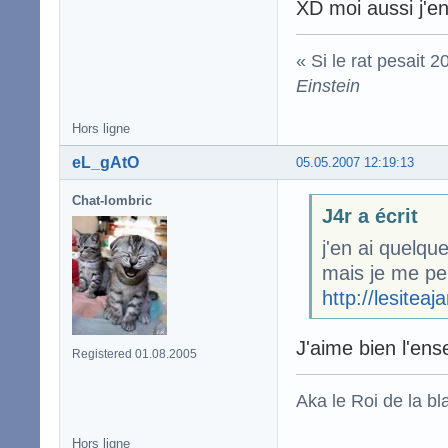
XD moi aussi j'e
« Si le rat pesait 
Einstein
Hors ligne
eL_gAtO
05.05.2007 12:19:13
Chat-lombric
J4r a écrit
j'en ai quelqu
mais je me per
http://lesiteaj
J'aime bien l'ens
Registered 01.08.2005
Aka le Roi de la bl
Hors ligne