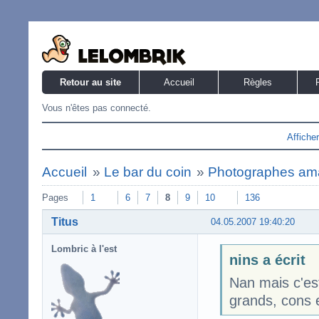
Retour au site
Accueil
Règles
Vous n'êtes pas connecté.
Affiche
Accueil
»
Le bar du coin
»
Photographes am
Pages
1
6
7
8
9
10
136
Titus
04.05.2007 19:40:20
Lombric à l'est
nins a écrit
Nan mais c'es
grands, cons e