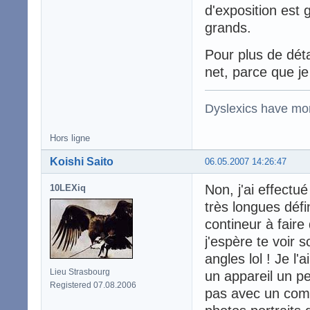
d'exposition est 
grands.
Pour plus de détail
net, parce que je
Dyslexics have mo
Hors ligne
Koishi Saito
06.05.2007 14:26:47
Non, j'ai effectu
10LEXiq
très longues défin
contineur à fair
j'espère te voir 
angles lol ! Je l
Lieu Strasbourg
un appareil un p
Registered 07.08.2006
pas avec un compa