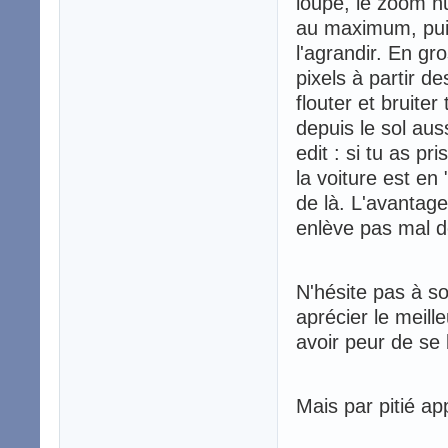
loupe, le zoom n
au maximum, puis 
l'agrandir. En gr
pixels à partir d
flouter et bruite
depuis le sol auss
edit : si tu as p
la voiture est en "
de là. L'avantage
enlève pas mal de
N'hésite pas à sor
aprécier le meill
avoir peur de se 
Mais par pitié a