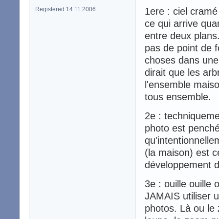
Registered 14.11.2006
1ere : ciel cramé
ce qui arrive qua
entre deux plans. 
pas de point de fo
choses dans une p
dirait que les arb
l'ensemble maison
tous ensemble.
2e : techniqueme
photo est penché
qu'intentionnell
(la maison) est c
développement de
3e : ouille ouill
JAMAIS utiliser 
photos. Là ou le