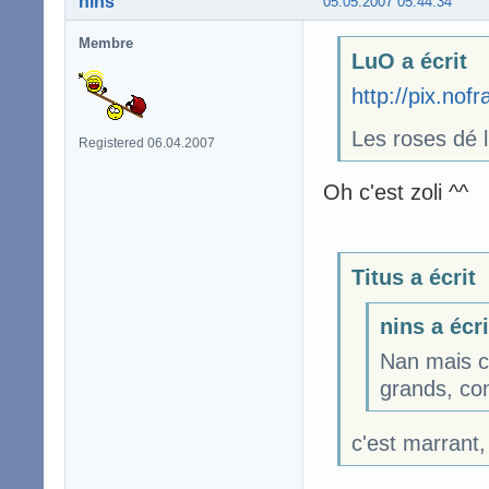
nins
05.05.2007 05:44:34
Membre
LuO a écrit
http://pix.no
Les roses dé
Registered 06.04.2007
Oh c'est zoli ^^
Titus a écrit
nins a écri
Nan mais c
grands, con
c'est marrant