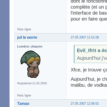
dont le fonctionn
complète (et un p
l'interface de b
pour en faire que
Hors ligne
pd le worm
27.05.2007 11:51:06
Lombric chauvin
Evil_Ifrit a éc
Aujourd'hui j'
Xfce, je trouve 
Aujourd'hui, je c
Registered 21.05.2005
malibu, de vodka
Hors ligne
Tamao
27.05.2007 12:06:01