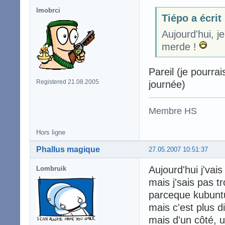
lmobrci
Tiépo a écrit
Aujourd'hui, j
merde !
Pareil (je pourra
Registered 21.08.2005
journée)
Membre HS
Hors ligne
Phallus magique
27.05.2007 10:51:37
Aujourd'hui j'vai
Lombruik
mais j'sais pas t
parceque kubuntu,
mais c'est plus dif
mais d'un côté, u