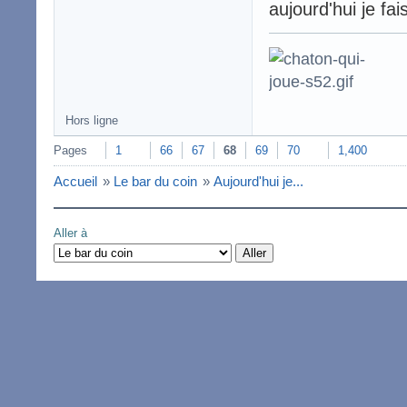
aujourd'hui je fa
Hors ligne
Pages
1
66
67
68
69
70
1,400
Accueil
»
Le bar du coin
»
Aujourd'hui je...
Aller à