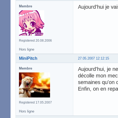
Aujourd'hui je v
Membre
Registered 20.08.2006
Hors ligne
MiniPitch
27.05.2007 12:12:15
Aujourd'hui, je n
Membre
décolle mon mec d
semaines qu'on d
Enfin, on en rep
Registered 17.05.2007
Hors ligne