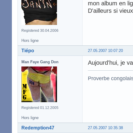
mon album en lig
D'ailleurs si vie
Registered 30.04.2006
Hors ligne
Tiépo
27.05.2007 10:07:20
Aujourd'hui, je v
Man Faye Gang Don
Proverbe congolai
Registered 01.12.2005
Hors ligne
Redemption47
27.05.2007 10:35:38