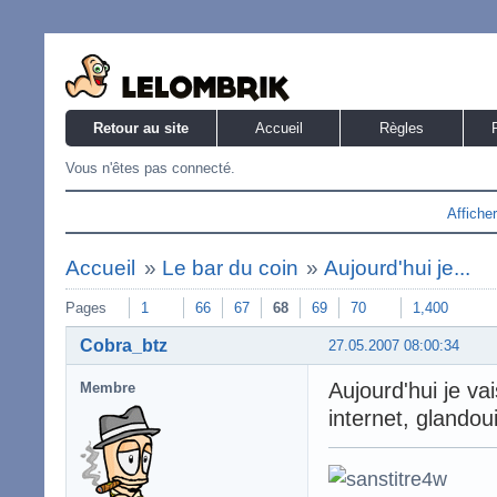
Retour au site
Accueil
Règles
Vous n'êtes pas connecté.
Affiche
Accueil
»
Le bar du coin
»
Aujourd'hui je...
Pages
1
66
67
68
69
70
1,400
Cobra_btz
27.05.2007 08:00:34
Aujourd'hui je va
Membre
internet, glando