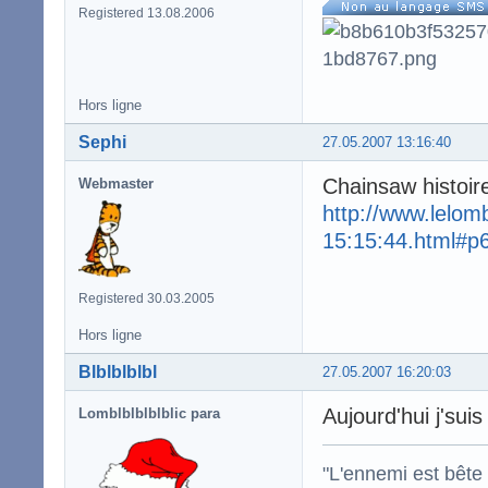
Registered 13.08.2006
Hors ligne
Sephi
27.05.2007 13:16:40
Chainsaw histoire
Webmaster
http://www.lelom
15:15:44.html#p
Registered 30.03.2005
Hors ligne
Blblblblbl
27.05.2007 16:20:03
Aujourd'hui j'sui
Lomblblblblblic para
"L'ennemi est bête :