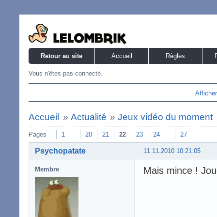
Retour au site
Accueil
Règles
Vous n'êtes pas connecté.
Affiche
Accueil
»
Actualité
»
Jeux vidéo du moment
Pages
1
20
21
22
23
24
27
Psychopatate
11.11.2010 10:21:05
Mais mince ! Joue
Membre