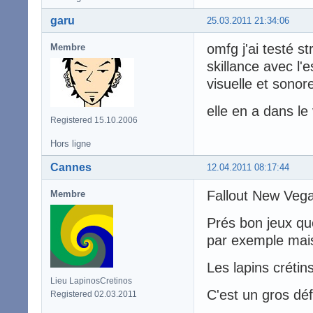
garu
25.03.2011 21:34:06
omfg j'ai testé s
Membre
skillance avec l'
visuelle et sono
elle en a dans le 
Registered 15.10.2006
Hors ligne
Cannes
12.04.2011 08:17:44
Fallout New Vega
Membre
Prés bon jeux q
par exemple mais
Les lapins crétin
Lieu LapinosCretinos
C'est un gros défo
Registered 02.03.2011