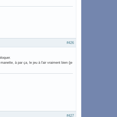
#426
bloquer.
nette, à par ça, le jeu à l'air vraiment bien (je
#427