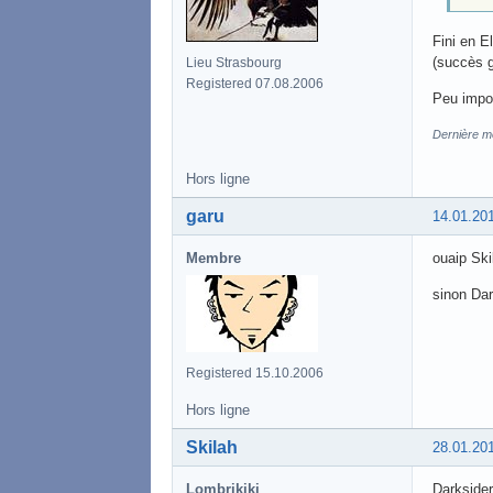
Fini en E
(succès g
Lieu Strasbourg
Registered 07.08.2006
Peu impor
Dernière mo
Hors ligne
garu
14.01.20
Membre
ouaip Ski
sinon Dar
Registered 15.10.2006
Hors ligne
Skilah
28.01.20
Lombrikiki
Darkside