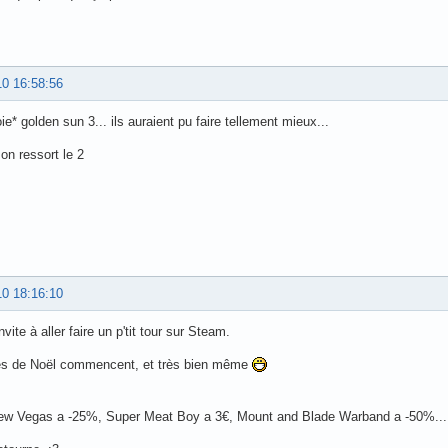
10 16:58:56
joie* golden sun 3... ils auraient pu faire tellement mieux...
 on ressort le 2
10 18:16:10
vite à aller faire un p'tit tour sur Steam.
es de Noël commencent, et très bien même
New Vegas a -25%, Super Meat Boy a 3€, Mount and Blade Warband a -50%...