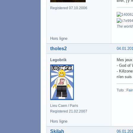
Bref, j'y 
Registered 07.10.2006
The world 
Hors ligne
tholes2
04.01.20
Legobrik
Mes jeux
- God of 
- Killzon
n'en suis
Tuto :
Fai
Lieu Caen / Paris
Registered 21.02.2007
Hors ligne
Skilah
06.01.20