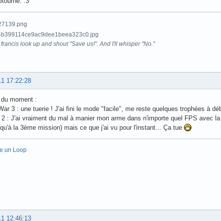
retourne. :3
francis look up and shout "Save us!". And I'll whisper "No."
11 17:22:28
 du moment :
War 3 : une tuerie ! J'ai fini le mode "facile", me reste quelques trophées à dé
e 2 : J'ai vraiment du mal à manier mon arme dans n'importe quel FPS avec la ma
 qu'à la 3ème mission) mais ce que j'ai vu pour l'instant... Ça tue
re un Loop
11 12:46:13