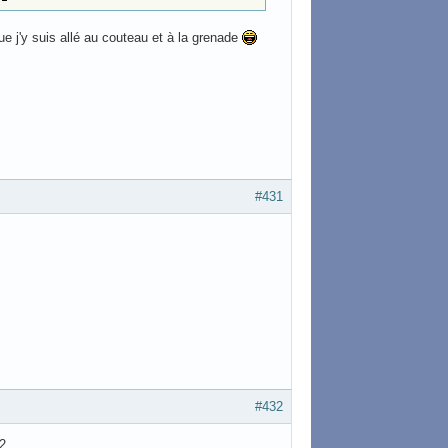
e j'y suis allé au couteau et à la grenade
#431
#432
2