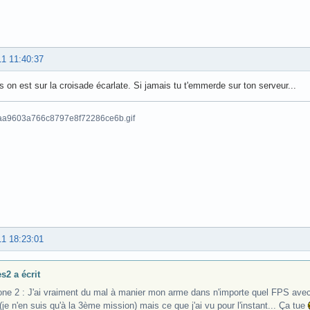
11 11:40:37
 on est sur la croisade écarlate. Si jamais tu t'emmerde sur ton serveur...
11 18:23:01
s2 a écrit
one 2 : J'ai vraiment du mal à manier mon arme dans n'importe quel FPS avec l
(je n'en suis qu'à la 3ème mission) mais ce que j'ai vu pour l'instant... Ça tue