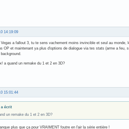
10 14:19:09
e Vegas a fallout 3, tu te sens vachement moins invincible et seul au monde, 
s OP et maintenant ya plus d'options de dialogue via tes stats (arme a feu, su
t background.
x! a quand un remake du 1 et 2 en 3D?
10 15:01:44
a écrit
and un remake du 1 et 2 en 3D?
 manque plus que ça pour VRAIMENT foutre en l'air la série entière !