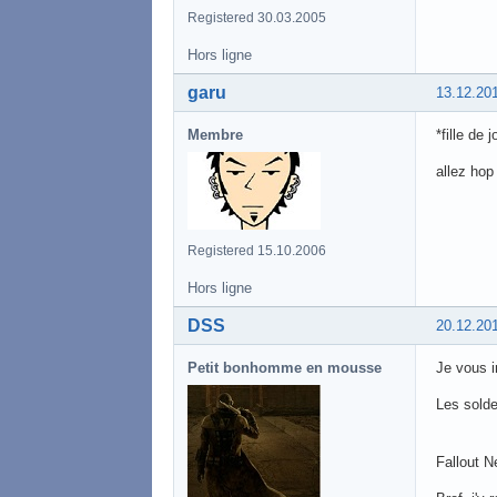
Registered 30.03.2005
Hors ligne
garu
13.12.20
Membre
*fille de 
allez hop
Registered 15.10.2006
Hors ligne
DSS
20.12.20
Petit bonhomme en mousse
Je vous in
Les sold
Fallout 