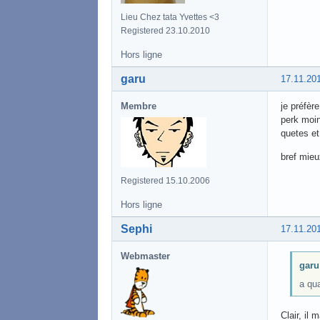
Lieu Chez tata Yvettes <3
Registered 23.10.2010
Hors ligne
garu
17.11.20
Membre
je préfèr
perk moin
quetes e
bref mieu
Registered 15.10.2006
Hors ligne
Sephi
17.11.20
Webmaster
garu 
a qu
Clair, il