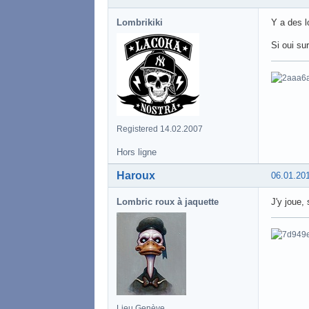
Lombrikiki
Y a des l
Si oui su
Registered 14.02.2007
Hors ligne
Haroux
06.01.20
Lombric roux à jaquette
J'y joue, 
Lieu Genève