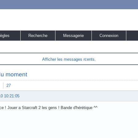
ègles
Recherche
Messagerie
Connexion
Afficher les messages rcents.
du moment
27
10 10:21:05
e ! Jouer a Starcraft 2 les gens ! Bande d'hérétique ^^