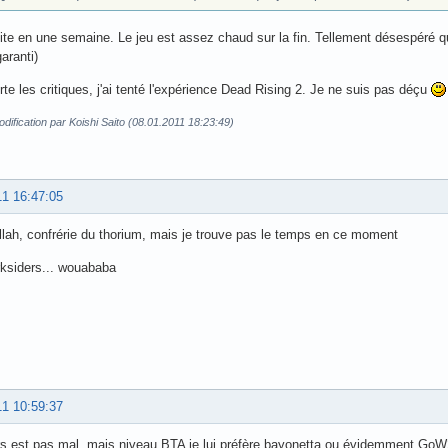
lite en une semaine. Le jeu est assez chaud sur la fin. Tellement désespéré qu
aranti)
te les critiques, j'ai tenté l'expérience Dead Rising 2. Je ne suis pas déçu
dification par Koishi Saito (08.01.2011 18:23:49)
11 16:47:05
llah, confrérie du thorium, mais je trouve pas le temps en ce moment
ksiders... wouababa
11 10:59:37
rs est pas mal, mais niveau BTA je lui préfère bayonetta ou évidemment GoW