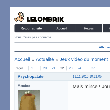
Retour au site
Accueil
Règles
Vous n'êtes pas connecté.
Affiche
Accueil
»
Actualité
»
Jeux vidéo du moment
Pages
1
20
21
22
23
24
27
Psychopatate
11.11.2010 10:21:05
Mais mince ! Joue
Membre