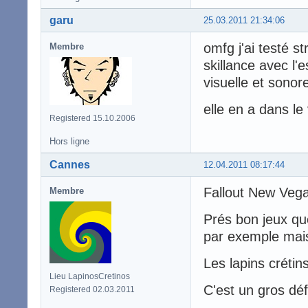
garu
25.03.2011 21:34:06
omfg j'ai testé s
Membre
skillance avec l'
visuelle et sono
elle en a dans le 
Registered 15.10.2006
Hors ligne
Cannes
12.04.2011 08:17:44
Fallout New Vega
Membre
Prés bon jeux q
par exemple mais
Les lapins crétin
Lieu LapinosCretinos
C'est un gros défo
Registered 02.03.2011