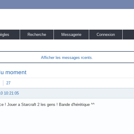
ègles
Recherche
Messagerie
Connexion
Afficher les messages rcents.
du moment
27
10 10:21:05
e ! Jouer a Starcraft 2 les gens ! Bande d'hérétique ^^