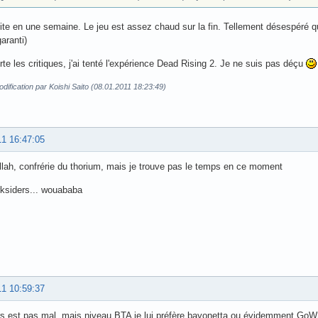
lite en une semaine. Le jeu est assez chaud sur la fin. Tellement désespéré qu
aranti)
te les critiques, j'ai tenté l'expérience Dead Rising 2. Je ne suis pas déçu
dification par Koishi Saito (08.01.2011 18:23:49)
11 16:47:05
llah, confrérie du thorium, mais je trouve pas le temps en ce moment
ksiders... wouababa
11 10:59:37
rs est pas mal, mais niveau BTA je lui préfère bayonetta ou évidemment GoW