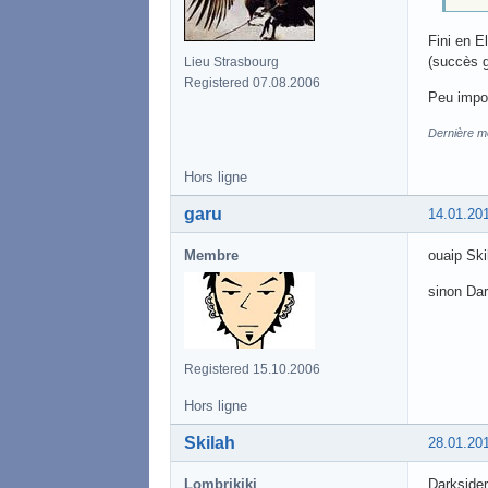
Fini en E
(succès g
Lieu Strasbourg
Registered 07.08.2006
Peu impor
Dernière mo
Hors ligne
garu
14.01.20
Membre
ouaip Ski
sinon Dar
Registered 15.10.2006
Hors ligne
Skilah
28.01.20
Lombrikiki
Darkside