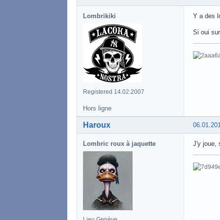
Lombrikiki
Y a des l
Si oui su
Registered 14.02.2007
Hors ligne
Haroux
06.01.20
Lombric roux à jaquette
J'y joue, 
Lieu Genève