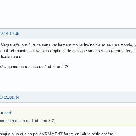
10 14:19:09
e Vegas a fallout 3, tu te sens vachement moins invincible et seul au monde, 
s OP et maintenant ya plus d'options de dialogue via tes stats (arme a feu, su
t background.
x! a quand un remake du 1 et 2 en 3D?
10 15:01:44
a écrit
and un remake du 1 et 2 en 3D?
 manque plus que ça pour VRAIMENT foutre en l'air la série entière !