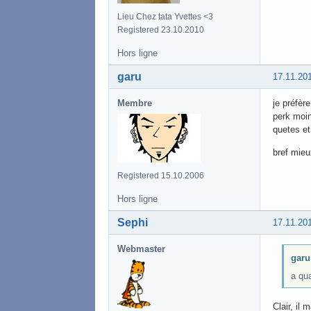
Lieu Chez tata Yvettes <3
Registered 23.10.2010
Hors ligne
garu
17.11.20
Membre
je préfèr
perk moin
quetes e
bref mieu
Registered 15.10.2006
Hors ligne
Sephi
17.11.20
Webmaster
garu 
a qu
Clair, il