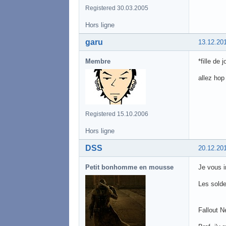
Registered 30.03.2005
Hors ligne
garu
13.12.20
Membre
*fille de 
allez hop
Registered 15.10.2006
Hors ligne
DSS
20.12.20
Petit bonhomme en mousse
Je vous in
Les sold
Fallout 