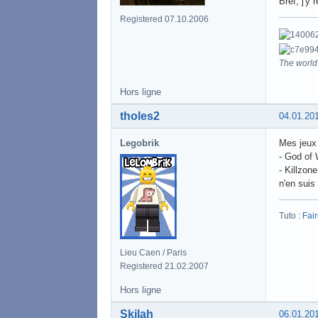
Bref, j'y 
Registered 07.10.2006
The world 
Hors ligne
tholes2
04.01.20
Legobrik
Mes jeux
- God of 
- Killzon
n'en suis
Tuto :
Fai
Lieu Caen / Paris
Registered 21.02.2007
Hors ligne
Skilah
06.01.20