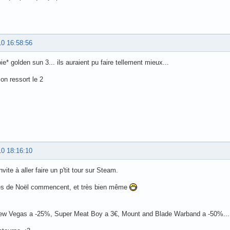
10 16:58:56
joie* golden sun 3... ils auraient pu faire tellement mieux...
 on ressort le 2
10 18:16:10
vite à aller faire un p'tit tour sur Steam.
es de Noël commencent, et très bien même
New Vegas a -25%, Super Meat Boy a 3€, Mount and Blade Warband a -50%...