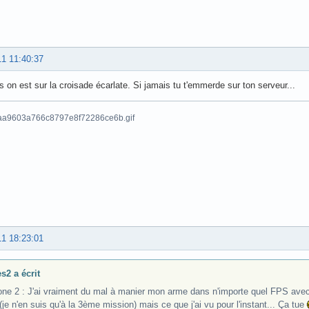
11 11:40:37
 on est sur la croisade écarlate. Si jamais tu t'emmerde sur ton serveur...
11 18:23:01
s2 a écrit
one 2 : J'ai vraiment du mal à manier mon arme dans n'importe quel FPS avec l
(je n'en suis qu'à la 3ème mission) mais ce que j'ai vu pour l'instant... Ça tue