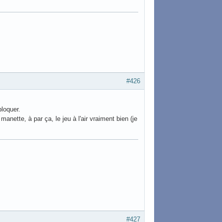
#426
bloquer.
nette, à par ça, le jeu à l'air vraiment bien (je
#427