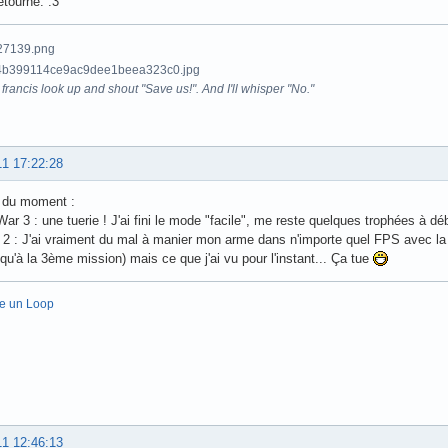
retourne. :3
francis look up and shout "Save us!". And I'll whisper "No."
11 17:22:28
 du moment :
War 3 : une tuerie ! J'ai fini le mode "facile", me reste quelques trophées à dé
e 2 : J'ai vraiment du mal à manier mon arme dans n'importe quel FPS avec la ma
 qu'à la 3ème mission) mais ce que j'ai vu pour l'instant... Ça tue
re un Loop
11 12:46:13