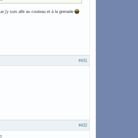
e j'y suis allé au couteau et à la grenade
#431
#432
2