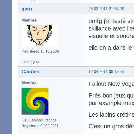
garu
25.03.2011 21:34:06
omfg j'ai testé s
Membre
skillance avec l'
visuelle et sono
elle en a dans le 
Registered 15.10.2006
Hors ligne
Cannes
12.04.2011 08:17:44
Fallout New Vega
Membre
Prés bon jeux q
par exemple mais
Les lapins crétin
Lieu LapinosCretinos
C'est un gros défo
Registered 02.03.2011