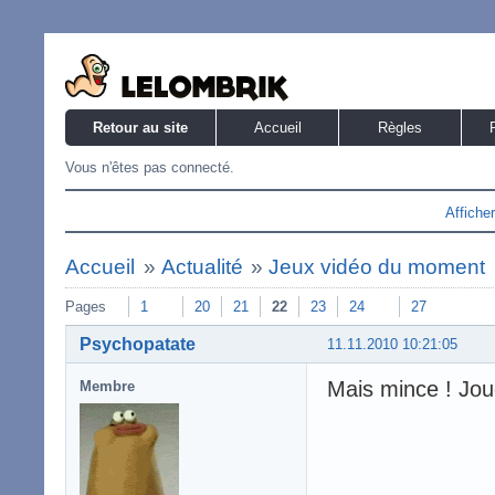
Retour au site
Accueil
Règles
Vous n'êtes pas connecté.
Affiche
Accueil
»
Actualité
»
Jeux vidéo du moment
Pages
1
20
21
22
23
24
27
Psychopatate
11.11.2010 10:21:05
Mais mince ! Joue
Membre