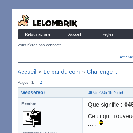
Retour au site
Accueil
Règles
Vous n'êtes pas connecté.
Affiche
Accueil
»
Le bar du coin
»
Challenge ...
Pages
1
2
webservor
09.05.2005 18:46:59
Que signifie :
04
Membre
Celui qui trouver
.....