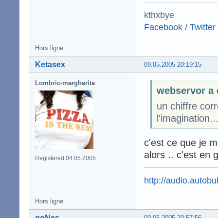
kthxbye
Facebook
/
Twitter
Hors ligne
Ketasex
09.05.2005 20:19:15
Lombric-margherita
webservor a 
un chiffre cor
l'imagination...
c'est ce que je m
alors .. c'est en
Registered 04.05.2005
http://audio.autobul
Hors ligne
goNes
09.05.2005 20:57:56