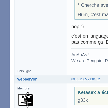
* Cherche avec
Hum, c'est mar
nop :)
c'est en languag
pas comme ça :
AnAnAs !
We are Penguin. Res
Hors ligne
webservor
09.05.2005 21:04:52
Membre
Ketasex a écr
g33k