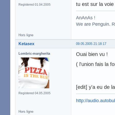
tu est sur la voie 
Registered 01.04.2005
AnAnAs !
We are Penguin. Res
Hors ligne
Ketasex
09.05.2005 21:18:17
Ouai bien vu !
Lombric-margherita
( l'union fais la f
[edit] y'a eu de l
Registered 04.05.2005
http://audio.autobul
Hors ligne