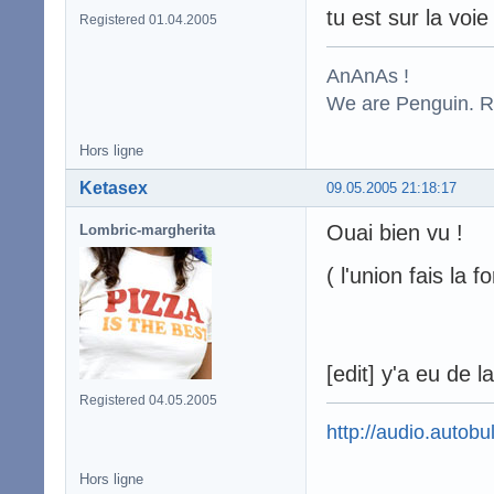
tu est sur la voie 
Registered 01.04.2005
AnAnAs !
We are Penguin. Res
Hors ligne
Ketasex
09.05.2005 21:18:17
Ouai bien vu !
Lombric-margherita
( l'union fais la f
[edit] y'a eu de l
Registered 04.05.2005
http://audio.autobul
Hors ligne