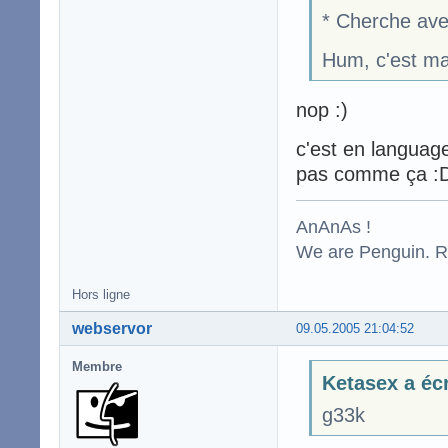
* Cherche avec
Hum, c'est mar
nop :)
c'est en languag
pas comme ça :
AnAnAs !
We are Penguin. Res
Hors ligne
webservor
09.05.2005 21:04:52
Membre
Ketasex a écr
g33k