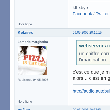
kthxbye
Facebook
/
Twitter
Hors ligne
Ketasex
09.05.2005 20:19:15
Lombric-margherita
webservor a 
un chiffre cor
l'imagination...
c'est ce que je m
alors .. c'est en
Registered 04.05.2005
http://audio.autobul
Hors ligne
goNes
09.05.2005 20:57:56