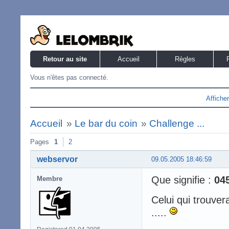
Retour au site
Accueil
Règles
Vous n'êtes pas connecté.
Affiche
Accueil
»
Le bar du coin
»
Challenge ...
Pages
1
2
webservor
09.05.2005 18:46:59
Que signifie :
04
Membre
Celui qui trouver
.....