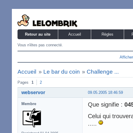
Retour au site
Accueil
Règles
Vous n'êtes pas connecté.
Affiche
Accueil
»
Le bar du coin
»
Challenge ...
Pages
1
2
webservor
09.05.2005 18:46:59
Que signifie :
04
Membre
Celui qui trouver
.....