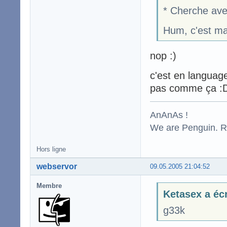
* Cherche avec
Hum, c'est mar
nop :)
c'est en languag
pas comme ça :
AnAnAs !
We are Penguin. Res
Hors ligne
webservor
09.05.2005 21:04:52
Membre
Ketasex a écr
g33k