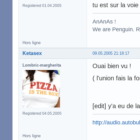
tu est sur la voie 
Registered 01.04.2005
AnAnAs !
We are Penguin. Res
Hors ligne
Ketasex
09.05.2005 21:18:17
Ouai bien vu !
Lombric-margherita
( l'union fais la f
[edit] y'a eu de l
Registered 04.05.2005
http://audio.autobul
Hors ligne