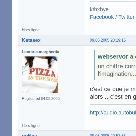
kthxbye
Facebook
/
Twitter
Hors ligne
Ketasex
09.05.2005 20:19:15
Lombric-margherita
webservor a 
un chiffre cor
l'imagination...
c'est ce que je m
alors .. c'est en
Registered 04.05.2005
http://audio.autobul
Hors ligne
goNes
09.05.2005 20:57:56