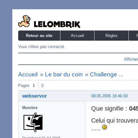
Retour au site
Accueil
Règles
Vous n'êtes pas connecté.
Affiche
Accueil
»
Le bar du coin
»
Challenge ...
Pages
1
2
webservor
09.05.2005 18:46:59
Que signifie :
04
Membre
Celui qui trouver
.....