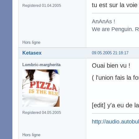
tu est sur la voie 
Registered 01.04.2005
AnAnAs !
We are Penguin. Res
Hors ligne
Ketasex
09.05.2005 21:18:17
Ouai bien vu !
Lombric-margherita
( l'union fais la f
[edit] y'a eu de l
Registered 04.05.2005
http://audio.autobul
Hors ligne