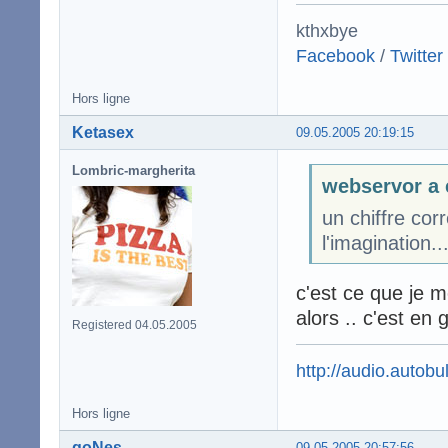
kthxbye
Facebook
/
Twitter
Hors ligne
Ketasex
09.05.2005 20:19:15
Lombric-margherita
webservor a 
un chiffre cor
l'imagination...
c'est ce que je m
alors .. c'est en
Registered 04.05.2005
http://audio.autobul
Hors ligne
goNes
09.05.2005 20:57:56