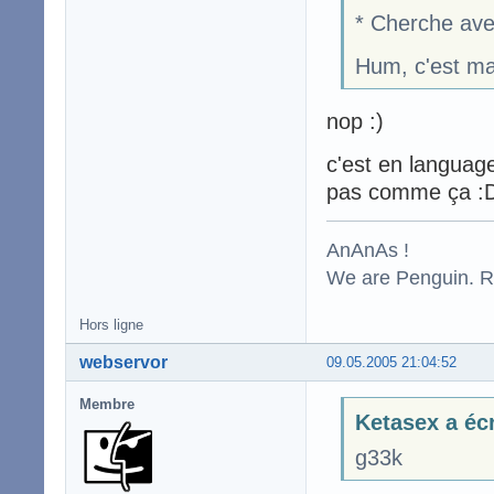
* Cherche avec
Hum, c'est mar
nop :)
c'est en languag
pas comme ça :
AnAnAs !
We are Penguin. Res
Hors ligne
webservor
09.05.2005 21:04:52
Membre
Ketasex a écr
g33k