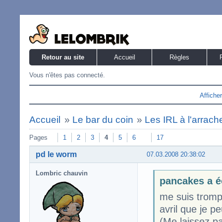
Retour au site
Accueil
Règles
Vous n'êtes pas connecté.
Affiche
Accueil
»
Le bar du coin
»
Les IRL à l'arrach
Pages
1
2
3
4
5
6
17
pd le worm
07.03.2008 20:38:02
Lombric chauvin
pancakes a é
me suis tromp
avril que je p
(Me laissez p