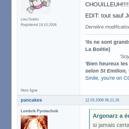
CHOUILLEUH!!!!
EDIT: tout sauf Ju
Lieu Dublin
Registered 19.10.2006
Dernière modificati
'Ils ne sont gran
La Boétie)
'
Soy
'Bien heureux les
selon St Emilion,
Smile, you're on 
Hors ligne
pancakes
12.03.2008 06:21:26
Lombrik Pyrotechnik
Argonarz a éc
si jamais cert