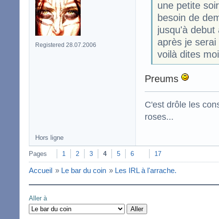
une petite soi
besoin de de
jusqu'à debut 
après je serai
Registered 28.07.2006
voilà dites mo
Preums
C'est drôle les con
roses...
Hors ligne
Pages
1
2
3
4
5
6
17
Accueil
»
Le bar du coin
»
Les IRL à l'arrache.
Aller à