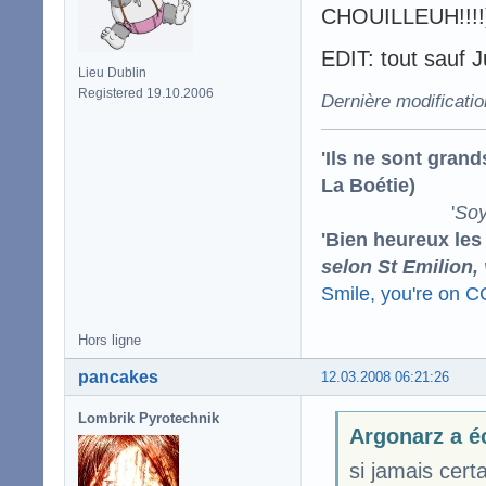
CHOUILLEUH!!!!
EDIT: tout sauf Ju
Lieu Dublin
Registered 19.10.2006
Dernière modificati
'Ils ne sont gran
La Boétie)
'
Soy
'Bien heureux les
selon St Emilion,
Smile, you're on 
Hors ligne
pancakes
12.03.2008 06:21:26
Lombrik Pyrotechnik
Argonarz a éc
si jamais cert