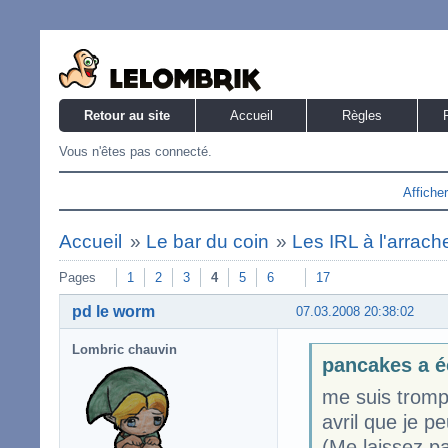
Retour au site
Accueil
Règles
Vous n'êtes pas connecté.
Affiche
Accueil
»
Le bar du coin
»
Les IRL à l'arrach
Pages
1
2
3
4
5
6
17
pd le worm
07.03.2008 20:38:02
Lombric chauvin
pancakes a é
me suis tromp
avril que je p
(Me laissez p