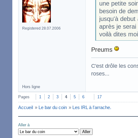
une petite soi
besoin de de
jusqu'à debut 
après je serai
Registered 28.07.2006
voilà dites mo
Preums
C'est drôle les con
roses...
Hors ligne
Pages
1
2
3
4
5
6
17
Accueil
»
Le bar du coin
»
Les IRL à l'arrache.
Aller à