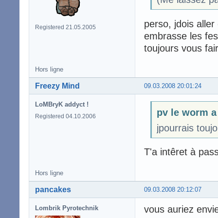
perso, jdois alle
Registered 21.05.2005
embrasse les fes
toujours vous fai
Hors ligne
Freezy Mind
09.03.2008 20:01:24
LoMBryK addyct !
pv le worm a 
Registered 04.10.2006
jpourrais touj
T'a intêret à pass
Hors ligne
pancakes
09.03.2008 20:12:07
vous auriez envi
Lombrik Pyrotechnik