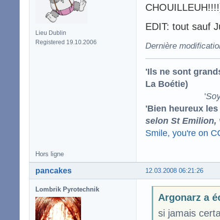
CHOUILLEUH!!!!
EDIT: tout sauf Ju
Lieu Dublin
Registered 19.10.2006
Dernière modificati
'Ils ne sont gran
La Boétie)
'
Soy
'Bien heureux les
selon St Emilion,
Smile, you're on 
Hors ligne
pancakes
12.03.2008 06:21:26
Lombrik Pyrotechnik
Argonarz a éc
si jamais cert