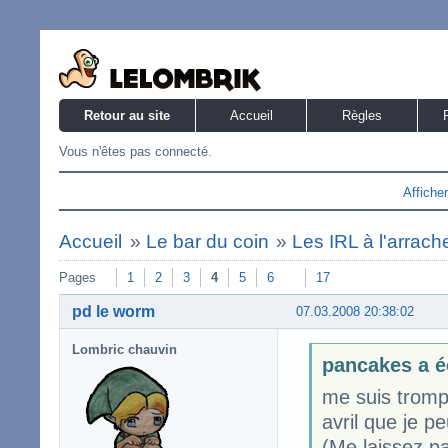
Retour au site
Accueil
Règles
Vous n'êtes pas connecté.
Affiche
Accueil
»
Le bar du coin
»
Les IRL à l'arrach
Pages
1
2
3
4
5
6
17
pd le worm
07.03.2008 20:38:02
Lombric chauvin
pancakes a é
me suis tromp
avril que je p
(Me laissez p