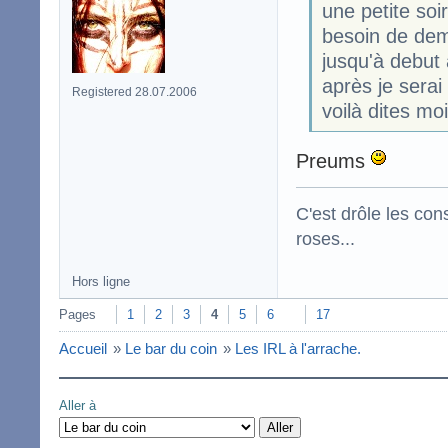
une petite soi
besoin de de
jusqu'à debut 
après je serai
Registered 28.07.2006
voilà dites mo
Preums
C'est drôle les con
roses...
Hors ligne
Pages
1
2
3
4
5
6
17
Accueil
»
Le bar du coin
»
Les IRL à l'arrache.
Aller à