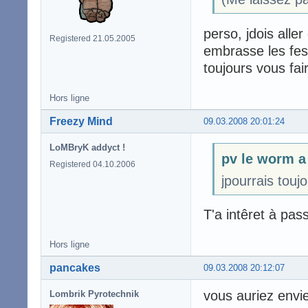
perso, jdois alle
Registered 21.05.2005
embrasse les fes
toujours vous fai
Hors ligne
Freezy Mind
09.03.2008 20:01:24
LoMBryK addyct !
pv le worm a 
Registered 04.10.2006
jpourrais touj
T'a intêret à pass
Hors ligne
pancakes
09.03.2008 20:12:07
vous auriez envi
Lombrik Pyrotechnik