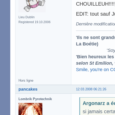
CHOUILLEUH!!!!
EDIT: tout sauf Ju
Lieu Dublin
Registered 19.10.2006
Dernière modificati
'Ils ne sont gran
La Boétie)
'
Soy
'Bien heureux les
selon St Emilion,
Smile, you're on 
Hors ligne
pancakes
12.03.2008 06:21:26
Lombrik Pyrotechnik
Argonarz a éc
si jamais cert