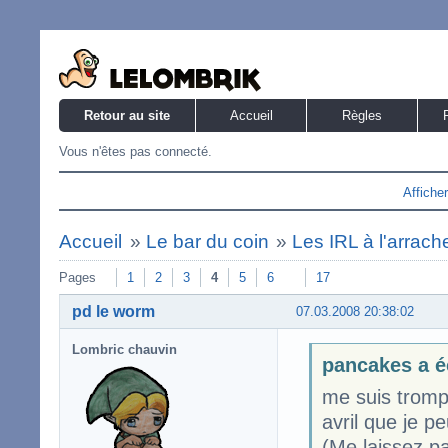
Retour au site
Accueil
Règles
Vous n'êtes pas connecté.
Affiche
Accueil
»
Le bar du coin
»
Les IRL à l'arrach
Pages
1
2
3
4
5
6
17
pd le worm
07.03.2008 20:38:02
Lombric chauvin
pancakes a é
me suis tromp
avril que je p
(Me laissez p