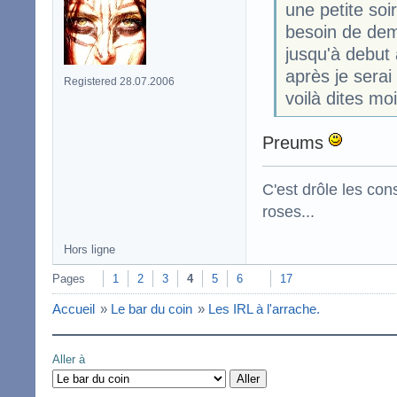
une petite soi
besoin de de
jusqu'à debut 
après je serai
Registered 28.07.2006
voilà dites mo
Preums
C'est drôle les con
roses...
Hors ligne
Pages
1
2
3
4
5
6
17
Accueil
»
Le bar du coin
»
Les IRL à l'arrache.
Aller à