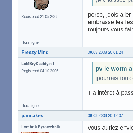
perso, jdois alle
Registered 21.05.2005
embrasse les fes
toujours vous fai
Hors ligne
Freezy Mind
09.03.2008 20:01:24
LoMBryK addyct !
pv le worm a 
Registered 04.10.2006
jpourrais touj
T'a intêret à pass
Hors ligne
pancakes
09.03.2008 20:12:07
vous auriez envi
Lombrik Pyrotechnik